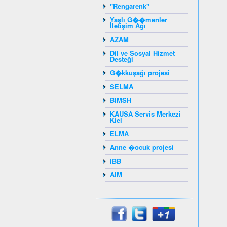
"Rengarenk"
Yaşlı G��menler
İletişim Ağı
AZAM
Dil ve Sosyal Hizmet
Desteği
G�kkuşağı projesi
SELMA
BIMSH
KAUSA Servis Merkezi
Kiel
ELMA
Anne �ocuk projesi
IBB
AIM