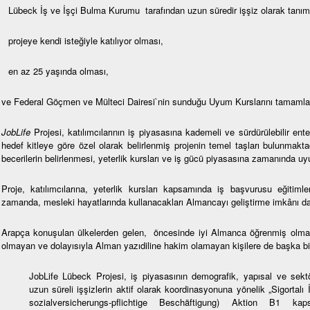
Lübeck İş ve İşçi Bulma Kurumu tarafından uzun süredir işşiz olarak tanı
projeye kendi isteğiyle katılıyor olması,
en az 25 yaşında olması,
ve Federal Göçmen ve Mülteci Dairesi`nin sunduğu Uyum Kurslarını tamaml
JobLife
Projesi, katılımcılarının iş piyasasına kademeli ve sürdürülebilir e
hedef kitleye göre özel olarak belirlenmiş projenin temel taşları bulunmakt
becerilerin belirlenmesi, yeterlik kursları ve iş gücü piyasasına zamanında u
Proje, katılımcılarına, yeterlik kursları kapsamında iş başvurusu eğitimler
zamanda, mesleki hayatlarında kullanacakları Almancayı geliştirme imkânı d
Arapça konuşulan ülkelerden gelen, öncesinde iyi Almanca öğrenmiş olması
olmayan ve dolayısıyla Alman yazıdiline hakim olamayan kişilere de başka bir
JobLife Lübeck Projesi, iş piyasasının demografik, yapısal ve sekt
uzun süreli işşizlerin aktif olarak koordinasyonuna yönelik „Sigortalı
sozialversicherungs-pflichtige Beschäftigung) Aktion B1 ka