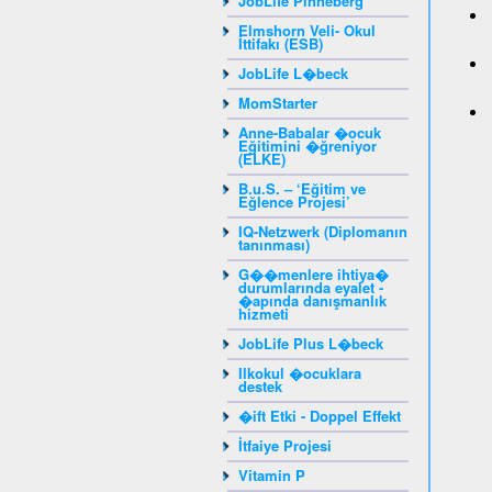
JobLife Pinneberg
Elmshorn Veli- Okul
İttifakı (ESB)
JobLife L�beck
MomStarter
Anne-Babalar �ocuk
Eğitimini �ğreniyor
(ELKE)
B.u.S. – ‘Eğitim ve
Eğlence Projesi’
IQ-Netzwerk (Diplomanın
tanınması)
G��menlere ihtiya�
durumlarında eyalet -
�apında danışmanlık
hizmeti
JobLife Plus L�beck
Ilkokul �ocuklara
destek
�ift Etki - Doppel Effekt
İtfaiye Projesi
Vitamin P