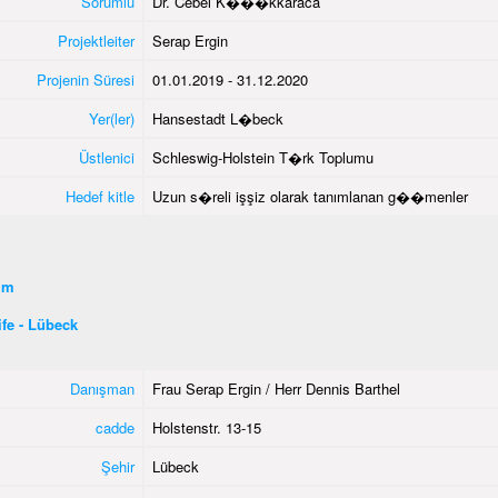
Sorumlu
Dr. Cebel K���kkaraca
Projektleiter
Serap Ergin
Projenin Süresi
01.01.2019 - 31.12.2020
Yer(ler)
Hansestadt L�beck
Üstlenici
Schleswig-Holstein T�rk Toplumu
Hedef kitle
Uzun s�reli işşiz olarak tanımlanan g��menler
şim
fe - Lübeck
Danışman
Frau Serap Ergin / Herr Dennis Barthel
cadde
Holstenstr. 13-15
Şehir
Lübeck