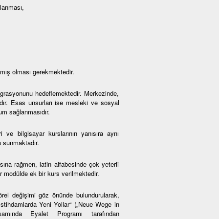
mlanması,
amış olması gerekmektedir.
ntegrasyonunu hedeflemektedir. Merkezinde,
adır. Esas unsurları ise mesleki ve sosyal
yum sağlanmasıdır.
i ve bilgisayar kurslarının yanısıra aynı
a sunmaktadır.
na rağmen, latin alfabesinde çok yeterli
 modülde ek bir kurs verilmektedir.
örel değişimi göz önünde bulundurularak,
 İstihdamlarda Yeni Yollar“ („Neue Wege in
psamında Eyalet Programı tarafından