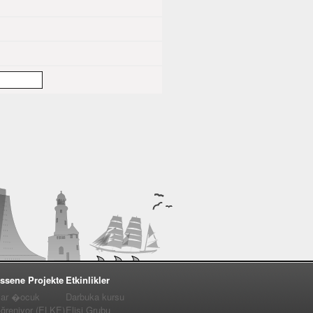
ssene Projekte
Etkinlikler
lar �ocuk
Darbuka kursu
�ğreniyor (ELKE)
Elişi Grubu