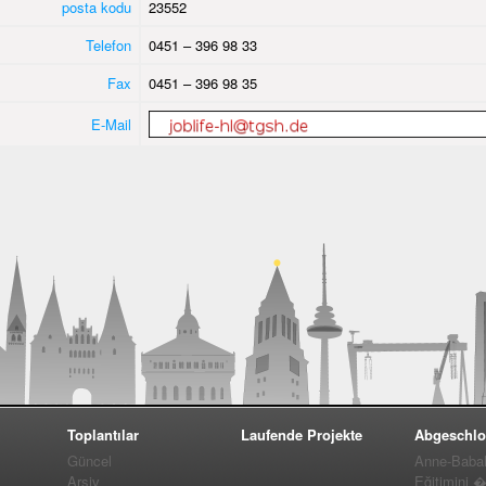
posta kodu
23552
Telefon
0451 – 396 98 33
Fax
0451 – 396 98 35
E-Mail
Toplantılar
Laufende Projekte
Abgeschlo
Güncel
Anne-Baba
Arşiv
Eğitimini 