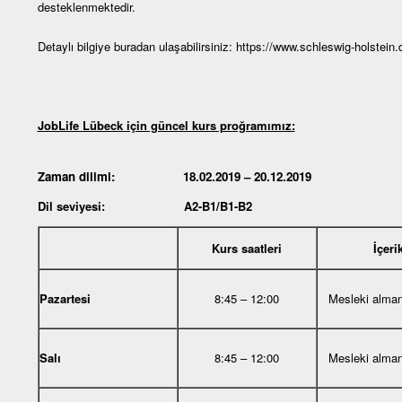
desteklenmektedir.
Detaylı bilgiye buradan ulaşabilirsiniz:
https://www.schleswig-holstein.
JobLife Lübeck için güncel kurs proğramımız:
Zaman dilimi: 18.02.2019 – 20.12.2019
Dil seviyesi: A2-B1/B1-B2
Kurs saatleri
İçeri
Pazartesi
8:45 – 12:00
Mesleki alma
Salı
8:45 – 12:00
Mesleki alma