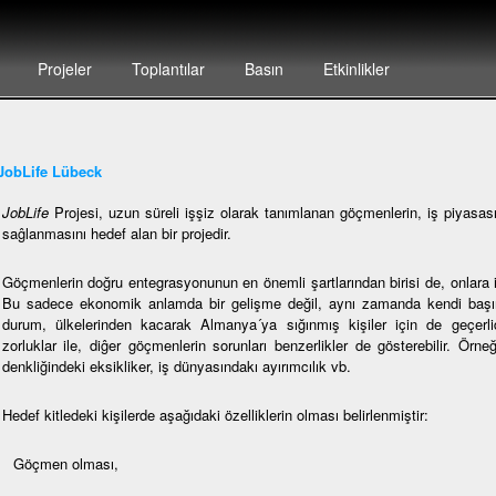
Projeler
Toplantılar
Basın
Etkinlikler
JobLife Lübeck
JobLife
Projesi, uzun süreli işşiz olarak tanımlanan göçmenlerin, iş piyasası
saĝlanmasını hedef alan bir projedir.
Göçmenlerin doğru entegrasyonunun en önemli şartlarından birisi de, onlara i
Bu sadece ekonomik anlamda bir gelişme değil, aynı zamanda kendi başına
durum, ülkelerinden kacarak Almanya´ya sığınmış kişiler için de geçerlidi
zorluklar ile, diĝer göçmenlerin sorunları benzerlikler de gösterebilir. Örne
denkliğindeki eksikliker, iş dünyasındakı ayırımcılık vb.
Hedef kitledeki kişilerde aşağıdaki özelliklerin olması belirlenmiştir:
Göçmen olması,