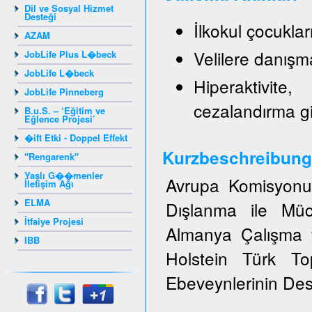
Dil ve Sosyal Hizmet
Desteği
İlkokul çocukla
AZAM
Velilere danışm
JobLife Plus L�beck
JobLife L�beck
Hiperaktivite
JobLife Pinneberg
cezalandırma g
B.u.S. – ‘Eğitim ve
Eğlence Projesi’
�ift Etki - Doppel Effekt
Kurzbeschreibung
"Rengarenk"
Yaşlı G��menler
Avrupa Komisyonun
İletişim Ağı
ELMA
Dışlanma ile Müc
İtfaiye Projesi
Almanya Çalışma v
IBB
Holstein Türk T
Ebeveynlerinin Dest