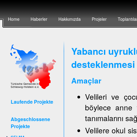
Home
Haberler
Hakkımızda
Projeler
Toplantıla
Yabancı uyruklu
desteklenmesi 
Amaçlar
Velileri ve ço
Laufende Projekte
böylece anne v
tanımalarını sa
Abgeschlossene
Projekte
Velilere okul sis