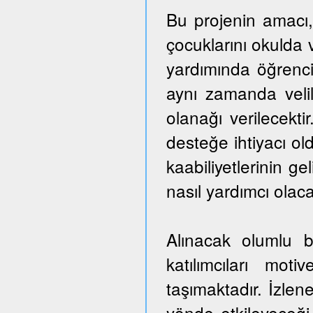
Bu projenin amacı,
çocuklarını okulda 
yardımında öğrencil
aynı zamanda veli
olanağı verilecekti
desteğe ihtiyacı ol
kaabiliyetlerinin ge
nasıl yardımcı olaca
Alınacak olumlu b
katılımcıları mo
taşımaktadır. İzlen
yönde etkileyeceği