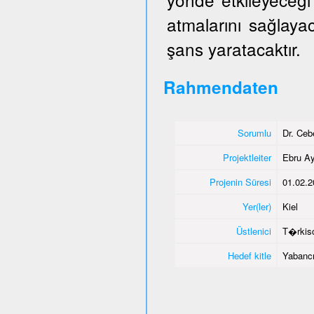
atmalarını sağlaya
şans yaratacaktır.
Rahmendaten
Sorumlu
Dr. Ce
Projektleiter
Ebru Ay
Projenin Süresi
01.02.2
Yer(ler)
Kiel
Üstlenici
T�rkisc
Hedef kitle
Yabancı 