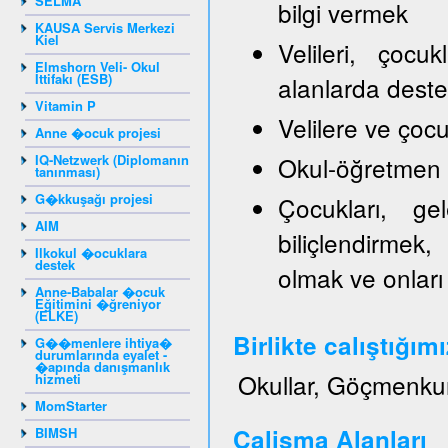
SELMA
bilgi vermek
KAUSA Servis Merkezi
Kiel
Velileri, çocu
Elmshorn Veli- Okul
İttifakı (ESB)
alanlarda dest
Vitamin P
Velilere ve ço
Anne �ocuk projesi
IQ-Netzwerk (Diplomanın
Okul-öğretmen ve
tanınması)
G�kkuşağı projesi
Çocukları, gel
AIM
biliçlendirmek,
Ilkokul �ocuklara
destek
olmak ve onları
Anne-Babalar �ocuk
Eğitimini �ğreniyor
(ELKE)
Birlikte calıştığım
G��menlere ihtiya�
durumlarında eyalet -
�apında danışmanlık
Okullar, Göçmenku
hizmeti
MomStarter
Calisma Alanları
BIMSH