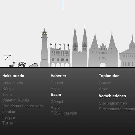
Hakkımızda
Haberler
Toplantılar
Hakkımızda
Güncel
Güncel
Künye
Arşiv
Arşiv
Tezler
Basın
Verschiedenes
Yönetim Kurulu
Güncel
Stellungnahmen
Üye dernerkleri ve yerel
Arşiv
Stellenausschreibun
büroları
TGS-H basında
İletişim
Tüzük