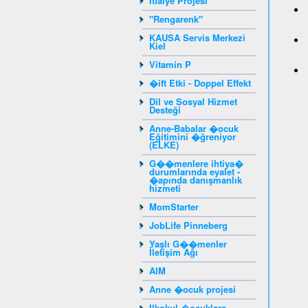
İtfaiye Projesi
"Rengarenk"
KAUSA Servis Merkezi
Kiel
Vitamin P
�ift Etki - Doppel Effekt
Dil ve Sosyal Hizmet
Desteği
Anne-Babalar �ocuk
Eğitimini �ğreniyor
(ELKE)
G��menlere ihtiya�
durumlarında eyalet -
�apında danışmanlık
hizmeti
MomStarter
JobLife Pinneberg
Yaşlı G��menler
İletişim Ağı
AIM
Anne �ocuk projesi
Ilkokul �ocuklara