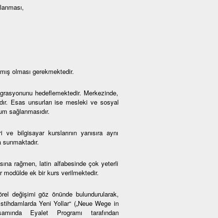
mlanması,
amış olması gerekmektedir.
ntegrasyonunu hedeflemektedir. Merkezinde,
adır. Esas unsurları ise mesleki ve sosyal
yum sağlanmasıdır.
i ve bilgisayar kurslarının yanısıra aynı
a sunmaktadır.
na rağmen, latin alfabesinde çok yeterli
 modülde ek bir kurs verilmektedir.
örel değişimi göz önünde bulundurularak,
 İstihdamlarda Yeni Yollar“ („Neue Wege in
psamında Eyalet Programı tarafından