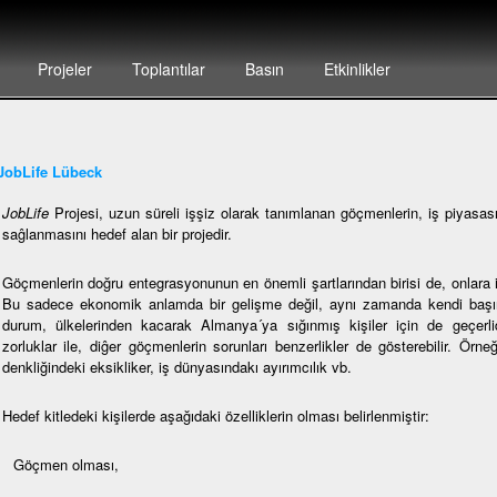
Projeler
Toplantılar
Basın
Etkinlikler
JobLife Lübeck
JobLife
Projesi, uzun süreli işşiz olarak tanımlanan göçmenlerin, iş piyasası
saĝlanmasını hedef alan bir projedir.
Göçmenlerin doğru entegrasyonunun en önemli şartlarından birisi de, onlara i
Bu sadece ekonomik anlamda bir gelişme değil, aynı zamanda kendi başına
durum, ülkelerinden kacarak Almanya´ya sığınmış kişiler için de geçerlidi
zorluklar ile, diĝer göçmenlerin sorunları benzerlikler de gösterebilir. Örne
denkliğindeki eksikliker, iş dünyasındakı ayırımcılık vb.
Hedef kitledeki kişilerde aşağıdaki özelliklerin olması belirlenmiştir:
Göçmen olması,