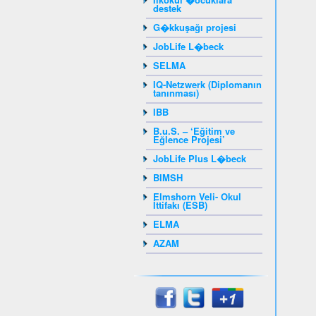
destek
G�kkuşağı projesi
JobLife L�beck
SELMA
IQ-Netzwerk (Diplomanın
tanınması)
IBB
B.u.S. – ‘Eğitim ve
Eğlence Projesi’
JobLife Plus L�beck
BIMSH
Elmshorn Veli- Okul
İttifakı (ESB)
ELMA
AZAM