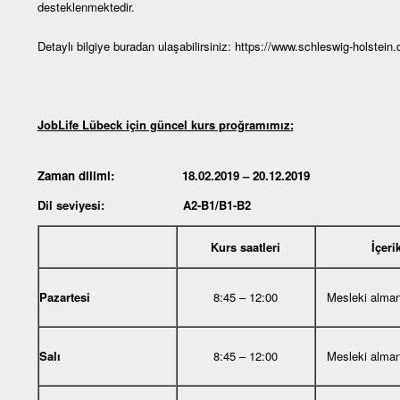
desteklenmektedir.
Detaylı bilgiye buradan ulaşabilirsiniz:
https://www.schleswig-holstein.
JobLife Lübeck için güncel kurs proğramımız:
Zaman dilimi: 18.02.2019 – 20.12.2019
Dil seviyesi: A2-B1/B1-B2
Kurs saatleri
İçeri
Pazartesi
8:45 – 12:00
Mesleki alma
Salı
8:45 – 12:00
Mesleki alma