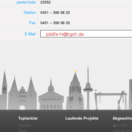
posta kodu
23552
Telefon
0451 – 396 98 33
Fax
0451 – 396 98 35
E-Mail
Toplantılar
Laufende Projekte
Abgeschlo
Güncel
�ift Etki -
Arşiv
JobLife Pl