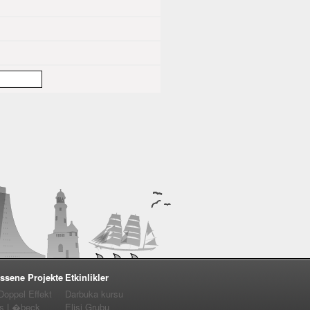
ssene Projekte
Etkinlikler
 Doppel Effekt
Darbuka kursu
us L�beck
Elişi Grubu