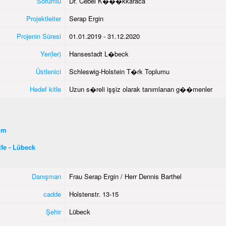
Sorumlu
Dr. Cebel K���kkaraca
Projektleiter
Serap Ergin
Projenin Süresi
01.01.2019 - 31.12.2020
Yer(ler)
Hansestadt L�beck
Üstlenici
Schleswig-Holstein T�rk Toplumu
Hedef kitle
Uzun s�reli işşiz olarak tanımlanan g��menler
şim
fe - Lübeck
Danışman
Frau Serap Ergin / Herr Dennis Barthel
cadde
Holstenstr. 13-15
Şehir
Lübeck