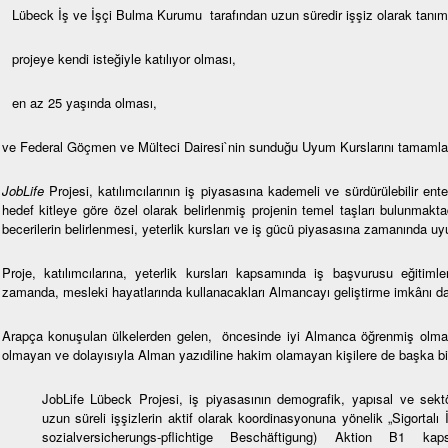
Lübeck İş ve İşçi Bulma Kurumu tarafından uzun süredir işşiz olarak tanı
projeye kendi isteğiyle katılıyor olması,
en az 25 yaşında olması,
ve Federal Göçmen ve Mülteci Dairesi`nin sunduğu Uyum Kurslarını tamaml
JobLife
Projesi, katılımcılarının iş piyasasına kademeli ve sürdürülebilir e
hedef kitleye göre özel olarak belirlenmiş projenin temel taşları bulunmakt
becerilerin belirlenmesi, yeterlik kursları ve iş gücü piyasasına zamanında u
Proje, katılımcılarına, yeterlik kursları kapsamında iş başvurusu eğitimler
zamanda, mesleki hayatlarında kullanacakları Almancayı geliştirme imkânı d
Arapça konuşulan ülkelerden gelen, öncesinde iyi Almanca öğrenmiş olması
olmayan ve dolayısıyla Alman yazıdiline hakim olamayan kişilere de başka bir
JobLife Lübeck Projesi, iş piyasasının demografik, yapısal ve sekt
uzun süreli işşizlerin aktif olarak koordinasyonuna yönelik „Sigortalı
sozialversicherungs-pflichtige Beschäftigung) Aktion B1 ka