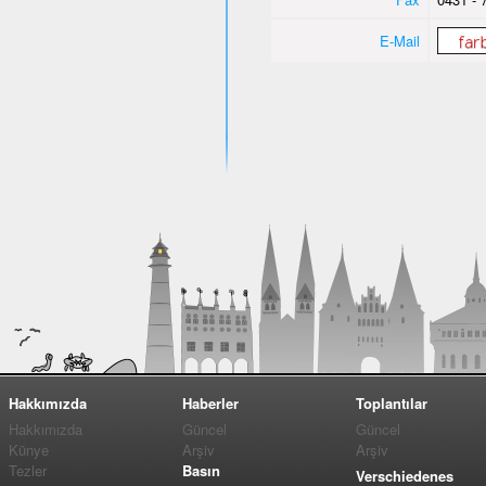
E-Mail
Hakkımızda
Haberler
Toplantılar
Hakkımızda
Güncel
Güncel
Künye
Arşiv
Arşiv
Tezler
Basın
Verschiedenes