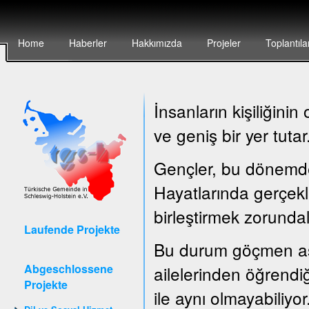
Home
Haberler
Hakkımızda
Projeler
Toplantıla
İnsanların kişiliğin
ve geniş bir yer tutar
Gençler, bu dönemde ç
Hayatlarında gerçekle
birleştirmek zorundal
Laufende Projekte
Bu durum göçmen asıl
Abgeschlossene
ailelerinden öğrendiğ
Projekte
ile aynı olmayabiliyor