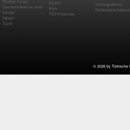
Yönetim Kurulu
Güncel
Stellungnahmen
Üye dernerkleri ve yerel
Arşiv
Stellenausschreibun
büroları
TGS-H basında
İletişim
Tüzük
©
2026 by Türkische 