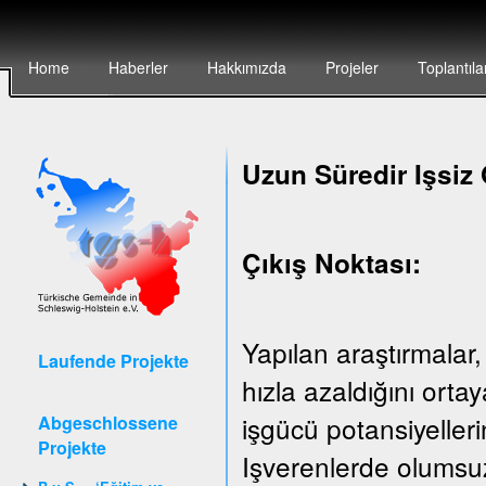
Home
Haberler
Hakkımızda
Projeler
Toplantıla
Uzun Süredir Işsiz 
Çıkış Noktası:
Yapılan araştırmalar,
Laufende Projekte
hızla azaldığını ort
işgücü potansiyeller
Abgeschlossene
Projekte
Işverenlerde olumsuz