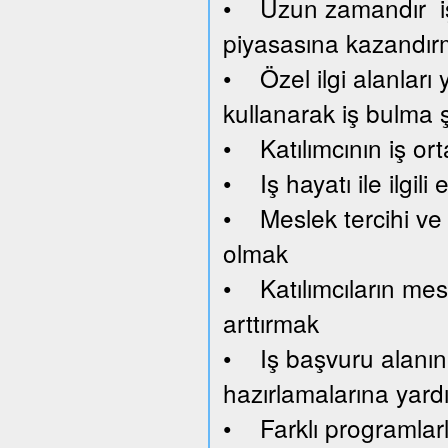
• Uzun zamandır işsi
piyasasına kazandı
• Özel ilgi alanları y
kullanarak iş bulma 
• Katılımcının iş or
• Iş hayatı ile ilgil
• Meslek tercihi ve 
olmak
• Katılımcıların mesl
arttırmak
• Iş başvuru alanını
hazırlamalarına yard
• Farklı programlar