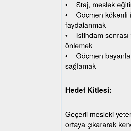
• Staj, meslek eğiti
• Göçmen kökenli işv
faydalanmak
• Istihdam sonrası y
önlemek
• Göçmen bayanlara 
sağlamak
Hedef Kitlesi:
Geçerli mesleki yeterl
ortaya çıkararak kend