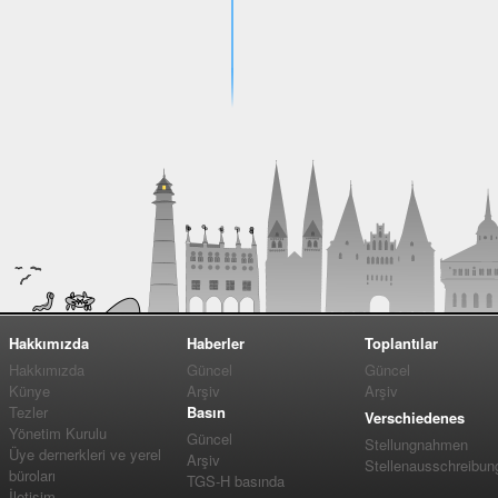
Hakkımızda
Haberler
Toplantılar
Hakkımızda
Güncel
Güncel
Künye
Arşiv
Arşiv
Tezler
Basın
Verschiedenes
Yönetim Kurulu
Güncel
Stellungnahmen
Üye dernerkleri ve yerel
Arşiv
Stellenausschreibun
büroları
TGS-H basında
İletişim