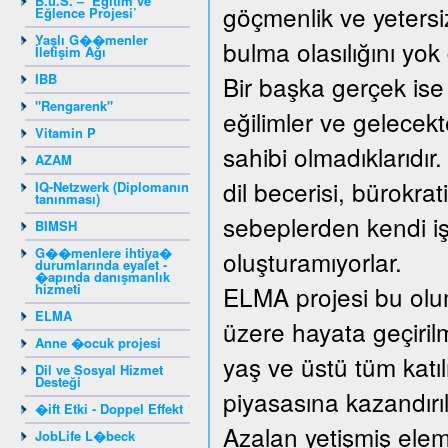
B.u.S. – ‘Eğitim ve
göçmenlik ve yetersiz
Eğlence Projesi’
Yaşlı G��menler
bulma olasılığını yo
İletişim Ağı
IBB
Bir başka gerçek ise
"Rengarenk"
eğilimler ve gelecek
Vitamin P
sahibi olmadıklarıdır
AZAM
dil becerisi, bürokrat
IQ-Netzwerk (Diplomanın
tanınması)
sebeplerden kendi işy
BIMSH
G��menlere ihtiya�
oluşturamıyorlar.
durumlarında eyalet -
�apında danışmanlık
hizmeti
ELMA projesi bu olum
ELMA
üzere hayata geçirilm
Anne �ocuk projesi
yaş ve üstü tüm katıl
Dil ve Sosyal Hizmet
Desteği
piyasasına kazandırıl
�ift Etki - Doppel Effekt
Azalan yetişmiş elema
JobLife L�beck