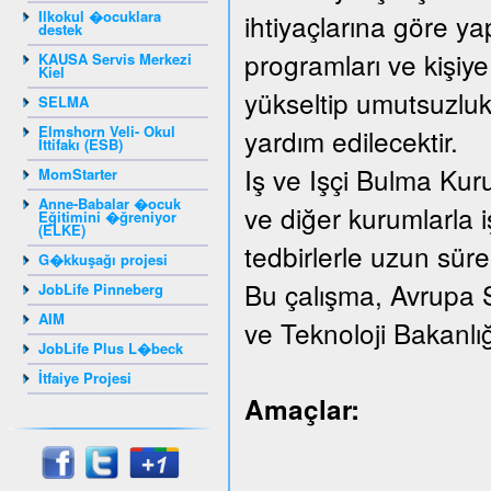
Ilkokul �ocuklara
ihtiyaçlarına göre yap
destek
programları ve kişiye
KAUSA Servis Merkezi
Kiel
yükseltip umutsuzluk
SELMA
Elmshorn Veli- Okul
yardım edilecektir.
İttifakı (ESB)
Iş ve Işçi Bulma Kur
MomStarter
Anne-Babalar �ocuk
ve diğer kurumlarla iş
Eğitimini �ğreniyor
(ELKE)
tedbirlerle uzun süreli
G�kkuşağı projesi
Bu çalışma, Avrupa 
JobLife Pinneberg
AIM
ve Teknoloji Bakanlı
JobLife Plus L�beck
İtfaiye Projesi
Amaçlar: