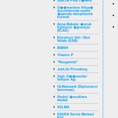
JobLife Plus L�beck
G��menlere ihtiya�
durumlarında eyalet -
�apında danışmanlık
hizmeti
Anne-Babalar �ocuk
Eğitimini �ğreniyor
(ELKE)
Elmshorn Veli- Okul
İttifakı (ESB)
BIMSH
Vitamin P
"Rengarenk"
JobLife Pinneberg
Yaşlı G��menler
İletişim Ağı
IQ-Netzwerk (Diplomanın
tanınması)
Ilkokul �ocuklara
destek
SELMA
KAUSA Servis Merkezi
Kiel