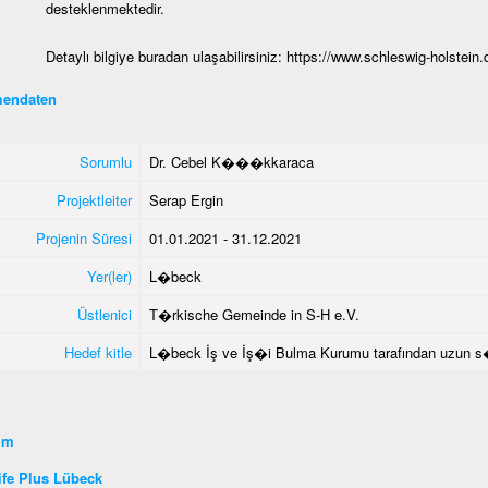
desteklenmektedir.
Detaylı bilgiye buradan ulaşabilirsiniz:
https://www.schleswig-holstein.
endaten
Sorumlu
Dr. Cebel K���kkaraca
Projektleiter
Serap Ergin
Projenin Süresi
01.01.2021 - 31.12.2021
Yer(ler)
L�beck
Üstlenici
T�rkische Gemeinde in S-H e.V.
Hedef kitle
L�beck İş ve İş�i Bulma Kurumu tarafından uzun s�re
şim
fe Plus Lübeck