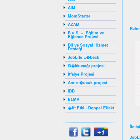
AIM
MomStarter
AZAM
Rahm
B.u.S. – ‘Eğitim ve
Eğlence Projesi’
Dil ve Sosyal Hizmet
Desteği
JobLife L�beck
G�kkuşağı projesi
İtfaiye Projesi
Anne �ocuk projesi
IBB
ELMA
�ift Etki - Doppel Effekt
İleti
JobLi