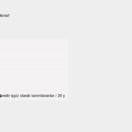
de/esf
dir işşiz olarak tanımlananlar / 25 y