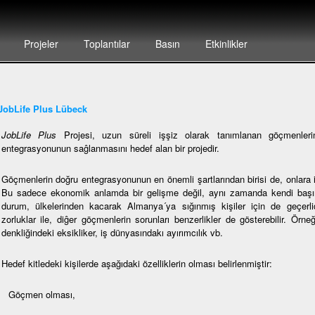
Projeler
Toplantılar
Basın
Etkinlikler
JobLife Plus Lübeck
JobLife Plus
Projesi, uzun süreli işşiz olarak tanımlanan göçmenlerin,
entegrasyonunun saĝlanmasını hedef alan bir projedir.
Göçmenlerin doğru entegrasyonunun en önemli şartlarından birisi de, onlara i
Bu sadece ekonomik anlamda bir gelişme değil, aynı zamanda kendi başına
durum, ülkelerinden kacarak Almanya´ya sığınmış kişiler için de geçerlidi
zorluklar ile, diĝer göçmenlerin sorunları benzerlikler de gösterebilir. Örne
denkliğindeki eksikliker, iş dünyasındakı ayırımcılık vb.
Hedef kitledeki kişilerde aşağıdaki özelliklerin olması belirlenmiştir:
Göçmen olması,