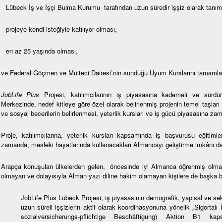
Lübeck İş ve İşçi Bulma Kurumu tarafından uzun süredir işşiz olarak tanı
projeye kendi isteğiyle katılıyor olması,
en az 25 yaşında olması,
ve Federal Göçmen ve Mülteci Dairesi`nin sunduğu Uyum Kurslarını tamaml
JobLife Plus
Projesi, katılımcılarının iş piyasasına kademeli ve sürdürü
Merkezinde, hedef kitleye göre özel olarak belirlenmiş projenin temel taşları
ve sosyal becerilerin belirlenmesi, yeterlik kursları ve iş gücü piyasasına z
Proje, katılımcılarına, yeterlik kursları kapsamında iş başvurusu eğitimler
zamanda, mesleki hayatlarında kullanacakları Almancayı geliştirme imkânı d
Arapça konuşulan ülkelerden gelen, öncesinde iyi Almanca öğrenmiş olması
olmayan ve dolayısıyla Alman yazı diline hakim olamayan kişilere de başka bi
JobLife Plus Lübeck Projesi, iş piyasasının demografik, yapısal ve se
uzun süreli işşizlerin aktif olarak koordinasyonuna yönelik „Sigortalı
sozialversicherungs-pflichtige Beschäftigung) Aktion B1 ka