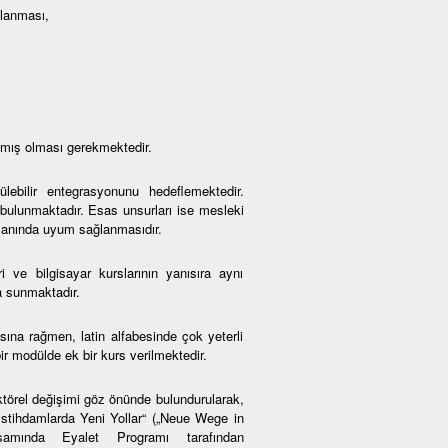
mlanması,
amış olması gerekmektedir.
lebilir entegrasyonunu hedeflemektedir.
 bulunmaktadır. Esas unsurları ise mesleki
amanında uyum sağlanmasıdır.
i ve bilgisayar kurslarının yanısıra aynı
a sunmaktadır.
na rağmen, latin alfabesinde çok yeterli
r modülde ek bir kurs verilmektedir.
ktörel değişimi göz önünde bulundurularak,
 İstihdamlarda Yeni Yollar“ („Neue Wege in
psamında Eyalet Programı tarafından