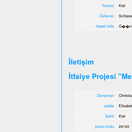
Yer(ler)
Kiel
Üstlenici
Schlesw
Hedef kitle
G��menl
İletişim
İtfaiye Projesi "M
Danışman
Christi
cadde
Elisabet
Şehir
Kiel
posta kodu
24143