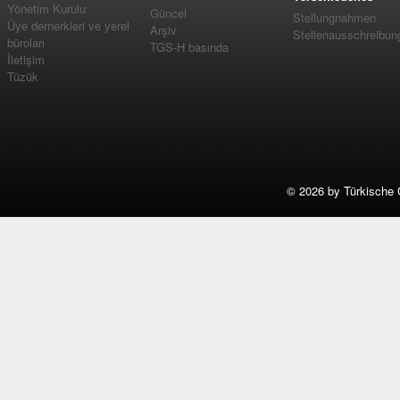
Yönetim Kurulu
Güncel
Stellungnahmen
Üye dernerkleri ve yerel
Arşiv
Stellenausschreibun
büroları
TGS-H basında
İletişim
Tüzük
©
2026 by Türkische 