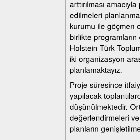
arttırılması amacıyla
edilmeleri planlanmak
kurumu ile göçmen or
birlikte programları
Holstein Türk Toplum
iki organizasyon ara
planlamaktayız.
Proje süresince itfai
yapılacak toplantılard
düşünülmektedir. Or
değerlendirmeleri ve
planların genişletil