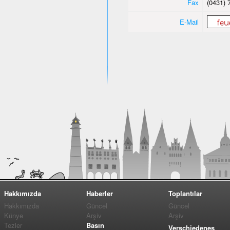
Fax
(0431) 
E-Mail
Hakkımızda
Haberler
Toplantılar
Hakkımızda
Güncel
Güncel
Künye
Arşiv
Arşiv
Tezler
Basın
Verschiedenes