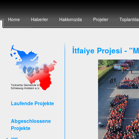
Home
Haberler
Hakkımızda
Projeler
Toplantıla
İtfaiye Projesi - 
Laufende Projekte
Abgeschlossene
Projekte