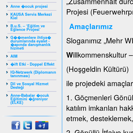
„Zusammenhalt durch
Anne �ocuk projesi
Projesi (Feuerwehrpr
KAUSA Servis Merkezi
Kiel
Amaçlarımız
B.u.S. – ‘Eğitim ve
Eğlence Projesi’
G��menlere ihtiya�
Sloganımız „Mehr WI
durumlarında eyalet -
�apında danışmanlık
hizmeti
illkommenskultur 
W
AIM
�ift Etki - Doppel Effekt
(Hoşgeldin Kültür
IQ-Netzwerk (Diplomanın
tanınması)
ile projedeki amaçları
Dil ve Sosyal Hizmet
Desteği
1. Göçmenleri Gönüllü
Anne-Babalar �ocuk
Eğitimini �ğreniyor
(ELKE)
katılım imkanları hak
etmek, desteklemek
2. Gönüllü İtfaiye k