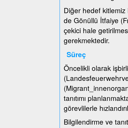
Diğer hedef kitlemiz i
de Gönüllü İtfaiye (
çekici hale getirilme
gerekmektedir.
Süreç
Öncelikli olarak işbir
(Landesfeuerwehrver
(Migrant_innenorgani
tanıtımı planlanmakta
görevlilerle hızlandırı
Bilgilendirme ve tanıt