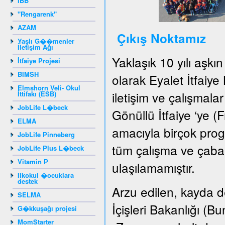
IBB
"Rengarenk"
AZAM
Çıkış Noktamız
Yaşlı G��menler
İletişim Ağı
Yaklaşık 10 yılı aşkı
İtfaiye Projesi
BIMSH
olarak Eyalet İtfaiye
Elmshorn Veli- Okul
iletişim ve çalışmala
İttifakı (ESB)
JobLife L�beck
Gönüllü İtfaiye ‘ye (F
ELMA
amacıyla birçok pro
JobLife Pinneberg
tüm çalışma ve çabal
JobLife Plus L�beck
Vitamin P
ulaşılamamıştır.
Ilkokul �ocuklara
destek
Arzu edilen, kayda de
SELMA
İçişleri Bakanlığı (
G�kkuşağı projesi
MomStarter