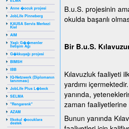
ELMA
B.u.S. projesinin ama
Anne �ocuk projesi
JobLife Pinneberg
okulda başarılı olmas
KAUSA Servis Merkezi
Kiel
AIM
Yaşlı G��menler
Bir B.u.S. Kılavuzu
İletişim Ağı
G�kkuşağı projesi
BIMSH
IBB
Kılavuzluk faaliyeti 
IQ-Netzwerk (Diplomanın
tanınması)
yardımı içermektedir
JobLife Plus L�beck
yanında, yeteneklerin
SELMA
zaman faaliyetlerine 
"Rengarenk"
AZAM
Bunun yanında Kılavu
Ilkokul �ocuklara
destek
faaliyetleri için kalifiy