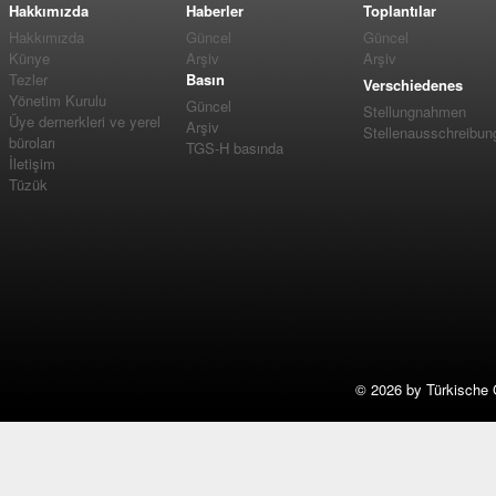
Hakkımızda
Haberler
Toplantılar
Hakkımızda
Güncel
Güncel
Künye
Arşiv
Arşiv
Tezler
Basın
Verschiedenes
Yönetim Kurulu
Güncel
Stellungnahmen
Üye dernerkleri ve yerel
Arşiv
Stellenausschreibun
büroları
TGS-H basında
İletişim
Tüzük
©
2026 by Türkische 