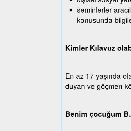
seminlerler aracı
konusunda bilgi
Kimler Kılavuz olab
En az 17 yaşında ola
duyan ve göçmen köken
Benim çocuğum B.u.