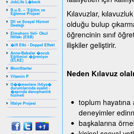
JobLife L�beck
B.u.S. – ‘Eğitim ve
Kılavuzlar, kılavuzluk
Eğlence Projesi’
Dil ve Sosyal Hizmet
olduğu bulup çıkarm
Desteği
öğrencinin sınıf öğr
Elmshorn Veli- Okul
İttifakı (ESB)
ilişkiler geliştirir.
�ift Etki - Doppel Effekt
Anne-Babalar �ocuk
Eğitimini �ğreniyor
(ELKE)
MomStarter
Neden Kılavuz ola
Vitamin P
G��menlere ihtiya�
durumlarında eyalet -
�apında danışmanlık
hizmeti
toplum hayatına a
İtfaiye Projesi
deneyimler edin
başkalarına örn
kişisel sosyal yet