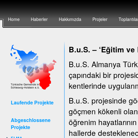
Home
Haberler
Hakkımızda
Projeler
Toplantıla
B.u.S. – ‘E
ğitim ve
B.u.S. Almanya Türk
çapındaki bir projesid
kentlerinde uygulanm
B.u.S. projesinde göç
Laufende Projekte
göçmen kökenli olan 
Abgeschlossene
öğrenim hayatlarının 
Projekte
hallerde desteklenec