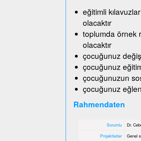
eğitimli kılavuzl
olacaktır
toplumda örnek ro
olacaktır
çocuğunuz değişik
çocuğunuz eğitim
çocuğunuzun sosy
çocuğunuz eğlene
Rahmendaten
Sorumlu
Dr. Ceb
Projektleiter
Genel s