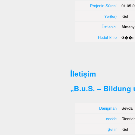
Projenin Süresi
01.05.2
Yer(ler)
Kiel
Üstlenici
Almany
Hedef kitle
G��men
İletişim
„B.u.S. – Bildung
Danışman
Sevda T
cadde
Diedrich
Şehir
Kiel