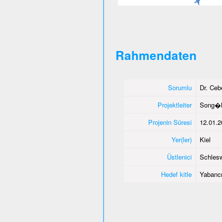
Rahmendaten
Sorumlu
Dr. Ce
Projektleiter
Song�l
Projenin Süresi
12.01.2
Yer(ler)
Kiel
Üstlenici
Schlesw
Hedef kitle
Yabancı 