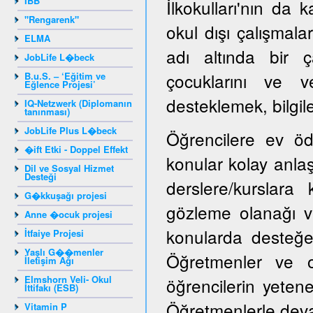
IBB
İlkokulları'nın da k
"Rengarenk"
okul dışı çalışmala
ELMA
adı altında bir ç
JobLife L�beck
çocuklarını ve ve
B.u.S. – ‘Eğitim ve
Eğlence Projesi’
desteklemek, bilgile
IQ-Netzwerk (Diplomanın
tanınması)
JobLife Plus L�beck
Öğrencilere ev öd
�ift Etki - Doppel Effekt
konular kolay anlaşı
Dil ve Sosyal Hizmet
Desteği
derslere/kurslara
G�kkuşağı projesi
gözleme olanağı ve
Anne �ocuk projesi
konularda desteğe i
İtfaiye Projesi
Yaşlı G��menler
Öğretmenler ve ok
İletişim Ağı
Elmshorn Veli- Okul
öğrencilerin yeten
İttifakı (ESB)
Öğretmenlerle devaml
Vitamin P