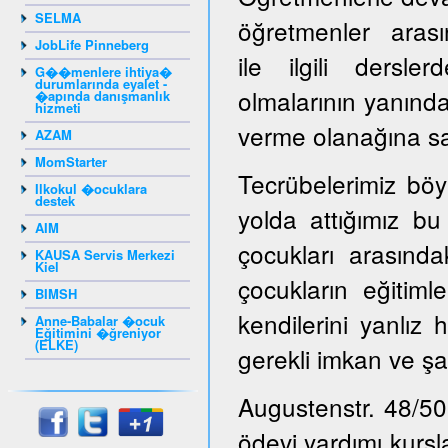
SELMA
öğretmenler arasın
JobLife Pinneberg
ile ilgili dersl
G��menlere ihtiya�
durumlarında eyalet -
olmalarının yanınd
�apında danışmanlık
hizmeti
verme olanağına sah
AZAM
MomStarter
Tecrübelerimiz böy
Ilkokul �ocuklara
destek
yolda attığımız bu
AIM
çocukları arasınd
KAUSA Servis Merkezi
Kiel
çocukların eğitiml
BIMSH
kendilerini yanlız 
Anne-Babalar �ocuk
Eğitimini �ğreniyor
(ELKE)
gerekli imkan ve şa
Augustenstr. 48/50
ödevi yardımı kursl