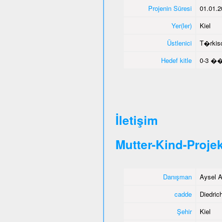
Projenin Süresi
01.01.2
Yer(ler)
Kiel
Üstlenici
T�rkisc
Hedef kitle
0-3 ��
İletişim
Mutter-Kind-Projek
Danışman
Aysel A
cadde
Diedrich
Şehir
Kiel