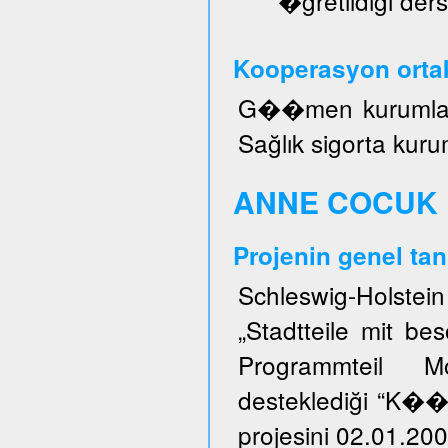
�ğretildiği ders
Kooperasyon ortak
G��men kurumları, 
Sağlık sigorta kuru
ANNE COCUK 
Projenin genel tan
Schleswig-Holstei
„Stadtteile mit b
Programmteil M
desteklediği “K�
projesini 02.01.200