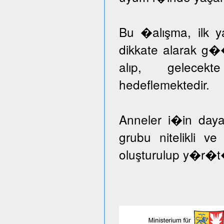
Bu �alışma, ilk ya
dikkate alarak g�
alıp, gelecekt
hedeflemektedir.
Anneler i�in day
grubu nitelikli v
oluşturulup y�r�t�