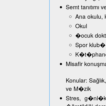
Semt tanıtımı v
Ana okulu, 
Okul
�ocuk dokt
Spor klub�
K�t�phan
Misafir konuşmac
Konular: Sağlık
ve M�zik
Stres, g�nl�k