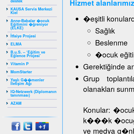
Hizmet alanlarımız
destek
KAUSA Servis Merkezi
Kiel
�eşitli konular
Anne-Babalar �ocuk
Eğitimini �ğreniyor
(ELKE)
Sağlık
İtfaiye Projesi
Beslenme
ELMA
B.u.S. – ‘Eğitim ve
�ocuk eğiti
Eğlence Projesi’
Vitamin P
Gerektiğinde a
MomStarter
Grup toplantı
Yaşlı G��menler
İletişim Ağı
olanakları sun
IQ-Netzwerk (Diplomanın
tanınması)
AZAM
Konular: �ocuk
k���k �ocuğa d
ve medya g�