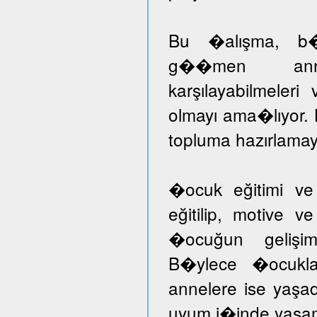
Bu �alışma, b�ny
g��men annele
karşılayabilmeleri
olmayı ama�lıyor.
topluma hazırlamayı
�ocuk eğitimi ve
eğitilip, motive v
�ocuğun gelişimi
B�ylece �ocuklar
annelere ise yaşad
uyum i�inde yaşam