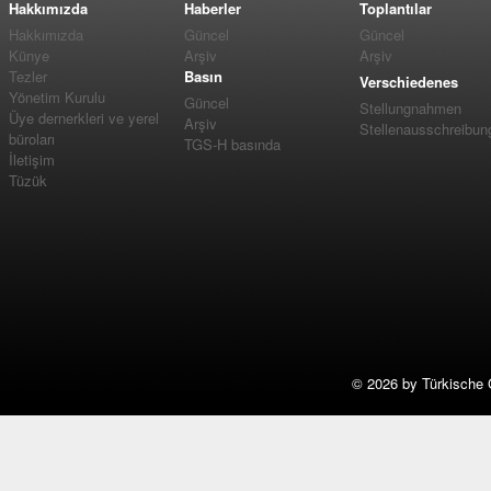
Hakkımızda
Haberler
Toplantılar
Hakkımızda
Güncel
Güncel
Künye
Arşiv
Arşiv
Tezler
Basın
Verschiedenes
Yönetim Kurulu
Güncel
Stellungnahmen
Üye dernerkleri ve yerel
Arşiv
Stellenausschreibun
büroları
TGS-H basında
İletişim
Tüzük
©
2026 by Türkische 