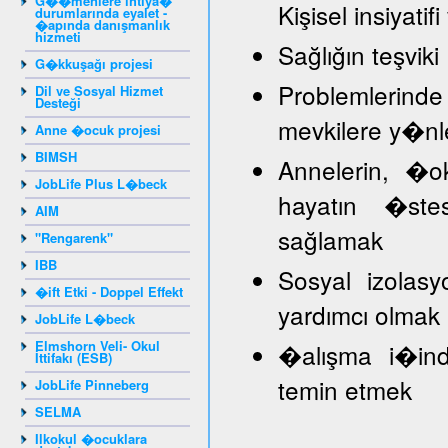
G��menlere ihtiya�
Kişisel insiyat
durumlarında eyalet -
�apında danışmanlık
hizmeti
Sağlığın teşviki
G�kkuşağı projesi
Problemlerind
Dil ve Sosyal Hizmet
Desteği
mevkilere y�nl
Anne �ocuk projesi
BIMSH
Annelerin, �
JobLife Plus L�beck
hayatın �stes
AIM
sağlamak
"Rengarenk"
IBB
Sosyal izolasy
�ift Etki - Doppel Effekt
yardımcı olmak
JobLife L�beck
Elmshorn Veli- Okul
�alışma i�inde
İttifakı (ESB)
temin etmek
JobLife Pinneberg
SELMA
Ilkokul �ocuklara