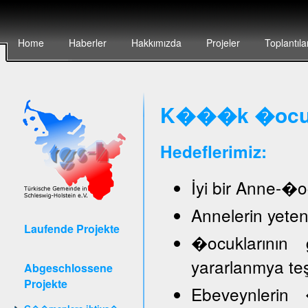
Home
Haberler
Hakkımızda
Projeler
Toplantıla
K���k �ocuk 
Hedeflerimiz:
İyi bir Anne-�oc
Annelerin yete
Laufende Projekte
�ocuklarının 
yararlanmya te
Abgeschlossene
Projekte
Ebeveynlerin �