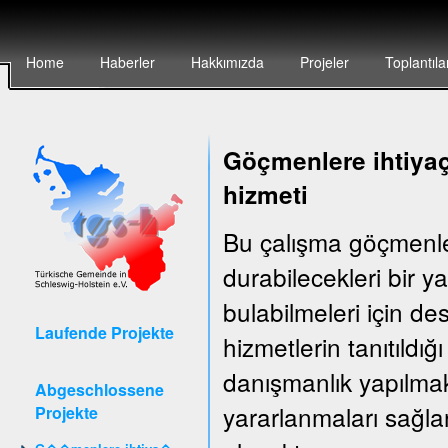
Home
Haberler
Hakkımızda
Projeler
Toplantıla
Göçmenlere ihtiyaç
hizmeti
Bu çalışma göçmenler
durabilecekleri bir 
bulabilmeleri için d
Laufende Projekte
hizmetlerin tanıtıldığ
danışmanlık yapılma
Abgeschlossene
yararlanmaları sağla
Projekte