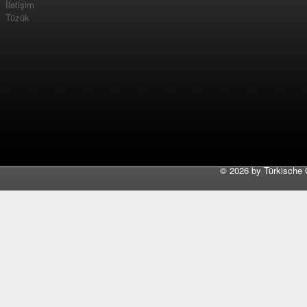
İletişim
Tüzük
©
2026 by Türkische 