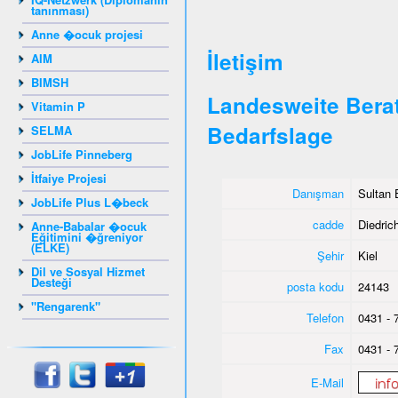
tanınması)
Anne �ocuk projesi
İletişim
AIM
BIMSH
Landesweite Berat
Vitamin P
Bedarfslage
SELMA
JobLife Pinneberg
İtfaiye Projesi
Danışman
Sultan 
JobLife Plus L�beck
cadde
Diedrich
Anne-Babalar �ocuk
Eğitimini �ğreniyor
(ELKE)
Şehir
Kiel
Dil ve Sosyal Hizmet
Desteği
posta kodu
24143
"Rengarenk"
Telefon
0431 - 
Fax
0431 - 
E-Mail