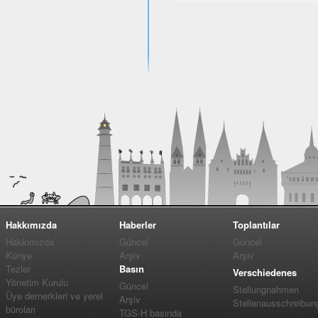
Hakkımızda
Haberler
Toplantılar
Hakkımızda
Güncel
Güncel
Künye
Arşiv
Arşiv
Tezler
Basın
Verschiedenes
Yönetim Kurulu
Güncel
Stellungnahmen
Üye dernerkleri ve yerel
Arşiv
Stellenausschreibun
büroları
TGS-H basında