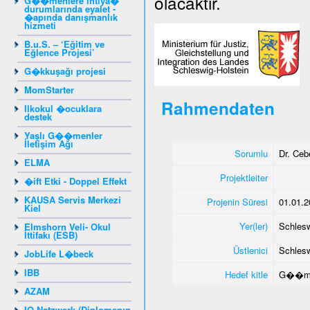
olacaktır.
G��menlere ihtiya�
durumlarında eyalet -
�apında danışmanlık
hizmeti
B.u.S. – ‘Eğitim ve
Eğlence Projesi’
G�kkuşağı projesi
MomStarter
Rahmendaten
Ilkokul �ocuklara
destek
Yaşlı G��menler
İletişim Ağı
Sorumlu
Dr. Ce
ELMA
Projektleiter
�ift Etki - Doppel Effekt
KAUSA Servis Merkezi
Projenin Süresi
01.01.2
Kiel
Yer(ler)
Schlesw
Elmshorn Veli- Okul
İttifakı (ESB)
Üstlenici
Schlesw
JobLife L�beck
IBB
Hedef kitle
G��me
AZAM
IQ-Netzwerk (Diplomanın