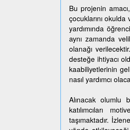
Bu projenin amacı,
çocuklarını okulda 
yardımında öğrencil
aynı zamanda veli
olanağı verilecekti
desteğe ihtiyacı ol
kaabiliyetlerinin ge
nasıl yardımcı olaca
Alınacak olumlu b
katılımcıları mo
taşımaktadır. İzlen
yönde etkileyeceği