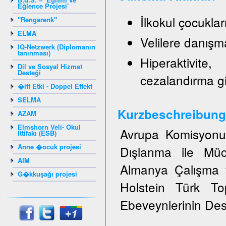
Eğlence Projesi’
İlkokul çocukla
"Rengarenk"
ELMA
Velilere danışm
IQ-Netzwerk (Diplomanın
tanınması)
Hiperaktivite
Dil ve Sosyal Hizmet
Desteği
cezalandırma g
�ift Etki - Doppel Effekt
SELMA
Kurzbeschreibung
AZAM
Elmshorn Veli- Okul
Avrupa Komisyonun
İttifakı (ESB)
Anne �ocuk projesi
Dışlanma ile Müc
AIM
Almanya Çalışma v
G�kkuşağı projesi
Holstein Türk T
Ebeveynlerinin Dest