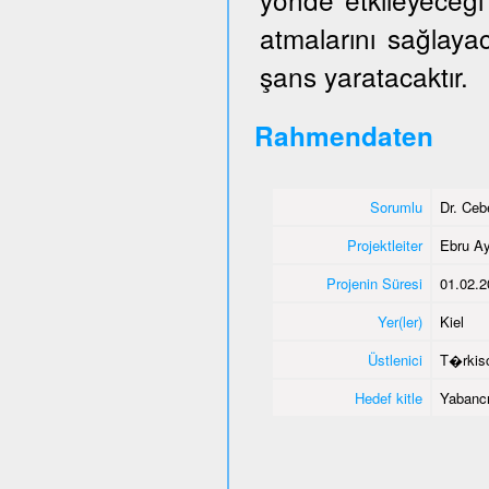
atmalarını sağlaya
şans yaratacaktır.
Rahmendaten
Sorumlu
Dr. Ce
Projektleiter
Ebru Ay
Projenin Süresi
01.02.2
Yer(ler)
Kiel
Üstlenici
T�rkisc
Hedef kitle
Yabancı 