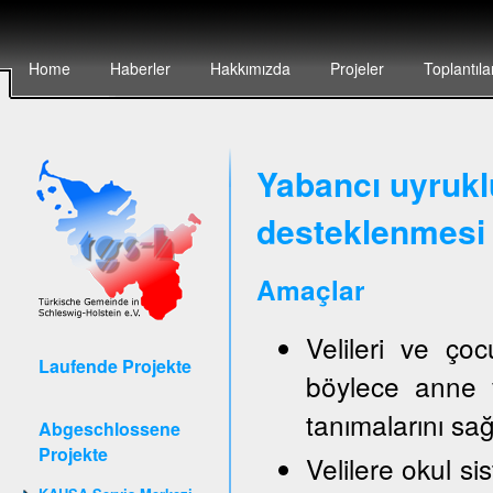
Home
Haberler
Hakkımızda
Projeler
Toplantıla
Yabancı uyruklu
desteklenmesi 
Amaçlar
Velileri ve ço
Laufende Projekte
böylece anne v
tanımalarını sa
Abgeschlossene
Projekte
Velilere okul sis