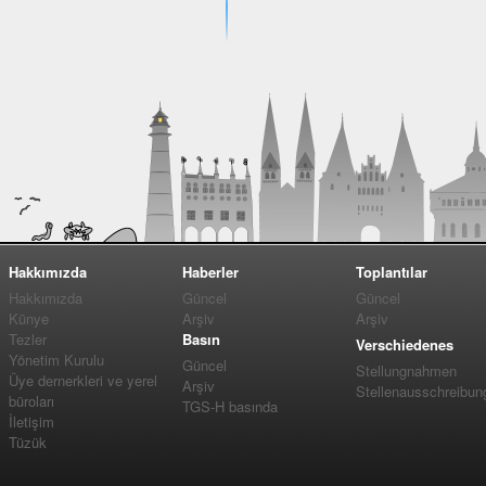
Hakkımızda
Haberler
Toplantılar
Hakkımızda
Güncel
Güncel
Künye
Arşiv
Arşiv
Tezler
Basın
Verschiedenes
Yönetim Kurulu
Güncel
Stellungnahmen
Üye dernerkleri ve yerel
Arşiv
Stellenausschreibun
büroları
TGS-H basında
İletişim
Tüzük