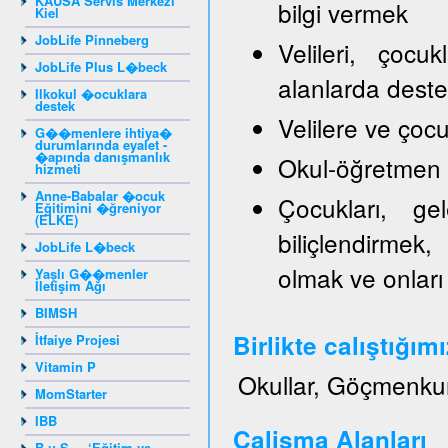
KAUSA Servis Merkezi
bilgi vermek
Kiel
JobLife Pinneberg
Velileri, çocu
JobLife Plus L�beck
alanlarda dest
Ilkokul �ocuklara
destek
Velilere ve ço
G��menlere ihtiya�
durumlarında eyalet -
�apında danışmanlık
Okul-öğretmen ve
hizmeti
Anne-Babalar �ocuk
Çocukları, gel
Eğitimini �ğreniyor
(ELKE)
biliçlendirmek,
JobLife L�beck
olmak ve onları
Yaşlı G��menler
İletişim Ağı
BIMSH
Birlikte calıştığım
İtfaiye Projesi
Vitamin P
Okullar, Göçmenku
MomStarter
IBB
Calisma Alanları
B.u.S. – ‘Eğitim ve