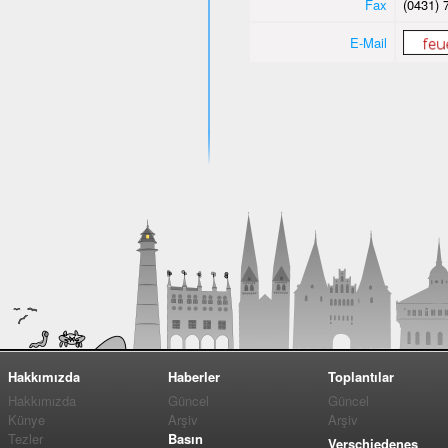
Fax
(0431) 
E-Mail
Hakkımızda
Haberler
Toplantılar
Hakkımızda
Güncel
Güncel
Künye
Arşiv
Arşiv
Tezler
Basın
Verschiedenes