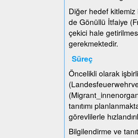
Diğer hedef kitlemiz i
de Gönüllü İtfaiye (
çekici hale getirilme
gerekmektedir.
Süreç
Öncelikli olarak işbir
(Landesfeuerwehrver
(Migrant_innenorgani
tanıtımı planlanmakta
görevlilerle hızlandırı
Bilgilendirme ve tanıt