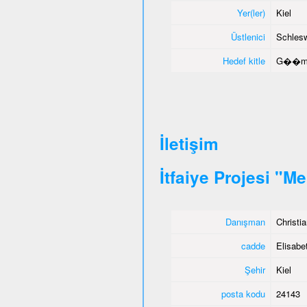
Yer(ler)
Kiel
Üstlenici
Schlesw
Hedef kitle
G��menl
İletişim
İtfaiye Projesi "M
Danışman
Christi
cadde
Elisabet
Şehir
Kiel
posta kodu
24143