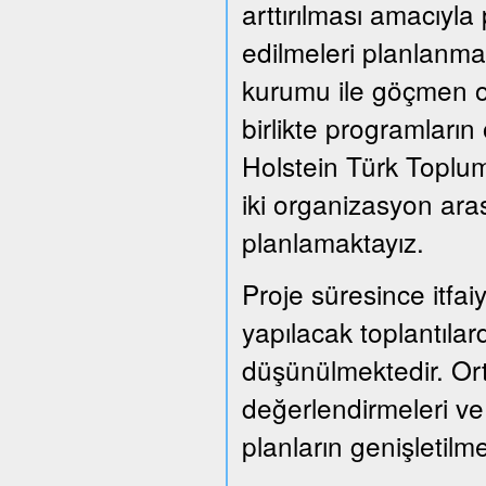
arttırılması amacıyla
edilmeleri planlanmak
kurumu ile göçmen or
birlikte programları
Holstein Türk Toplum
iki organizasyon ara
planlamaktayız.
Proje süresince itfai
yapılacak toplantılard
düşünülmektedir. Or
değerlendirmeleri ve
planların genişletil