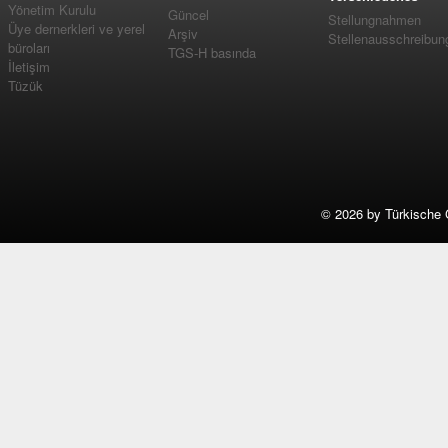
Yönetim Kurulu
Güncel
Stellungnahmen
Üye dernerkleri ve yerel
Arşiv
Stellenausschreibun
büroları
TGS-H basında
İletişim
Tüzük
©
2026 by Türkische 