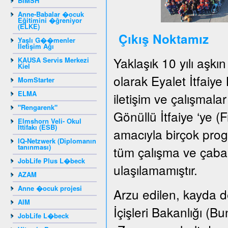
BIMSH
Anne-Babalar �ocuk
Eğitimini �ğreniyor
(ELKE)
Çıkış Noktamız
Yaşlı G��menler
İletişim Ağı
Yaklaşık 10 yılı aşkı
KAUSA Servis Merkezi
Kiel
olarak Eyalet İtfaiye
MomStarter
ELMA
iletişim ve çalışmala
"Rengarenk"
Gönüllü İtfaiye ‘ye (F
Elmshorn Veli- Okul
İttifakı (ESB)
amacıyla birçok pro
IQ-Netzwerk (Diplomanın
tanınması)
tüm çalışma ve çabal
JobLife Plus L�beck
ulaşılamamıştır.
AZAM
Anne �ocuk projesi
Arzu edilen, kayda de
AIM
İçişleri Bakanlığı (
JobLife L�beck