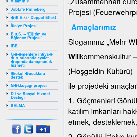
„Zusammenhalt durch
Vitamin P
JobLife Pinneberg
Projesi (Feuerwehrpr
�ift Etki - Doppel Effekt
Amaçlarımız
İtfaiye Projesi
B.u.S. – ‘Eğitim ve
Eğlence Projesi’
Sloganımız „Mehr WI
IBB
illkommenskultur 
G��menlere ihtiya�
W
durumlarında eyalet -
�apında danışmanlık
hizmeti
(Hoşgeldin Kültür
Ilkokul �ocuklara
destek
ile projedeki amaçları
G�kkuşağı projesi
Dil ve Sosyal Hizmet
Desteği
1. Göçmenleri Gönüllü
SELMA
katılım imkanları hak
etmek, desteklemek
2. Gönüllü İtfaiye k