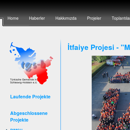
Home
Haberler
Hakkımızda
Projeler
Toplantıla
İtfaiye Projesi - 
Laufende Projekte
Abgeschlossene
Projekte