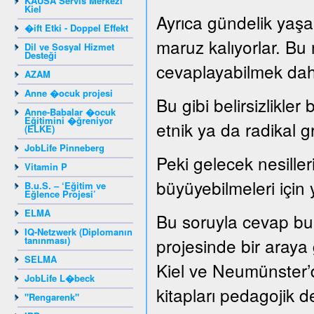
KAUSA Servis Merkezi
Kiel
Ayrıca gündelik yaşam
�ift Etki - Doppel Effekt
maruz kalıyorlar. Bu
Dil ve Sosyal Hizmet
Desteği
cevaplayabilmek dah
AZAM
Anne �ocuk projesi
Bu gibi belirsizlikler
Anne-Babalar �ocuk
Eğitimini �ğreniyor
etnik ya da radikal g
(ELKE)
JobLife Pinneberg
Peki gelecek nesille
Vitamin P
büyüyebilmeleri için 
B.u.S. – ‘Eğitim ve
Eğlence Projesi’
ELMA
Bu soruyla cevap bu
IQ-Netzwerk (Diplomanın
tanınması)
projesinde bir araya ge
SELMA
Kiel ve Neumünster’d
JobLife L�beck
kitapları pedagojik de
"Rengarenk"