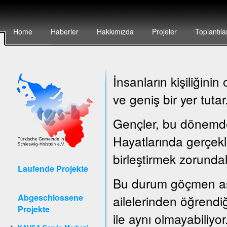
Home
Haberler
Hakkımızda
Projeler
Toplantıla
İnsanların kişiliğin
ve geniş bir yer tutar
Gençler, bu dönemde ç
Hayatlarında gerçekle
birleştirmek zorundal
Laufende Projekte
Bu durum göçmen asıl
Abgeschlossene
ailelerinden öğrendiğ
Projekte
ile aynı olmayabiliyor