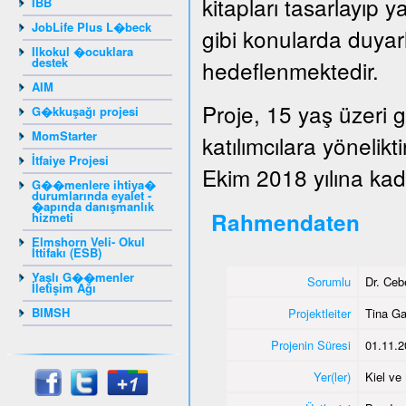
kitapları tasarlayıp y
IBB
JobLife Plus L�beck
gibi konularda duyarlı
Ilkokul �ocuklara
destek
hedeflenmektedir.
AIM
Proje, 15 yaş üzeri 
G�kkuşağı projesi
MomStarter
katılımcılara yönelik
İtfaiye Projesi
Ekim 2018 yılına kada
G��menlere ihtiya�
durumlarında eyalet -
�apında danışmanlık
Rahmendaten
hizmeti
Elmshorn Veli- Okul
İttifakı (ESB)
Yaşlı G��menler
Sorumlu
Dr. Ce
İletişim Ağı
BIMSH
Projektleiter
Tina G
Projenin Süresi
01.11.2
Yer(ler)
Kiel v