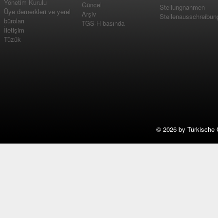
Yönetim Kurulu
Güncel
Stellungnahmen
Üye dernerkleri ve yerel
Arşiv
Stellenausschreibun
büroları
TGS-H basında
İletişim
Tüzük
©
2026 by Türkische 