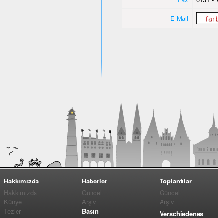
E-Mail
Hakkımızda
Haberler
Toplantılar
Hakkımızda
Güncel
Güncel
Künye
Arşiv
Arşiv
Tezler
Basın
Verschiedenes