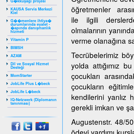
G�kkuşağı projesi
öğretmenler arasın
KAUSA Servis Merkezi
Kiel
ile ilgili dersl
G��menlere ihtiya�
durumlarında eyalet -
�apında danışmanlık
olmalarının yanınd
hizmeti
verme olanağına sah
Vitamin P
BIMSH
Tecrübelerimiz böy
AZAM
yolda attığımız bu
Dil ve Sosyal Hizmet
Desteği
çocukları arasınd
MomStarter
JobLife Plus L�beck
çocukların eğitiml
JobLife L�beck
kendilerini yanlız 
IQ-Netzwerk (Diplomanın
tanınması)
gerekli imkan ve şa
Augustenstr. 48/50
ödevi yardımı kursl