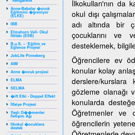
"Rengarenk"
İlkokulları'nın da k
Anne-Babalar �ocuk
okul dışı çalışmala
Eğitimini �ğreniyor
(ELKE)
adı altında bir ç
IBB
Elmshorn Veli- Okul
çocuklarını ve ve
İttifakı (ESB)
desteklemek, bilgile
B.u.S. – ‘Eğitim ve
Eğlence Projesi’
JobLife Pinneberg
Öğrencilere ev öd
AIM
konular kolay anlaşı
Anne �ocuk projesi
derslere/kurslara
ELMA
SELMA
gözleme olanağı ve
�ift Etki - Doppel Effekt
konularda desteğe i
İtfaiye Projesi
Öğretmenler ve ok
Yaşlı G��menler
İletişim Ağı
öğrencilerin yeten
Ilkokul �ocuklara
destek
Öğretmenlerle devaml