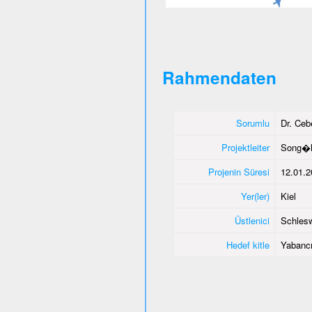
Rahmendaten
Sorumlu
Dr. Ce
Projektleiter
Song�l
Projenin Süresi
12.01.2
Yer(ler)
Kiel
Üstlenici
Schlesw
Hedef kitle
Yabancı 