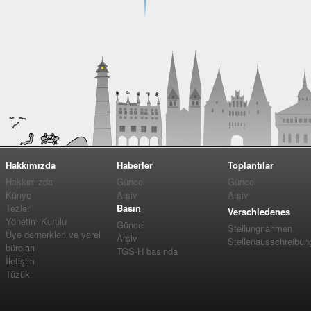
Hakkımızda
Haberler
Toplantılar
Hakkımızda
Güncel
Güncel
Künye
Arşiv
Arşiv
Tezler
Basın
Verschiedenes
Yönetim Kurulu
Güncel
Stellungnahmen
Üye dernerkleri ve yerel
Arşiv
Stellenausschreibun
büroları
TGS-H basında
İletişim
Tüzük