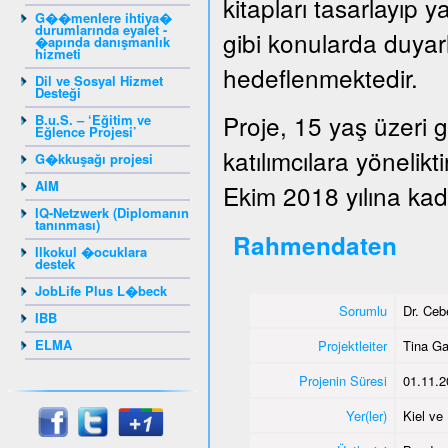
kitapları tasarlayıp y
G��menlere ihtiya�
durumlarında eyalet -
gibi konularda duyarlı
�apında danışmanlık
hizmeti
hedeflenmektedir.
Dil ve Sosyal Hizmet
Desteği
Proje, 15 yaş üzeri 
B.u.S. – ‘Eğitim ve
Eğlence Projesi’
katılımcılara yönelik
G�kkuşağı projesi
AIM
Ekim 2018 yılına kada
IQ-Netzwerk (Diplomanın
tanınması)
Rahmendaten
Ilkokul �ocuklara
destek
JobLife Plus L�beck
Sorumlu
Dr. Ce
IBB
ELMA
Projektleiter
Tina G
Projenin Süresi
01.11.2
Yer(ler)
Kiel v