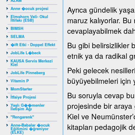
AZAM
Ayrıca gündelik yaşam
Anne �ocuk projesi
Elmshorn Veli- Okul
maruz kalıyorlar. Bu
İttifakı (ESB)
BIMSH
cevaplayabilmek dah
SELMA
Bu gibi belirsizlikler
�ift Etki - Doppel Effekt
JobLife L�beck
etnik ya da radikal g
KAUSA Servis Merkezi
Kiel
Peki gelecek nesille
JobLife Pinneberg
büyüyebilmeleri için 
Vitamin P
MomStarter
Bu soruyla cevap bu
İtfaiye Projesi
projesinde bir araya ge
Yaşlı G��menler
İletişim Ağı
Kiel ve Neumünster’d
"Rengarenk"
kitapları pedagojik de
Anne-Babalar �ocuk
Eğitimini �ğreniyor
(ELKE)