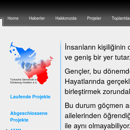
Home
Haberler
Hakkımızda
Projeler
Toplantıla
İnsanların kişiliğin
ve geniş bir yer tutar
Gençler, bu dönemde ç
Hayatlarında gerçekle
birleştirmek zorundal
Laufende Projekte
Bu durum göçmen asıl
Abgeschlossene
ailelerinden öğrendiğ
Projekte
ile aynı olmayabiliyor