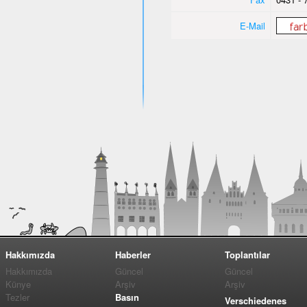
E-Mail
Hakkımızda
Haberler
Toplantılar
Hakkımızda
Güncel
Güncel
Künye
Arşiv
Arşiv
Tezler
Basın
Verschiedenes