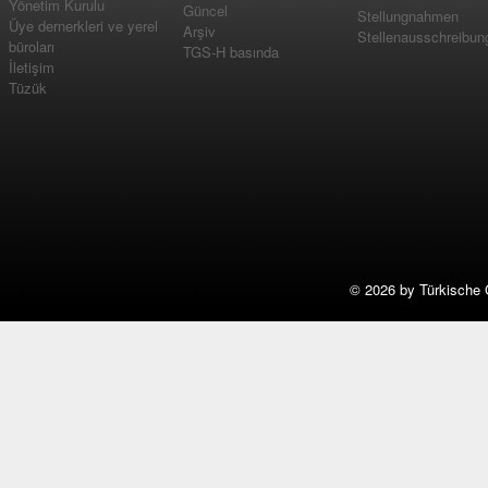
Yönetim Kurulu
Güncel
Stellungnahmen
Üye dernerkleri ve yerel
Arşiv
Stellenausschreibun
büroları
TGS-H basında
İletişim
Tüzük
©
2026 by Türkische 