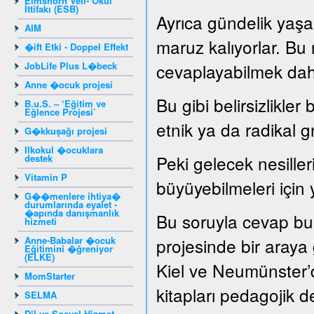
Elmshorn Veli- Okul
İttifakı (ESB)
Ayrıca gündelik yaşam
AIM
maruz kalıyorlar. Bu
�ift Etki - Doppel Effekt
JobLife Plus L�beck
cevaplayabilmek dah
Anne �ocuk projesi
Bu gibi belirsizlikler
B.u.S. – ‘Eğitim ve
Eğlence Projesi’
etnik ya da radikal g
G�kkuşağı projesi
Ilkokul �ocuklara
Peki gelecek nesille
destek
Vitamin P
büyüyebilmeleri için 
G��menlere ihtiya�
durumlarında eyalet -
�apında danışmanlık
Bu soruyla cevap bu
hizmeti
Anne-Babalar �ocuk
projesinde bir araya ge
Eğitimini �ğreniyor
(ELKE)
Kiel ve Neumünster’d
MomStarter
kitapları pedagojik de
SELMA
Dil ve Sosyal Hizmet