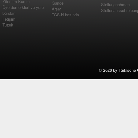
Yönetim Kurulu
Güncel
Stellungnahmen
Üye dernerkleri ve yerel
Arşiv
Stellenausschreibun
büroları
TGS-H basında
İletişim
Tüzük
©
2026 by Türkische 