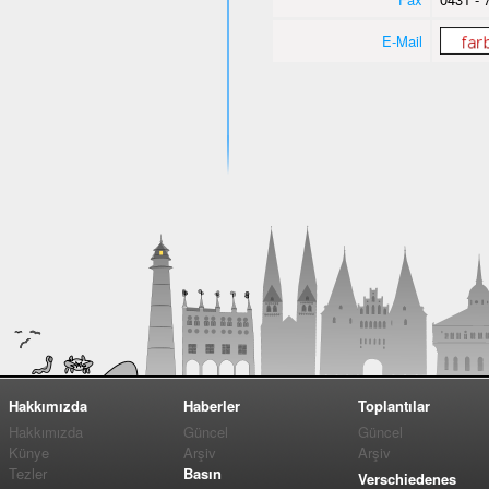
E-Mail
Hakkımızda
Haberler
Toplantılar
Hakkımızda
Güncel
Güncel
Künye
Arşiv
Arşiv
Tezler
Basın
Verschiedenes