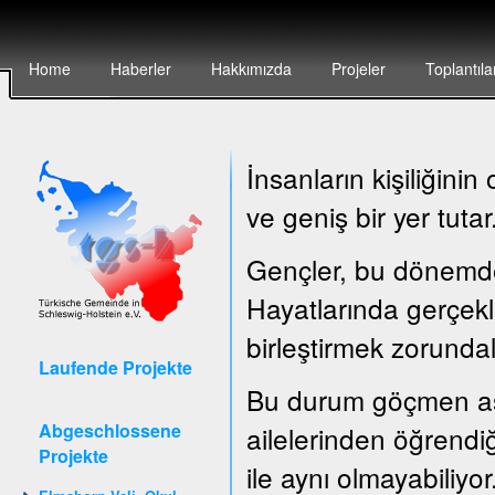
Home
Haberler
Hakkımızda
Projeler
Toplantıla
İnsanların kişiliğin
ve geniş bir yer tutar
Gençler, bu dönemde ç
Hayatlarında gerçekle
birleştirmek zorundal
Laufende Projekte
Bu durum göçmen asıl
Abgeschlossene
ailelerinden öğrendiğ
Projekte
ile aynı olmayabiliyor