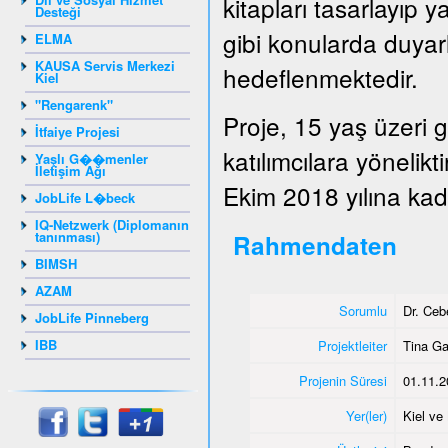
kitapları tasarlayıp y
Desteği
gibi konularda duyarlı
ELMA
KAUSA Servis Merkezi
hedeflenmektedir.
Kiel
"Rengarenk"
Proje, 15 yaş üzeri 
İtfaiye Projesi
katılımcılara yönelik
Yaşlı G��menler
İletişim Ağı
Ekim 2018 yılına kada
JobLife L�beck
IQ-Netzwerk (Diplomanın
tanınması)
Rahmendaten
BIMSH
AZAM
Sorumlu
Dr. Ce
JobLife Pinneberg
IBB
Projektleiter
Tina G
Projenin Süresi
01.11.2
Yer(ler)
Kiel v