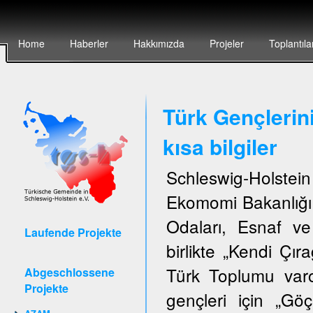
Home
Haberler
Hakkımızda
Projeler
Toplantıla
Türk Gençlerin
kısa bilgiler
Schleswig-Holstei
Ekomomi Bakanlığı,
Odaları, Esnaf ve
Laufende Projekte
birlikte „Kendi Çıra
Türk Toplumu var
Abgeschlossene
Projekte
gençleri için „G