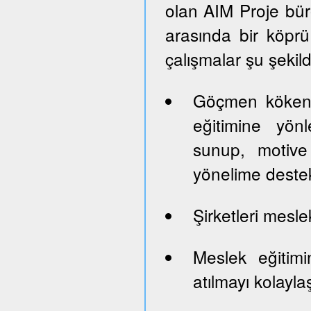
olan AIM Proje büro
arasında bir köprü 
çalışmalar şu şekil
Göçmen kökenl
eğitimine yön
sunup, motive 
yönelime deste
Şirketleri mesle
Meslek eğitim
atılmayı kolayla