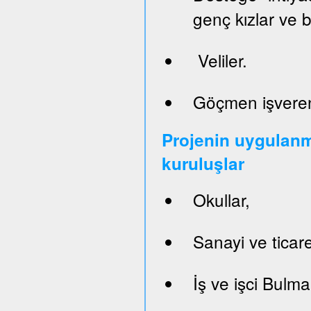
genç kızlar ve 
Veliler.
Göçmen işveren
Projenin uygulanm
kuruluşlar
Okullar,
Sanayi ve ticare
İş ve işci Bulm