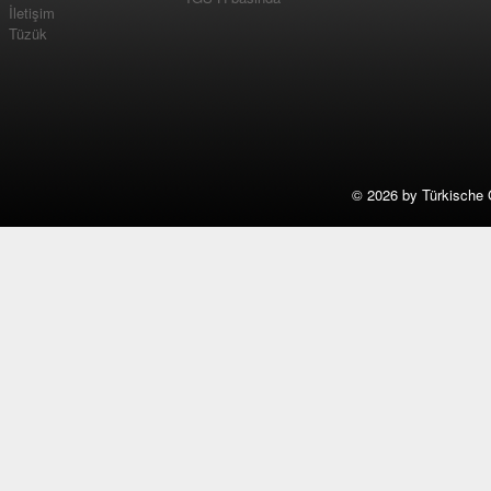
İletişim
Tüzük
©
2026 by Türkische 