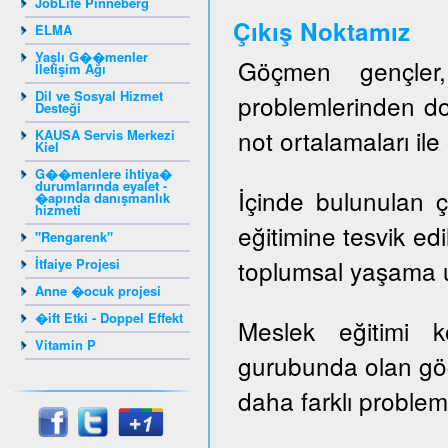
JobLife Pinneberg
Ç
ıkış Noktamız
ELMA
Yaşlı G��menler
Göçmen gençler, 
İletişim Ağı
Dil ve Sosyal Hizmet
problemlerinden do
Desteği
not ortalamaları il
KAUSA Servis Merkezi
Kiel
G��menlere ihtiya�
durumlarında eyalet -
İçinde bulunulan ç
�apında danışmanlık
hizmeti
eğitimine tesvik ed
"Rengarenk"
toplumsal yaşama u
İtfaiye Projesi
Anne �ocuk projesi
�ift Etki - Doppel Effekt
Meslek eğitimi 
Vitamin P
gurubunda olan gö
daha farklı probleml