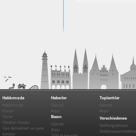
Hakkımızda
Haberler
Toplantılar
Hakkımızda
Güncel
Güncel
Künye
Arşiv
Arşiv
Tezler
Basın
Verschiedenes
Yönetim Kurulu
Güncel
Stellungnahmen
Üye dernerkleri ve yerel
Arşiv
Stellenausschreibun
büroları
TGS-H basında