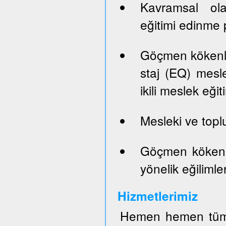
Kavramsal ola
eğitimi edinme p
Göçmen kökenli 
staj (EQ) mesle
ikili meslek eği
Mesleki ve top
Göçmen kökenli
yönelik eğilimler
Hizmetlerimiz
Hemen hemen tüm 