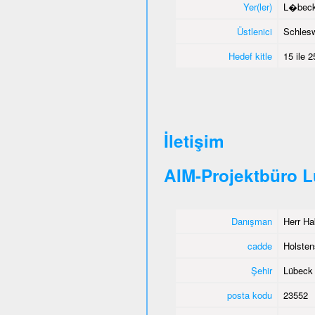
Yer(ler)
L�beck,
Üstlenici
Schlesw
Hedef kitle
15 ile 
İletişim
AIM-Projektbüro 
Danışman
Herr Ha
cadde
Holstens
Şehir
Lübeck
posta kodu
23552