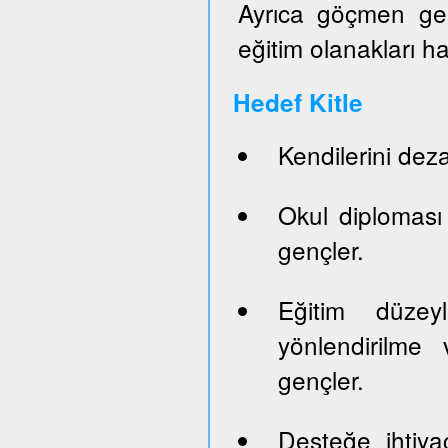
Ayrıca göçmen genç
eğitim olanakları h
Hedef Kitle
Kendilerini dez
Okul diploması
gençler.
Eğitim düze
yönlendirilme 
gençler.
Desteğe ihtiya