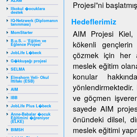
AZAM
Projesi”ni başlatmışt
Ilkokul �ocuklara
destek
Hedeflerimiz
IQ-Netzwerk (Diplomanın
tanınması)
AIM Projesi Kiel
MomStarter
B.u.S. – ‘Eğitim ve
kökenli gençlerin 
Eğlence Projesi’
JobLife L�beck
çözmek için her a
G�kkuşağı projesi
meslek eğitim olan
SELMA
konular hakkında
Elmshorn Veli- Okul
İttifakı (ESB)
yönlendirmektedir.
AIM
ve göçmen işveren
IBB
JobLife Plus L�beck
sayede AIM projes
Anne-Babalar �ocuk
önündeki dilsel, di
Eğitimini �ğreniyor
(ELKE)
meslek eğitimi yapm
BIMSH