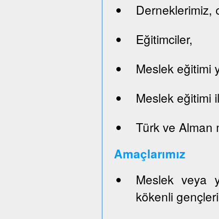
Derneklerimiz, c
Eğitimciler,
Meslek eğitimi y
Meslek eğitimi il
Türk ve Alman 
Ama
ç
lar
ım
ı
z
Meslek veya y
kökenli gençleri