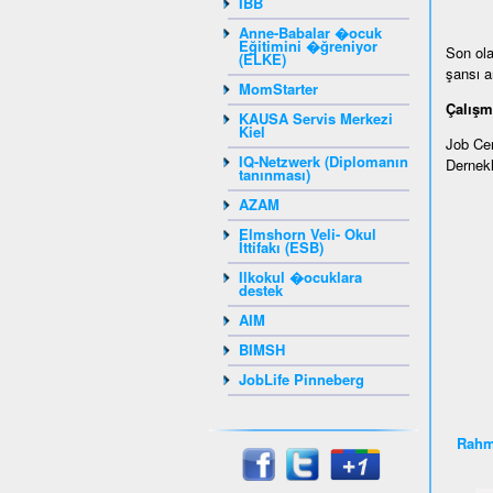
IBB
Anne-Babalar �ocuk
Eğitimini �ğreniyor
Son ola
(ELKE)
şansı ar
MomStarter
Çalışm
KAUSA Servis Merkezi
Kiel
Job Cen
IQ-Netzwerk (Diplomanın
Dernekl
tanınması)
AZAM
Elmshorn Veli- Okul
İttifakı (ESB)
Ilkokul �ocuklara
destek
AIM
BIMSH
JobLife Pinneberg
Rahm