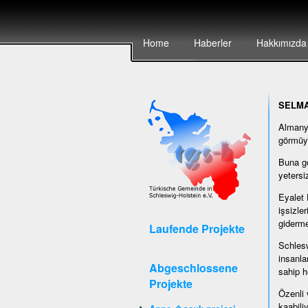
Home
Haberler
Hakkımızda
SELM
Almanya
görmüy
Buna gö
yetersi
Eyalet 
işsizle
giderme
Laufende Projekte
Schlesw
insanla
Abgeschlossene
sahip h
Projekte
Özenli 
kaabili