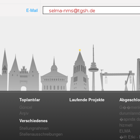
E-Mail
Toplantılar
Laufende Projekte
Abgeschlo
Güncel
G��menler
Arşiv
durumlarınd
�apında da
Verschiedenes
hizmeti
Stellungnahmen
ELMA
Stellenausschreibungen
�ift Etki -