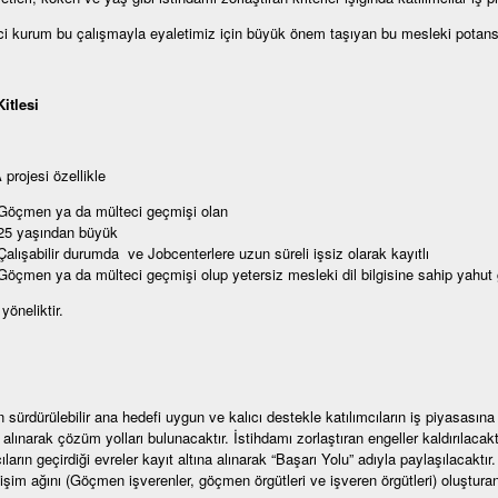
ci kurum bu çalışmayla eyaletimiz için büyük önem taşıyan bu mesleki potansiye
itlesi
rojesi özellikle
Göçmen ya da mülteci geçmişi olan
25 yaşından büyük
Çalışabilir durumda ve Jobcenterlere uzun süreli işsiz olarak kayıtlı
Göçmen ya da mülteci geçmişi olup yetersiz mesleki dil bilgisine sahip yahut
 yöneliktir.
n sürdürülebilir ana hedefi uygun ve kalıcı destekle katılımcıların iş piyasasına
 alınarak çözüm yolları bulunacaktır. İstihdamı zorlaştıran engeller kaldırılac
ıların geçirdiği evreler kayıt altına alınarak “Başarı Yolu” adıyla paylaşılacaktır
tişim ağını (Göçmen işverenler, göçmen örgütleri ve işveren örgütleri) oluşturan g