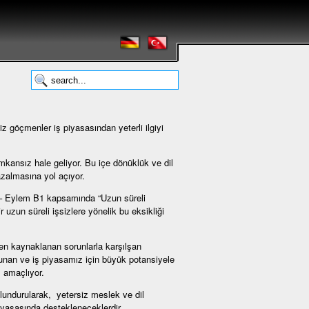
 göçmenler iş piyasasından yeterli ilgiyi
imkansız hale geliyor. Bu içe dönüklük ve dil
azalmasına yol açıyor.
 – Eylem B1 kapsamında “Uzun süreli
 uzun süreli işsizlere yönelik bu eksikliği
en kaynaklanan sorunlarla karşılşan
ulunan ve iş piyasamız için büyük potansiyele
 amaçlıyor.
ulundurularak, yetersiz meslek ve dil
 piyasasında destekleneceklerdir.