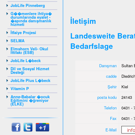
JobLife Pinneberg
G��menlere ihtiya�
durumlarında eyalet -
İletişim
�apında danışmanlık
hizmeti
İtfaiye Projesi
Landesweite Berat
SELMA
Bedarfslage
Elmshorn Veli- Okul
İttifakı (ESB)
JobLife L�beck
Danışman
Sultan 
Dil ve Sosyal Hizmet
Desteği
cadde
Diedrich
JobLife Plus L�beck
Şehir
Kiel
Vitamin P
Anne-Babalar �ocuk
posta kodu
24143
Eğitimini �ğreniyor
(ELKE)
Telefon
0431 - 
Fax
0431 - 
E-Mail