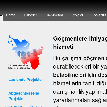
Home
Haberler
Hakkımızda
Projeler
Toplantıla
Göçmenlere ihtiyaç
hizmeti
Bu çalışma göçmenler
durabilecekleri bir 
bulabilmeleri için d
Laufende Projekte
hizmetlerin tanıtıldığ
danışmanlık yapılma
Abgeschlossene
yararlanmaları sağla
Projekte