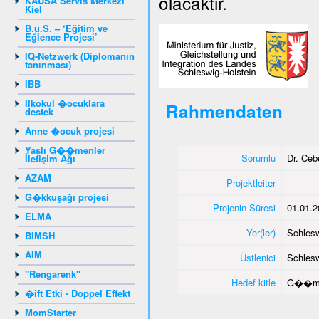
olacaktır.
KAUSA Servis Merkezi
Kiel
B.u.S. – ‘Eğitim ve
Eğlence Projesi’
IQ-Netzwerk (Diplomanın
tanınması)
IBB
Ilkokul �ocuklara
Rahmendaten
destek
Anne �ocuk projesi
Yaşlı G��menler
Sorumlu
Dr. Ce
İletişim Ağı
AZAM
Projektleiter
G�kkuşağı projesi
Projenin Süresi
01.01.2
ELMA
Yer(ler)
Schlesw
BIMSH
AIM
Üstlenici
Schlesw
"Rengarenk"
Hedef kitle
G��me
�ift Etki - Doppel Effekt
MomStarter