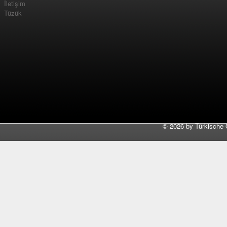
İletişim
Tüzük
©
2026 by Türkische 