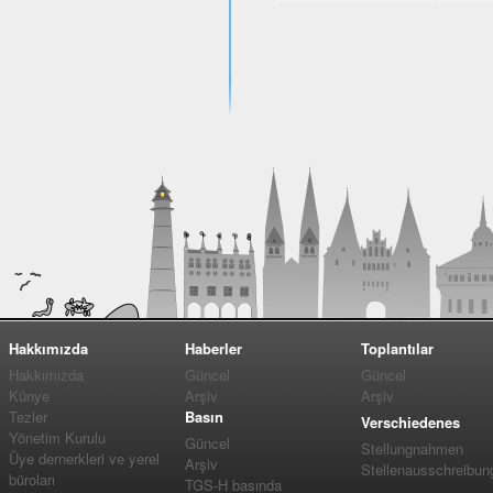
Hakkımızda
Haberler
Toplantılar
Hakkımızda
Güncel
Güncel
Künye
Arşiv
Arşiv
Tezler
Basın
Verschiedenes
Yönetim Kurulu
Güncel
Stellungnahmen
Üye dernerkleri ve yerel
Arşiv
Stellenausschreibun
büroları
TGS-H basında