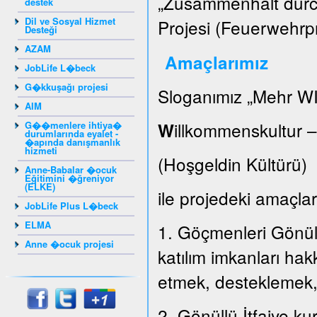
„Zusammenhalt durch
destek
Dil ve Sosyal Hizmet
Projesi (Feuerwehrpr
Desteği
AZAM
Amaçlarımız
JobLife L�beck
G�kkuşağı projesi
Sloganımız „Mehr WI
AIM
illkommenskultur 
G��menlere ihtiya�
W
durumlarında eyalet -
�apında danışmanlık
hizmeti
(Hoşgeldin Kültür
Anne-Babalar �ocuk
Eğitimini �ğreniyor
(ELKE)
ile projedeki amaçları
JobLife Plus L�beck
ELMA
1. Göçmenleri Gönüllü
Anne �ocuk projesi
katılım imkanları hak
etmek, desteklemek
2. Gönüllü İtfaiye k