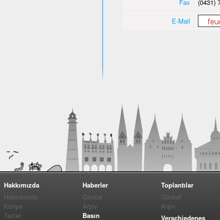
Fax
(0431) 
E-Mail
Hakkımızda
Haberler
Toplantılar
Hakkımızda
Güncel
Güncel
Künye
Arşiv
Arşiv
Tezler
Basın
Verschiedenes