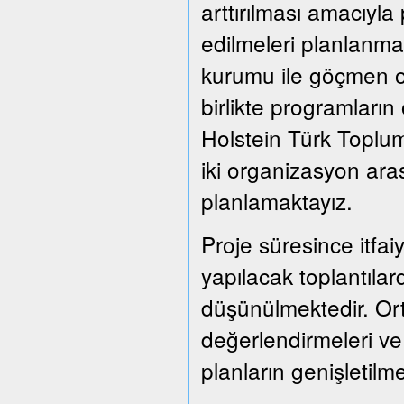
arttırılması amacıyla
edilmeleri planlanmak
kurumu ile göçmen or
birlikte programları
Holstein Türk Toplum
iki organizasyon ara
planlamaktayız.
Proje süresince itfai
yapılacak toplantılard
düşünülmektedir. Or
değerlendirmeleri ve
planların genişletil