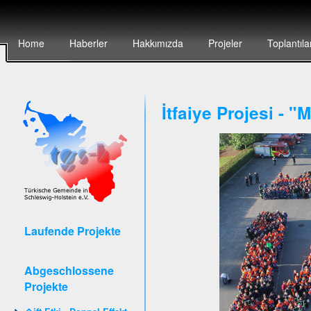
Home
Haberler
Hakkımızda
Projeler
Toplantıla
İtfaiye Projesi - 
Laufende Projekte
Abgeschlossene
Projekte