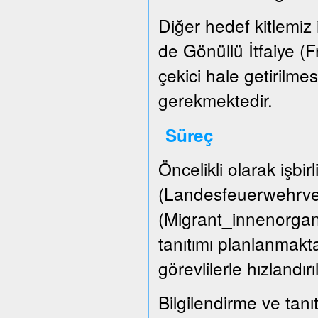
Diğer hedef kitlemiz i
de Gönüllü İtfaiye (
çekici hale getirilme
gerekmektedir.
Süreç
Öncelikli olarak işbir
(Landesfeuerwehrver
(Migrant_innenorgani
tanıtımı planlanmakta
görevlilerle hızlandırı
Bilgilendirme ve tanıt