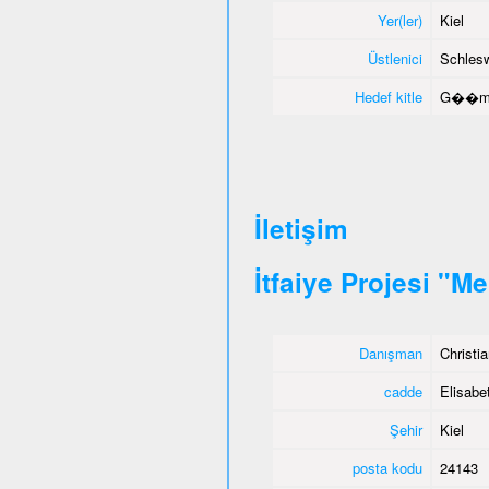
Yer(ler)
Kiel
Üstlenici
Schlesw
Hedef kitle
G��menl
İletişim
İtfaiye Projesi "M
Danışman
Christi
cadde
Elisabet
Şehir
Kiel
posta kodu
24143