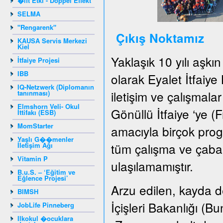
�ift Etki - Doppel Effekt
SELMA
"Rengarenk"
Çıkış Noktamız
KAUSA Servis Merkezi
Kiel
Yaklaşık 10 yılı aşkı
İtfaiye Projesi
IBB
olarak Eyalet İtfaiye
IQ-Netzwerk (Diplomanın
iletişim ve çalışmala
tanınması)
Elmshorn Veli- Okul
Gönüllü İtfaiye ‘ye (F
İttifakı (ESB)
MomStarter
amacıyla birçok pro
Yaşlı G��menler
tüm çalışma ve çabal
İletişim Ağı
Vitamin P
ulaşılamamıştır.
B.u.S. – ‘Eğitim ve
Eğlence Projesi’
Arzu edilen, kayda de
BIMSH
İçişleri Bakanlığı (
JobLife Pinneberg
Ilkokul �ocuklara