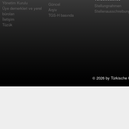
Yönetim Kurulu
Güncel
Stellungnahmen
Üye dernerkleri ve yerel
Arşiv
Stellenausschreibun
büroları
TGS-H basında
İletişim
Tüzük
©
2026 by Türkische 