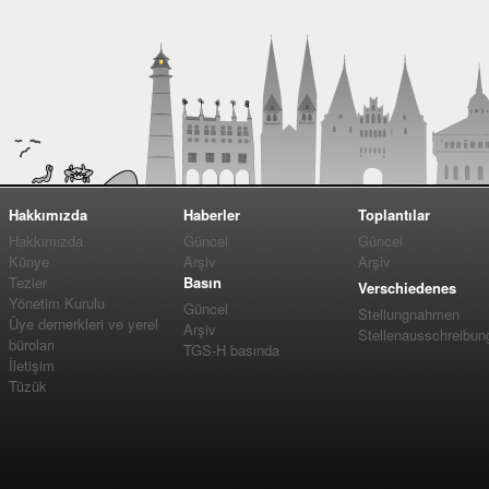
Hakkımızda
Haberler
Toplantılar
Hakkımızda
Güncel
Güncel
Künye
Arşiv
Arşiv
Tezler
Basın
Verschiedenes
Yönetim Kurulu
Güncel
Stellungnahmen
Üye dernerkleri ve yerel
Arşiv
Stellenausschreibun
büroları
TGS-H basında
İletişim
Tüzük