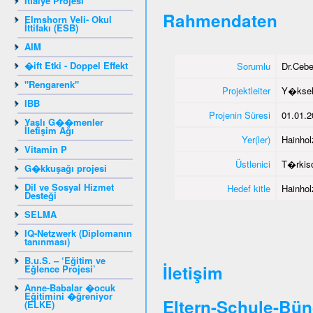
İtfaiye Projesi
Rahmendaten
Elmshorn Veli- Okul
İttifakı (ESB)
AIM
�ift Etki - Doppel Effekt
Sorumlu
Dr.Ceb
"Rengarenk"
Projektleiter
Y�ksel
IBB
Projenin Süresi
01.01.2
Yaşlı G��menler
İletişim Ağı
Yer(ler)
Hainhol
Vitamin P
Üstlenici
T�rkisc
G�kkuşağı projesi
Dil ve Sosyal Hizmet
Hedef kitle
Hainhol
Desteği
SELMA
IQ-Netzwerk (Diplomanın
tanınması)
B.u.S. – ‘Eğitim ve
İletişim
Eğlence Projesi’
Anne-Babalar �ocuk
Eğitimini �ğreniyor
Eltern-Schule-Bün
(ELKE)