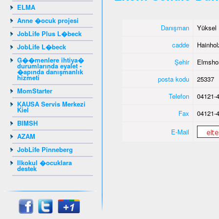
ELMA
Anne �ocuk projesi
Danışman
Yüksel 
JobLife Plus L�beck
cadde
Hainho
JobLife L�beck
G��menlere ihtiya�
Şehir
Elmsho
durumlarında eyalet -
�apında danışmanlık
hizmeti
posta kodu
25337
MomStarter
Telefon
04121-4
KAUSA Servis Merkezi
Kiel
Fax
04121-4
BIMSH
E-Mail
AZAM
JobLife Pinneberg
Ilkokul �ocuklara
destek