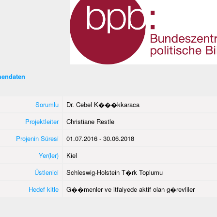
endaten
Sorumlu
Dr. Cebel K���kkaraca
Projektleiter
Christiane Restle
Projenin Süresi
01.07.2016 - 30.06.2018
Yer(ler)
Kiel
Üstlenici
Schleswig-Holstein T�rk Toplumu
Hedef kitle
G��menler ve itfaiyede aktif olan g�revliler