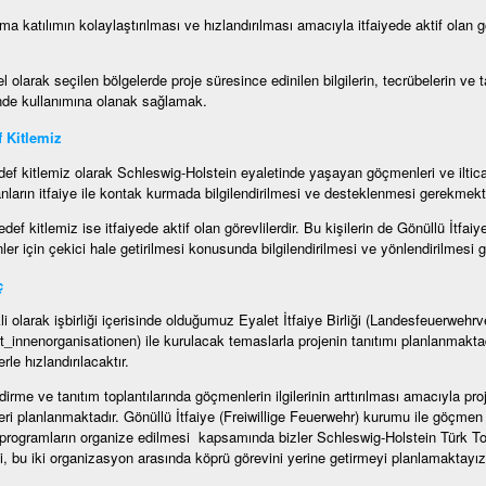
ma katılımın kolaylaştırılması ve hızlandırılması amacıyla itfaiyede aktif olan g
l olarak seçilen bölgelerde proje süresince edinilen bilgilerin, tecrübelerin ve
nde kullanımına olanak sağlamak.
 Kitlemiz
ef kitlemiz olarak Schleswig-Holstein eyaletinde yaşayan göçmenleri ve iltic
nların itfaiye ile kontak kurmada bilgilendirilmesi ve desteklenmesi gerekmekt
edef kitlemiz ise itfaiyede aktif olan görevlilerdir. Bu kişilerin de Gönüllü İtfa
er için çekici hale getirilmesi konusunda bilgilendirilmesi ve yönlendirilmesi 
ç
li olarak işbirliği içerisinde olduğumuz Eyalet İtfaiye Birliği (Landesfeuerweh
t_innenorganisationen) ile kurulacak temaslarla projenin tanıtımı planlanmaktad
erle hızlandırılacaktır.
ndirme ve tanıtım toplantılarında göçmenlerin ilgilerinin arttırılması amacıyla pro
eri planlanmaktadır. Gönüllü İtfaiye (Freiwillige Feuerwehr) kurumu ile göçmen 
e programların organize edilmesi kapsamında bizler Schleswig-Holstein Türk T
, bu iki organizasyon arasında köprü görevini yerine getirmeyi planlamaktayız