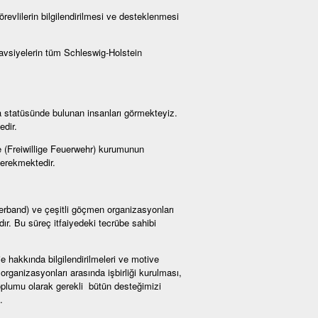
örevlilerin bilgilendirilmesi ve desteklenmesi
 tavsiyelerin tüm Schleswig-Holstein
a statüsünde bulunan insanları görmekteyiz.
edir.
iye (Freiwillige Feuerwehr) kurumunun
gerekmektedir.
rverband) ve çeşitli göçmen organizasyonları
ır. Bu süreç itfaiyedeki tecrübe sahibi
je hakkında bilgilendirilmeleri ve motive
organizasyonları arasında işbirliği kurulması,
oplumu olarak gerekli bütün desteğimizi
.