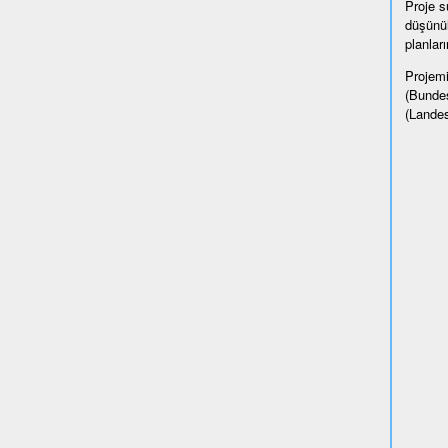
Proje sü
düşünül
planlar
Projemi
(Bundes
(Landes