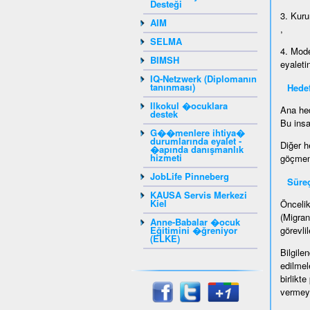
Desteği
3. Kuru
AIM
,
SELMA
4. Mode
BIMSH
eyaleti
IQ-Netzwerk (Diplomanın
tanınması)
Hedef
Ilkokul �ocuklara
Ana hed
destek
Bu insa
G��menlere ihtiya�
durumlarında eyalet -
Diğer h
�apında danışmanlık
hizmeti
göçmenl
JobLife Pinneberg
Süre
KAUSA Servis Merkezi
Kiel
Öncelik
(Migran
Anne-Babalar �ocuk
Eğitimini �ğreniyor
görevlil
(ELKE)
Bilgile
edilmel
birlikt
vermeyi