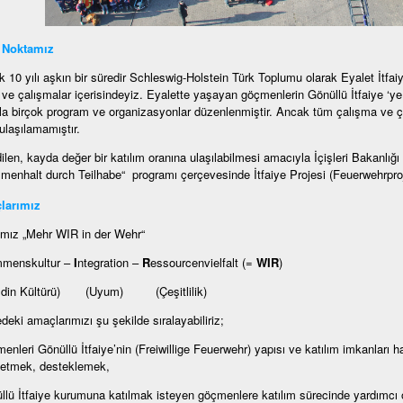
 Noktamız
k 10 yılı aşkın bir süredir Schleswig-Holstein Türk Toplumu olarak Eyalet İtfaiy
m ve çalışmalar içerisindeyiz. Eyalette yaşayan göçmenlerin Gönüllü İtfaiye ‘ye 
a birçok program ve organizasyonlar düzenlenmiştir. Ancak tüm çalışma ve ç
ulaşılamamıştır.
ilen, kayda değer bir katılım oranına ulaşılabilmesi amacıyla İçişleri Bakanlı
enhalt durch Teilhabe“ programı çerçevesinde İtfaiye Projesi (Feuerwehrproje
larımız
mız „Mehr WIR in der Wehr“
mmenskultur –
I
ntegration –
R
essourcenvielfalt (=
WIR
)
ldin Kültürü) (Uyum) (Çeşitlilik)
edeki amaçlarımızı şu şekilde sıralayabiliriz;
enleri Gönüllü İtfaiye’nin (Freiwillige Feuerwehr) yapısı ve katılım imkanları ha
 etmek, desteklemek,
llü İtfaiye kurumuna katılmak isteyen göçmenlere katılım sürecinde yardımcı