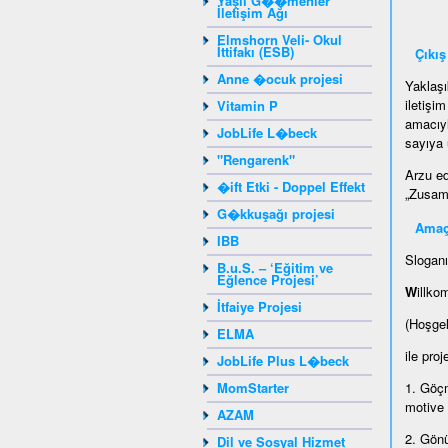
Yaşlı G��menler
İletişim Ağı
Elmshorn Veli- Okul
İttifakı (ESB)
Çıkış
Anne �ocuk projesi
Yaklaşı
iletişi
Vitamin P
amacıyl
JobLife L�beck
sayıya 
"Rengarenk"
Arzu ed
�ift Etki - Doppel Effekt
„Zusamm
G�kkuşağı projesi
Amaç
IBB
Sloganı
B.u.S. – ‘Eğitim ve
Eğlence Projesi’
W
illko
İtfaiye Projesi
(Hoşge
ELMA
ile proj
JobLife Plus L�beck
MomStarter
1. Göçm
motive
AZAM
2. Gönü
Dil ve Sosyal Hizmet