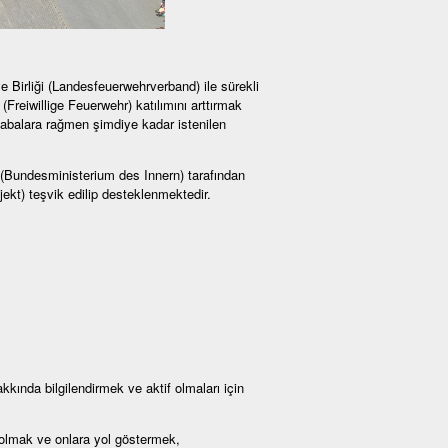
e Birliği (Landesfeuerwehrverband) ile sürekli
(Freiwillige Feuerwehr) katılımını arttırmak
abalara rağmen şimdiye kadar istenilen
ğı (Bundesministerium des Innern) tarafından
kt) teşvik edilip desteklenmektedir.
kkında bilgilendirmek ve aktif olmaları için
 olmak ve onlara yol göstermek,