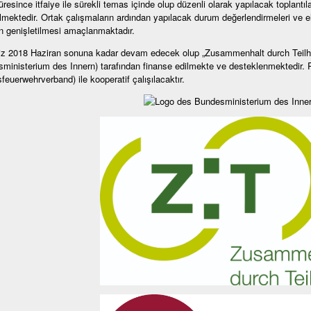
resince itfaiye ile sürekli temas içinde olup düzenli olarak yapılacak toplantılar
mektedir. Ortak çalışmaların ardından yapılacak durum değerlendirmeleri ve el
ın genişletilmesi amaçlanmaktadır.
z 2018 Haziran sonuna kadar devam edecek olup „Zusammenhalt durch Teilhab
ministerium des Innern) tarafından finanse edilmekte ve desteklenmektedir. Pro
feuerwehrverband) ile kooperatif çalışılacaktır.