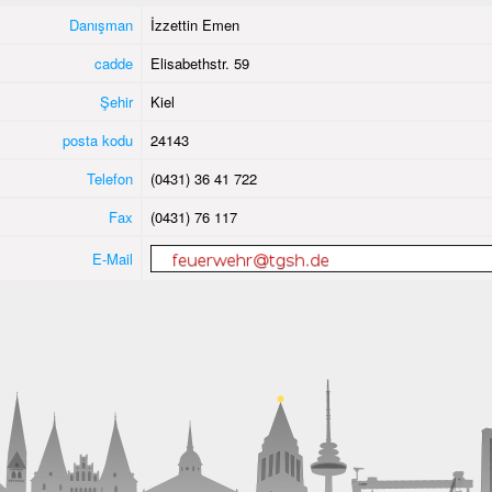
Danışman
İzzettin Emen
cadde
Elisabethstr. 59
Şehir
Kiel
posta kodu
24143
Telefon
(0431) 36 41 722
Fax
(0431) 76 117
E-Mail