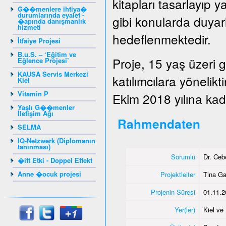
kitapları tasarlayıp y
G��menlere ihtiya�
durumlarında eyalet -
gibi konularda duyarlı
�apında danışmanlık
hizmeti
hedeflenmektedir.
İtfaiye Projesi
B.u.S. – ‘Eğitim ve
Proje, 15 yaş üzeri 
Eğlence Projesi’
KAUSA Servis Merkezi
katılımcılara yönelik
Kiel
Vitamin P
Ekim 2018 yılına kada
Yaşlı G��menler
İletişim Ağı
Rahmendaten
SELMA
IQ-Netzwerk (Diplomanın
tanınması)
Sorumlu
Dr. Ce
�ift Etki - Doppel Effekt
Anne �ocuk projesi
Projektleiter
Tina G
Projenin Süresi
01.11.2
Yer(ler)
Kiel v