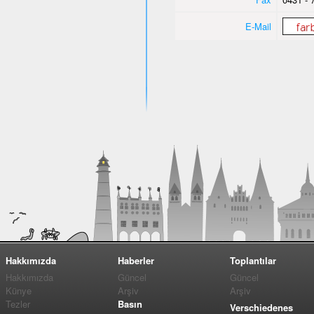
E-Mail
Hakkımızda
Haberler
Toplantılar
Hakkımızda
Güncel
Güncel
Künye
Arşiv
Arşiv
Tezler
Basın
Verschiedenes