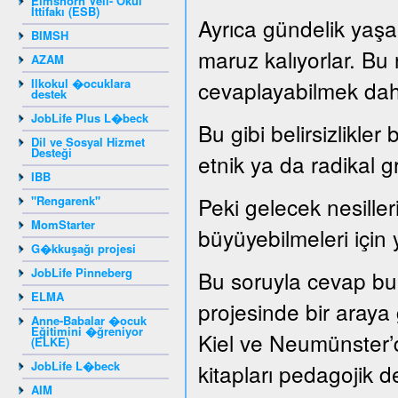
Elmshorn Veli- Okul
İttifakı (ESB)
Ayrıca gündelik yaşam
BIMSH
maruz kalıyorlar. Bu
AZAM
Ilkokul �ocuklara
cevaplayabilmek dah
destek
JobLife Plus L�beck
Bu gibi belirsizlikler
Dil ve Sosyal Hizmet
Desteği
etnik ya da radikal g
IBB
Peki gelecek nesille
"Rengarenk"
MomStarter
büyüyebilmeleri için 
G�kkuşağı projesi
JobLife Pinneberg
Bu soruyla cevap bu
ELMA
projesinde bir araya ge
Anne-Babalar �ocuk
Eğitimini �ğreniyor
Kiel ve Neumünster’d
(ELKE)
JobLife L�beck
kitapları pedagojik de
AIM