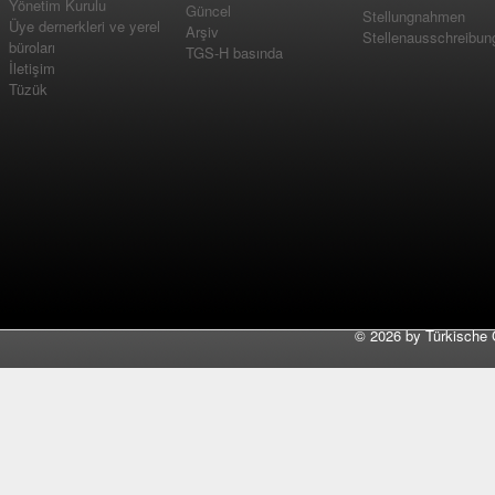
Yönetim Kurulu
Güncel
Stellungnahmen
Üye dernerkleri ve yerel
Arşiv
Stellenausschreibun
büroları
TGS-H basında
İletişim
Tüzük
©
2026 by Türkische 