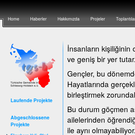
Home
Haberler
Hakkımızda
Projeler
Toplantıla
İnsanların kişiliğin
ve geniş bir yer tutar
Gençler, bu dönemde ç
Hayatlarında gerçekle
birleştirmek zorundal
Laufende Projekte
Bu durum göçmen asıl
Abgeschlossene
ailelerinden öğrendiğ
Projekte
ile aynı olmayabiliyor