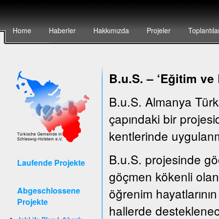
Home
Haberler
Hakkımızda
Projeler
Toplantıla
B.u.S. – ‘E
ğitim ve
B.u.S. Almanya Türk
çapındaki bir projesid
kentlerinde uygulanm
B.u.S. projesinde göç
Laufende Projekte
göçmen kökenli olan 
Abgeschlossene
öğrenim hayatlarının 
Projekte
hallerde desteklenec