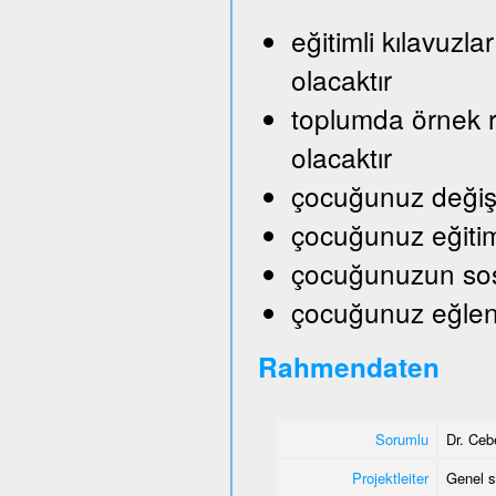
eğitimli kılavuzl
olacaktır
toplumda örnek ro
olacaktır
çocuğunuz değişik
çocuğunuz eğitim
çocuğunuzun sosy
çocuğunuz eğlene
Rahmendaten
Sorumlu
Dr. Ceb
Projektleiter
Genel s