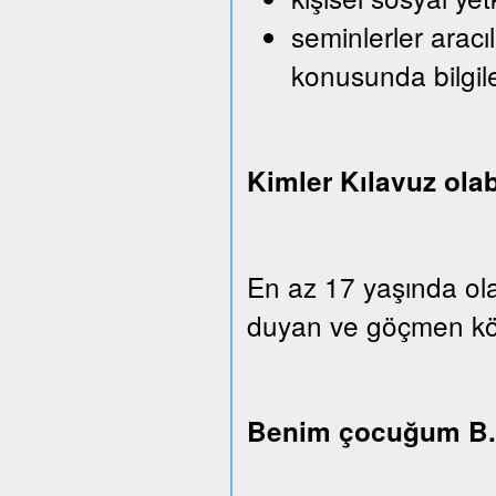
seminlerler aracı
konusunda bilgi
Kimler Kılavuz olab
En az 17 yaşında ola
duyan ve göçmen köken
Benim çocuğum B.u.