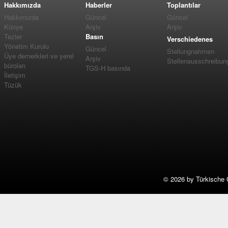
Hakkımızda
Haberler
Toplantılar
Hakkımızda
Güncel
Güncel
Künye
Arşiv
Arşiv
Tezler
Basın
Verschiedenes
Yönetim Kurulu
Güncel
Stellungnahmen
Üye dernerkleri ve yerel
Arşiv
Stellenausschreibun
büroları
TGS-H basında
İletişim
Tüzük
©
2026 by Türkische 