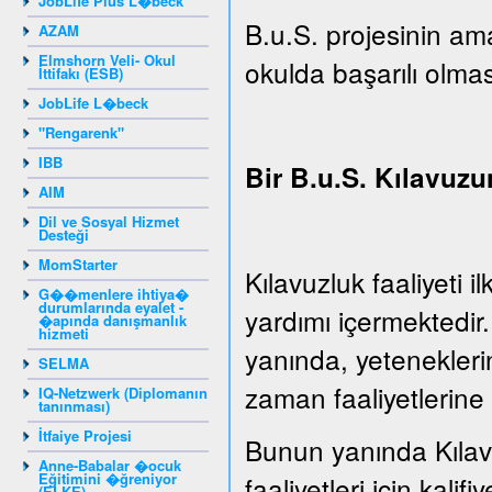
JobLife Plus L�beck
B.u.S. projesinin ama
AZAM
Elmshorn Veli- Okul
okulda başarılı olmas
İttifakı (ESB)
JobLife L�beck
"Rengarenk"
IBB
Bir B.u.S. Kılavuzu
AIM
Dil ve Sosyal Hizmet
Desteği
MomStarter
Kılavuzluk faaliyeti 
G��menlere ihtiya�
durumlarında eyalet -
yardımı içermektedir
�apında danışmanlık
hizmeti
yanında, yeteneklerin
SELMA
zaman faaliyetlerine 
IQ-Netzwerk (Diplomanın
tanınması)
İtfaiye Projesi
Bunun yanında Kılavu
Anne-Babalar �ocuk
Eğitimini �ğreniyor
faaliyetleri için kalifiy
(ELKE)