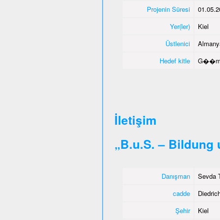
Projenin Süresi
01.05.2
Yer(ler)
Kiel
Üstlenici
Almany
Hedef kitle
G��men
İletişim
„B.u.S. – Bildung
Danışman
Sevda T
cadde
Diedrich
Şehir
Kiel