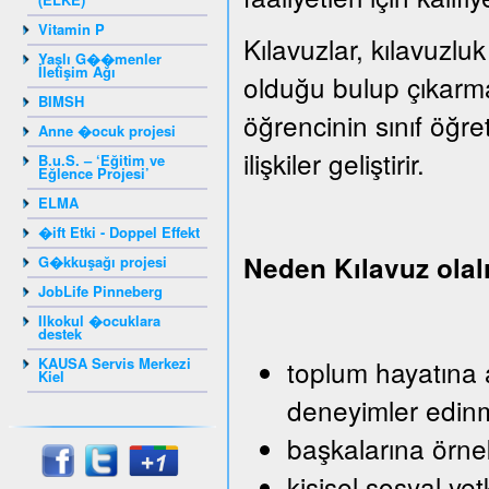
Vitamin P
Kılavuzlar, kılavuzluk
Yaşlı G��menler
İletişim Ağı
olduğu bulup çıkarm
BIMSH
öğrencinin sınıf öğr
Anne �ocuk projesi
ilişkiler geliştirir.
B.u.S. – ‘Eğitim ve
Eğlence Projesi’
ELMA
�ift Etki - Doppel Effekt
Neden Kılavuz ola
G�kkuşağı projesi
JobLife Pinneberg
Ilkokul �ocuklara
destek
KAUSA Servis Merkezi
toplum hayatına a
Kiel
deneyimler edin
başkalarına örn
kişisel sosyal yet