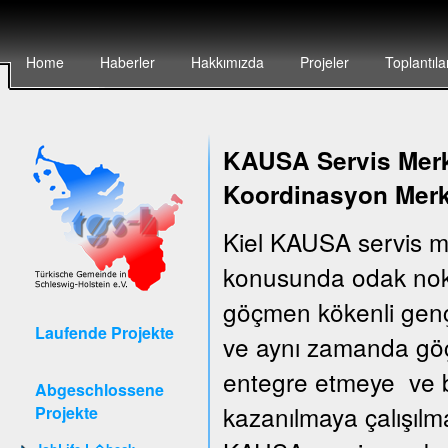
Home
Haberler
Hakkımızda
Projeler
Toplantıla
KAUSA Servis Merke
Koordinasyon Merk
Kiel KAUSA servis m
konusunda odak nokt
göçmen kökenli gençler
Laufende Projekte
ve aynı zamanda göçm
entegre etmeye ve bu
Abgeschlossene
kazanılmaya çalışılm
Projekte