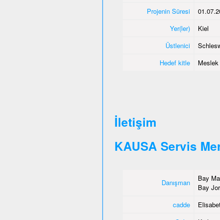
Projenin Süresi
01.07.2
Yer(ler)
Kiel
Üstlenici
Schlesw
Hedef kitle
Meslek e
İletişim
KAUSA Servis Mer
Bay Mah
Danışman
Bay Jor
cadde
Elisabet