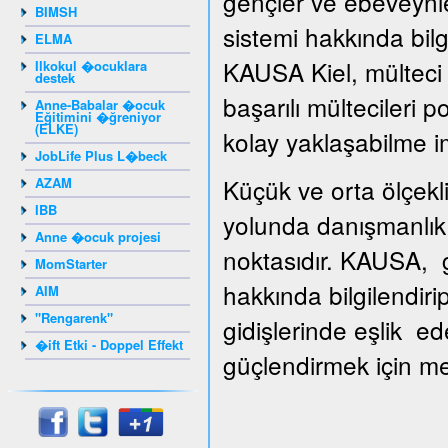
gençler ve ebeveynle
BIMSH
sistemi hakkında bilg
ELMA
KAUSA Kiel, mülteci g
Ilkokul �ocuklara
destek
başarılı mültecileri 
Anne-Babalar �ocuk
Eğitimini �ğreniyor
(ELKE)
kolay yaklaşabilme i
JobLife Plus L�beck
Küçük ve orta ölçekli
AZAM
IBB
yolunda danışmanlık 
Anne �ocuk projesi
noktasıdır. KAUSA, gi
MomStarter
hakkında bilgilendiri
AIM
"Rengarenk"
gidişlerinde eşlik ed
�ift Etki - Doppel Effekt
güçlendirmek için mesl