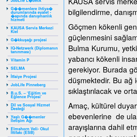
KAUSA servis merkezi
JobLife L�beck
G��menlere ihtiya�
bilgilendirme, danışm
durumlarında eyalet -
�apında danışmanlık
hizmeti
Göçmen kökenli genç
KAUSA Servis Merkezi
Kiel
güçlenmesini sağlama
G�kkuşağı projesi
Bulma Kurumu, yetkil
IQ-Netzwerk (Diplomanın
tanınması)
yabancı kökenli insan
Vitamin P
gerekiyor. Burada gö
SELMA
İtfaiye Projesi
düşmektedir. Bu ağ iç
JobLife Pinneberg
sıklaştırılacak ve ortak
B.u.S. – ‘Eğitim ve
Eğlence Projesi’
Amaç, kültürel duyar
Dil ve Sosyal Hizmet
Desteği
ebevenlerine de ula
Yaşlı G��menler
İletişim Ağı
arayışlarına dahil e
Elmshorn Veli- Okul
İttifakı (ESB)