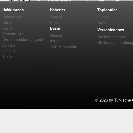
Hakkımızda
Haberler
Toplantılar
Hakkımızda
Güncel
Güncel
Künye
Arşiv
Arşiv
Tezler
Basın
Verschiedenes
Yönetim Kurulu
Güncel
Stellungnahmen
Üye dernerkleri ve yerel
Arşiv
Stellenausschreibun
büroları
TGS-H basında
İletişim
Tüzük
©
2026 by Türkische 