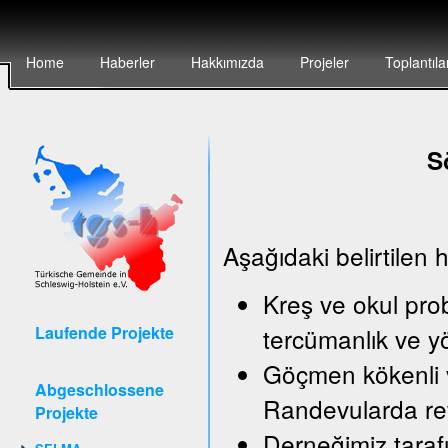
Home
Haberler
Hakkımızda
Projeler
Toplantıla
S
Aşağıdaki belirtilen 
Kreş ve okul pro
Laufende Projekte
tercümanlık ve y
Göçmen kökenli v
Abgeschlossene
Randevularda ref
Projekte
Derneğimiz taraf