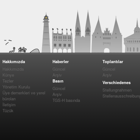
Hakkımızda
Haberler
Toplantılar
Hakkımızda
Güncel
Güncel
Künye
Arşiv
Arşiv
Tezler
Basın
Verschiedenes
Yönetim Kurulu
Güncel
Stellungnahmen
Üye dernerkleri ve yerel
Arşiv
Stellenausschreibun
büroları
TGS-H basında
İletişim
Tüzük