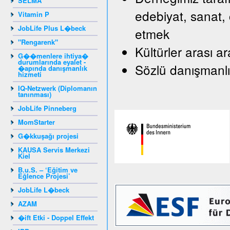
SELMA
edebiyat, sanat, 
Vitamin P
JobLife Plus L�beck
etmek
"Rengarenk"
Kültürler arası a
G��menlere ihtiya�
durumlarında eyalet -
Sözlü danışmanlı
�apında danışmanlık
hizmeti
IQ-Netzwerk (Diplomanın
tanınması)
JobLife Pinneberg
MomStarter
G�kkuşağı projesi
KAUSA Servis Merkezi
Kiel
B.u.S. – ‘Eğitim ve
Eğlence Projesi’
JobLife L�beck
AZAM
�ift Etki - Doppel Effekt