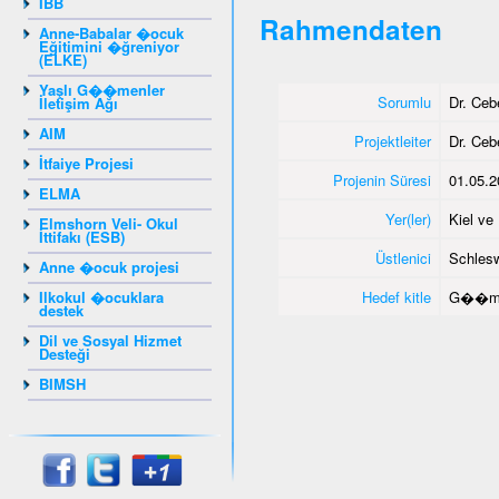
IBB
Rahmendaten
Anne-Babalar �ocuk
Eğitimini �ğreniyor
(ELKE)
Yaşlı G��menler
Sorumlu
Dr. Ce
İletişim Ağı
AIM
Projektleiter
Dr. Ce
İtfaiye Projesi
Projenin Süresi
01.05.2
ELMA
Yer(ler)
Kiel v
Elmshorn Veli- Okul
İttifakı (ESB)
Üstlenici
Schlesw
Anne �ocuk projesi
Ilkokul �ocuklara
Hedef kitle
G��me
destek
Dil ve Sosyal Hizmet
Desteği
BIMSH