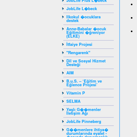
JobLife Plus L�beck
JobLife L�beck
Ilkokul �ocuklara
destek
Anne-Babalar �ocuk
Eğitimini �ğreniyor
(ELKE)
İtfaiye Projesi
"Rengarenk"
Dil ve Sosyal Hizmet
Desteği
AIM
B.u.S. – ‘Eğitim ve
Eğlence Projesi’
Vitamin P
SELMA
Yaşlı G��menler
İletişim Ağı
JobLife Pinneberg
G��menlere ihtiya�
durumlarında eyalet -
�apında danışmanlık