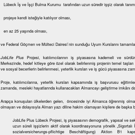
Lübeck İş ve İşçi Bulma Kurumu tarafından uzun süredir işşiz olarak tanı
projeye kendi isteğiyle katılıyor olması,
en az 25 yaşında olması,
ve Federal Göçmen ve Mülteci Dairesi`nin sunduğu Uyum Kurslarını tamaml
JobLife Plus
Projesi, katılımcılarının iş piyasasına kademeli ve sürdürü
Merkezinde, hedef kitleye göre özel olarak belirlenmiş projenin temel taşları
ve sosyal becerilerin belirlenmesi, yeterlik kursları ve iş gücü piyasasına z
Proje, katılımcılarına, yeterlik kursları kapsamında iş başvurusu eğitimler
zamanda, mesleki hayatlarında kullanacakları Almancayı geliştirme imkânı d
Arapça konuşulan ülkelerden gelen, öncesinde iyi Almanca öğrenmiş olması
olmayan ve dolayısıyla Alman yazı diline hakim olamayan kişilere de başka bi
JobLife Plus Lübeck Projesi, iş piyasasının demografik, yapısal ve se
uzun süreli işşizlerin aktif olarak koordinasyonuna yönelik „Sigortalı
sozialversicherungs-pflichtige Beschäftigung) Aktion B1 ka