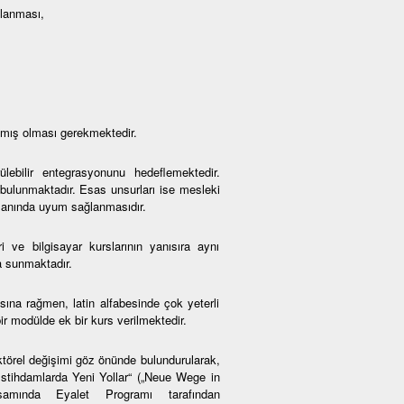
mlanması,
amış olması gerekmektedir.
lebilir entegrasyonunu hedeflemektedir.
 bulunmaktadır. Esas unsurları ise mesleki
amanında uyum sağlanmasıdır.
i ve bilgisayar kurslarının yanısıra aynı
a sunmaktadır.
na rağmen, latin alfabesinde çok yeterli
r modülde ek bir kurs verilmektedir.
ktörel değişimi göz önünde bulundurularak,
 İstihdamlarda Yeni Yollar“ („Neue Wege in
psamında Eyalet Programı tarafından