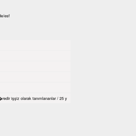
de/esf
dir işşiz olarak tanımlananlar / 25 y