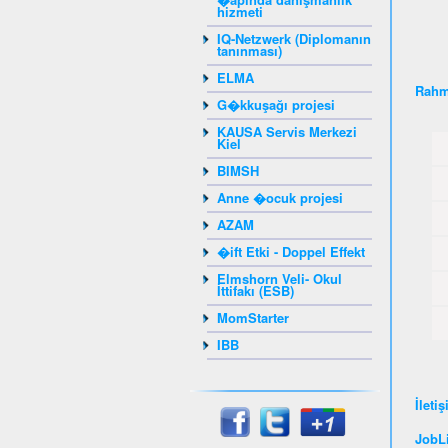
hizmeti
IQ-Netzwerk (Diplomanın
tanınması)
ELMA
Rahm
G�kkuşağı projesi
KAUSA Servis Merkezi
Kiel
BIMSH
Anne �ocuk projesi
AZAM
�ift Etki - Doppel Effekt
Elmshorn Veli- Okul
İttifakı (ESB)
MomStarter
IBB
İleti
JobLi