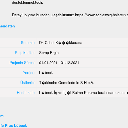
desteklenmektedir.
Detaylı bilgiye buradan ulaşabilirsiniz:
https://www.schleswig-holstein.
endaten
Sorumlu
Dr. Cebel K���kkaraca
Projektleiter
Serap Ergin
Projenin Süresi
01.01.2021 - 31.12.2021
Yer(ler)
L�beck
Üstlenici
T�rkische Gemeinde in S-H e.V.
Hedef kitle
L�beck İş ve İş�i Bulma Kurumu tarafından uzun s�re
şim
fe Plus Lübeck