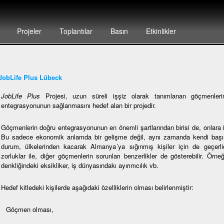
Projeler
Toplantılar
Basın
Etkinlikler
JobLife Plus Lübeck
JobLife Plus
Projesi, uzun süreli işşiz olarak tanımlanan göçmenlerin,
entegrasyonunun saĝlanmasını hedef alan bir projedir.
Göçmenlerin doğru entegrasyonunun en önemli şartlarından birisi de, onlara i
Bu sadece ekonomik anlamda bir gelişme değil, aynı zamanda kendi başına
durum, ülkelerinden kacarak Almanya´ya sığınmış kişiler için de geçerlidi
zorluklar ile, diĝer göçmenlerin sorunları benzerlikler de gösterebilir. Örne
denkliğindeki eksikliker, iş dünyasındakı ayırımcılık vb.
Hedef kitledeki kişilerde aşağıdaki özelliklerin olması belirlenmiştir:
Göçmen olması,