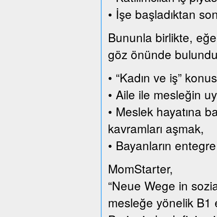
• İşe başladıktan son
Bununla birlikte, eğer
göz önünde bulundurar
• “Kadın ve iş” konus
• Aile ile mesleğin
• Meslek hayatına ba
kavramları aşmak,
• Bayanların entegre
MomStarter,
“Neue Wege in sozial
mesleğe yönelik B1 e