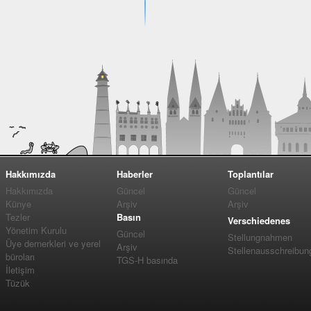
Hakkımızda
Haberler
Toplantılar
Hakkımızda
Güncel
Güncel
Künye
Arşiv
Arşiv
Tezler
Basın
Verschiedenes
Yönetim Kurulu
Güncel
Stellungnahmen
Üye dernerkleri ve yerel
Arşiv
Stellenausschreibun
büroları
TGS-H basında
İletişim
Tüzük