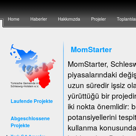
Home
Haberler
Hakkımızda
Projeler
Toplantıla
MomStarter
MomStarter, Schlesw
piyasalarındaki deği
uzun süredir işsiz o
yürüttüğü bir projedi
Laufende Projekte
iki nokta önemlidir: b
potansiyellerini tespi
Abgeschlossene
Projekte
kullanma konusunda 