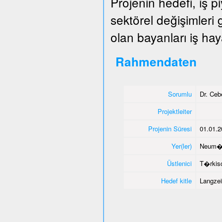
Projenin hedefi, iş 
sektörel değişimleri
olan bayanları iş hay
Rahmendaten
Sorumlu
Dr. Ce
Projektleiter
Projenin Süresi
01.01.2
Yer(ler)
Neum�
Üstlenici
T�rkisc
Hedef kitle
Langzei