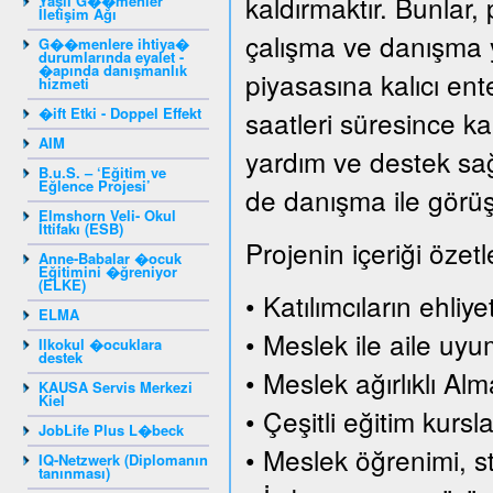
kaldırmaktır. Bunlar, 
Yaşlı G��menler
İletişim Ağı
çalışma ve danışma y
G��menlere ihtiya�
durumlarında eyalet -
�apında danışmanlık
piyasasına kalıcı en
hizmeti
�ift Etki - Doppel Effekt
saatleri süresince ka
AIM
yardım ve destek sağl
B.u.S. – ‘Eğitim ve
Eğlence Projesi’
de danışma ile görüşm
Elmshorn Veli- Okul
İttifakı (ESB)
Projenin içeriği özetl
Anne-Babalar �ocuk
Eğitimini �ğreniyor
(ELKE)
• Katılımcıların ehliy
ELMA
• Meslek ile aile uy
Ilkokul �ocuklara
destek
• Meslek ağırlıklı Al
KAUSA Servis Merkezi
Kiel
• Çeşitli eğitim kursla
JobLife Plus L�beck
• Meslek öğrenimi, s
IQ-Netzwerk (Diplomanın
tanınması)