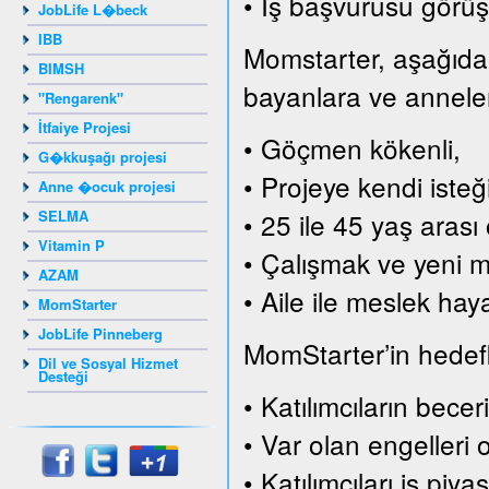
• İş başvurusu görüş
JobLife L�beck
IBB
Momstarter, aşağıda s
BIMSH
bayanlara ve annelere
"Rengarenk"
İtfaiye Projesi
• Göçmen kökenli,
G�kkuşağı projesi
• Projeye kendi isteği
Anne �ocuk projesi
SELMA
• 25 ile 45 yaş arası 
Vitamin P
• Çalışmak ve yeni me
AZAM
• Aile ile meslek hay
MomStarter
JobLife Pinneberg
MomStarter’in hedefle
Dil ve Sosyal Hizmet
Desteği
• Katılımcıların becer
• Var olan engelleri 
• Katılımcıları iş pi