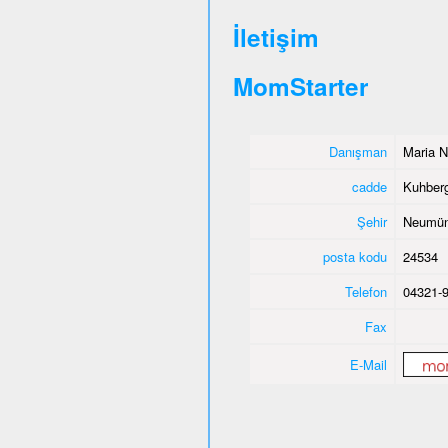
İletişim
MomStarter
Danışman
Maria N
cadde
Kuhber
Şehir
Neumün
posta kodu
24534
Telefon
04321-
Fax
E-Mail