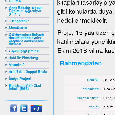
kitapları tasarlayıp y
SELMA
Anne-Babalar �ocuk
gibi konularda duyarlı
Eğitimini �ğreniyor
(ELKE)
hedeflenmektedir.
"Rengarenk"
MomStarter
Proje, 15 yaş üzeri 
G��menlere ihtiya�
durumlarında eyalet -
katılımcılara yönelik
�apında danışmanlık
hizmeti
Ekim 2018 yılına kada
G�kkuşağı projesi
JobLife Pinneberg
Rahmendaten
Vitamin P
�ift Etki - Doppel Effekt
İtfaiye Projesi
Sorumlu
Dr. Ce
Elmshorn Veli- Okul
İttifakı (ESB)
Projektleiter
Tina G
Projenin Süresi
01.11.2
Yer(ler)
Kiel v