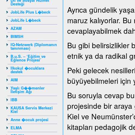
Dil ve Sosyal Hizmet
Desteği
Ayrıca gündelik yaşam
JobLife Plus L�beck
maruz kalıyorlar. Bu
JobLife L�beck
AZAM
cevaplayabilmek dah
BIMSH
Bu gibi belirsizlikler
IQ-Netzwerk (Diplomanın
tanınması)
etnik ya da radikal g
B.u.S. – ‘Eğitim ve
Eğlence Projesi’
Peki gelecek nesille
Ilkokul �ocuklara
destek
büyüyebilmeleri için 
AIM
Yaşlı G��menler
İletişim Ağı
Bu soruyla cevap bu
IBB
projesinde bir araya ge
KAUSA Servis Merkezi
Kiel
Kiel ve Neumünster’d
Anne �ocuk projesi
kitapları pedagojik de
ELMA