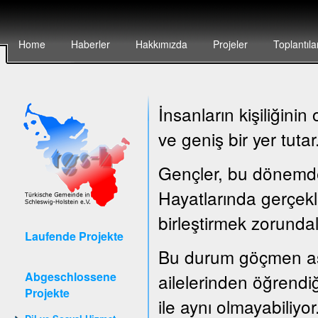
Home
Haberler
Hakkımızda
Projeler
Toplantıla
İnsanların kişiliğin
ve geniş bir yer tutar
Gençler, bu dönemde ç
Hayatlarında gerçekle
birleştirmek zorundal
Laufende Projekte
Bu durum göçmen asıl
Abgeschlossene
ailelerinden öğrendiğ
Projekte
ile aynı olmayabiliyor