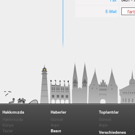
E-Mail
Hakkımızda
Haberler
Toplantılar
Hakkımızda
Güncel
Güncel
Künye
Arşiv
Arşiv
Tezler
Basın
Verschiedenes