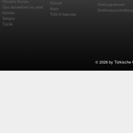
Yönetim Kurulu
Güncel
Stellungnahmen
Üye dernerkleri ve yerel
Arşiv
Stellenausschreibun
büroları
TGS-H basında
İletişim
Tüzük
©
2026 by Türkische 