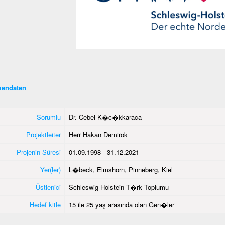
endaten
Sorumlu
Dr. Cebel K�c�kkaraca
Projektleiter
Herr Hakan Demirok
Projenin Süresi
01.09.1998 - 31.12.2021
Yer(ler)
L�beck, Elmshorn, Pinneberg, Kiel
Üstlenici
Schleswig-Holstein T�rk Toplumu
Hedef kitle
15 ile 25 yaş arasında olan Gen�ler