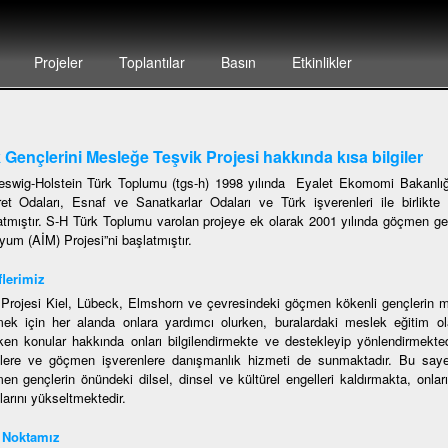
Projeler
Toplantılar
Basın
Etkinlikler
 Gençlerini Mesleğe Teşvik Projesi hakkında kısa bilgiler
eswig-Holstein Türk Toplumu (tgs-h) 1998 yılında Eyalet Ekomomi Bakanlığ
ret Odaları, Esnaf ve Sanatkarlar Odaları ve Türk işverenleri ile birlikte „
atmıştır. S-H Türk Toplumu varolan projeye ek olarak 2001 yılında göçmen gen
yum (AİM) Projesi”ni başlatmıştır.
lerimiz
Projesi Kiel, Lübeck, Elmshorn ve çevresindeki göçmen kökenli gençlerin mes
ek için her alanda onlara yardımcı olurken, buralardaki meslek eğitim ol
ken konular hakkında onları bilgilendirmekte ve destekleyip yönlendirmekte
lere ve göçmen işverenlere danışmanlık hizmeti de sunmaktadır. Bu saye
en gençlerin önündeki dilsel, dinsel ve kültürel engelleri kaldırmakta, onl
larını yükseltmektedir.
ş Noktamız