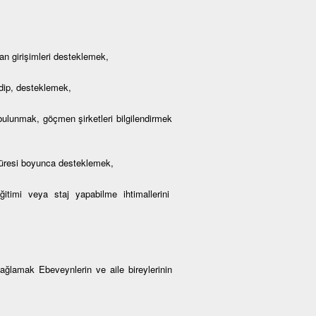
an girişimleri desteklemek,
edip, desteklemek,
e bulunmak, göçmen şirketleri bilgilendirmek
 süresi boyunca desteklemek,
 eğitimi veya staj yapabilme ihtimallerini
sağlamak Ebeveynlerin ve aile bireylerinin