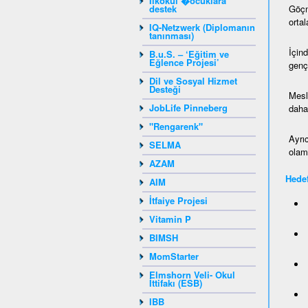
Ilkokul �ocuklara
destek
Göçm
ortal
IQ-Netzwerk (Diplomanın
tanınması)
İçin
B.u.S. – ‘Eğitim ve
Eğlence Projesi’
genç
Dil ve Sosyal Hizmet
Desteği
Mesl
JobLife Pinneberg
daha 
"Rengarenk"
Ayrı
SELMA
olam
AZAM
Hedef
AIM
İtfaiye Projesi
Vitamin P
BIMSH
MomStarter
Elmshorn Veli- Okul
İttifakı (ESB)
IBB