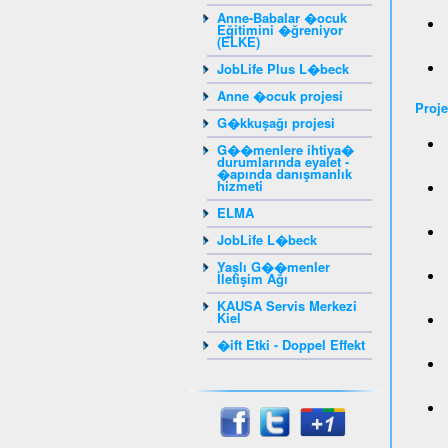
Anne-Babalar �ocuk
Eğitimini �ğreniyor
(ELKE)
JobLife Plus L�beck
Anne �ocuk projesi
Proje
G�kkuşağı projesi
G��menlere ihtiya�
durumlarında eyalet -
�apında danışmanlık
hizmeti
ELMA
JobLife L�beck
Yaşlı G��menler
İletişim Ağı
KAUSA Servis Merkezi
Kiel
�ift Etki - Doppel Effekt