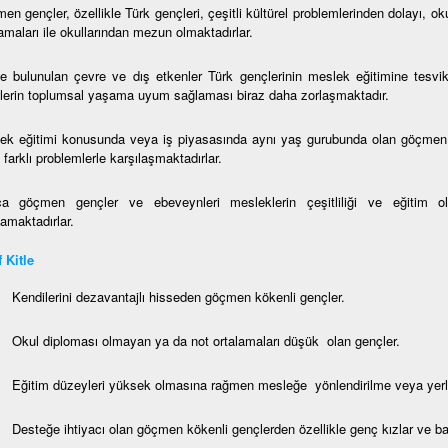
en gençler, özellikle Türk gençleri, çeşitli kültürel problemlerinden dolayı, o
amaları ile okullarından mezun olmaktadırlar.
de bulunulan çevre ve dış etkenler Türk gençlerinin meslek eğitimine tesvi
lerin toplumsal yaşama uyum sağlaması biraz daha zorlaşmaktadır.
ek eğitimi konusunda veya iş piyasasında aynı yaş gurubunda olan göçmen 
farklı problemlerle karşılaşmaktadırlar.
ca göçmen gençler ve ebeveynleri mesleklerin çeşitliliği ve eğitim ola
amaktadırlar.
 Kitle
Kendilerini dezavantajlı hisseden göçmen kökenli gençler.
Okul diploması olmayan ya da not ortalamaları düşük olan gençler.
Eğitim düzeyleri yüksek olmasına rağmen mesleğe yönlendirilme veya yerleş
Desteğe ihtiyacı olan göçmen kökenli gençlerden özellikle genç kızlar ve ba