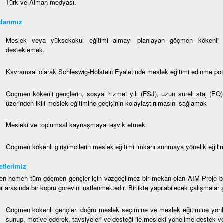
Türk ve Alman medyası.
ç
lar
ım
ı
z
Meslek veya yüksekokul eğitimi almayı planlayan göçmen kökenli gen
desteklemek.
Kavramsal olarak Schleswig-Holstein Eyaletinde meslek eğitimi edinme pota
Göçmen kökenli gençlerin, sosyal hizmet yılı (FSJ), uzun süreli staj (EQ)
üzerinden ikili meslek eğitimine geçişinin kolaylaştırılmasını sağlamak
Mesleki ve toplumsal kaynaşmaya teşvik etmek.
Göçmen kökenli girişimcilerin meslek eğitimi imkanı sunmaya yönelik eğiliml
tlerimiz
n hemen tüm göçmen gençler için vazgeçilmez bir mekan olan AIM Proje bür
er arasında bir köprü görevini üstlenmektedir. Birlikte yapılabilecek çalışmalar
Göçmen kökenli gençleri doğru meslek seçimine ve meslek eğitimine yön
sunup, motive ederek, tavsiyeleri ve desteği ile mesleki yönelime destek 