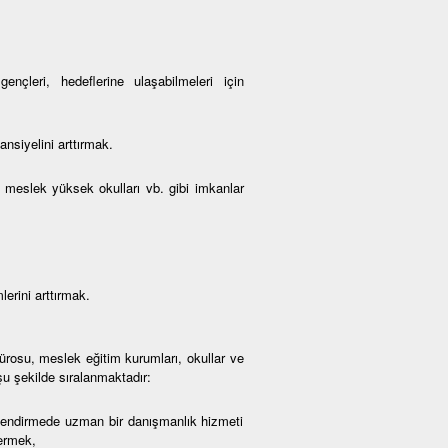
çleri, hedeflerine ulaşabilmeleri için
nsiyelini arttırmak.
 meslek yüksek okulları vb. gibi imkanlar
erini arttırmak.
osu, meslek eğitim kurumları, okullar ve
 şu şekilde sıralanmaktadır:
lendirmede uzman bir danışmanlık hizmeti
vermek,