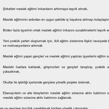
Şirketleri meslek eğitimi imkanlarını arttırmaya teşvik etmek,
Meslek eğitiminin ardından en uygun şekilde iş hayatına atılmayı kolaylaştır
Birden fazla işyerinin ortak meslek eğitimi imkanını sunabilmelerini teşvik 
Yeni çıraklık yerleri oluşturmak için, ikili eğitim sistemine ilişkin tavsiyed
ve motivasyonlarını artırmak
Meslek eğtimi yapan gençleri ve meslek eğitimi yaptıran işyerlerini eğitim
Mesleki fuarlara katılarak, girişimcileri ve gençleri tanıştırıp, çıraklık
yükseltmek,
Okullar ile işbirliği içerisinde gençlere yönelik projeler üretmek,
Ebeveynlerin ve aile bireylerinin meslek eğitim sürecine aktiv katılımını 
meslek eğitim sürecine aktiv katılımını sağlamak.
ere ve gençlere öncülük yapabilecek kişilere yönelik çalışmalar: