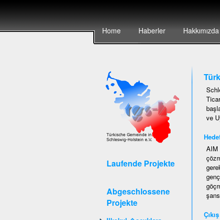
Home
Haberler
Hakkımızda
Türk
Schl
Tica
başl
ve U
Hedef
AIM 
çözm
Laufende Projekte
gere
genç
göçm
Abgeschlossene
şans
Projekte
Ç
ıkı