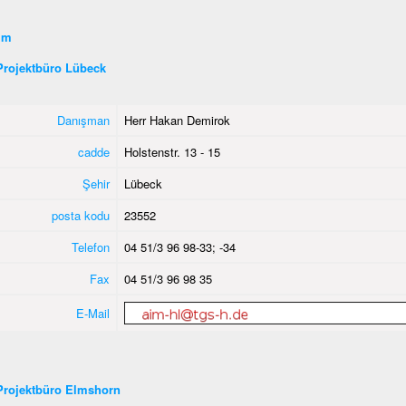
şim
Projektbüro Lübeck
Danışman
Herr Hakan Demirok
cadde
Holstenstr. 13 - 15
Şehir
Lübeck
posta kodu
23552
Telefon
04 51/3 96 98-33; -34
Fax
04 51/3 96 98 35
E-Mail
Projektbüro Elmshorn