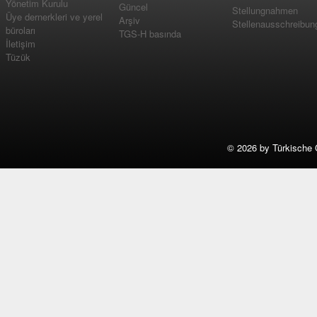
Yönetim Kurulu
Güncel
Stellungnahmen
Üye dernerkleri ve yerel
Arşiv
Stellenausschreibun
büroları
TGS-H basında
İletişim
Tüzük
©
2026 by Türkische 