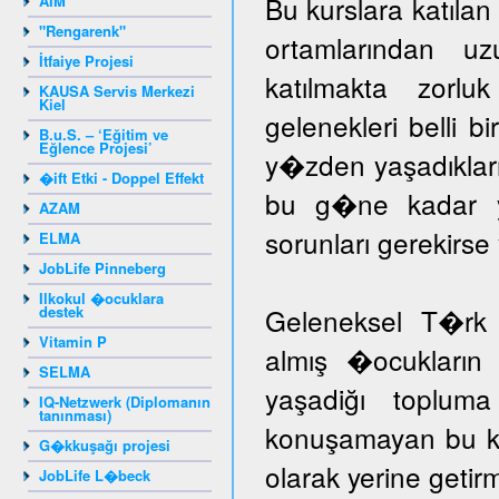
Bu kurslara katıla
AIM
"Rengarenk"
ortamlarından u
İtfaiye Projesi
katılmakta zorlu
KAUSA Servis Merkezi
Kiel
gelenekleri belli b
B.u.S. – ‘Eğitim ve
Eğlence Projesi’
y�zden yaşadıklar
�ift Etki - Doppel Effekt
bu g�ne kadar yar
AZAM
sorunları gerekir
ELMA
JobLife Pinneberg
Ilkokul �ocuklara
destek
Geleneksel T�rk 
Vitamin P
almış �ocukların 
SELMA
yaşadiğı toplum
IQ-Netzwerk (Diplomanın
tanınması)
konuşamayan bu ka
G�kkuşağı projesi
olarak yerine getir
JobLife L�beck