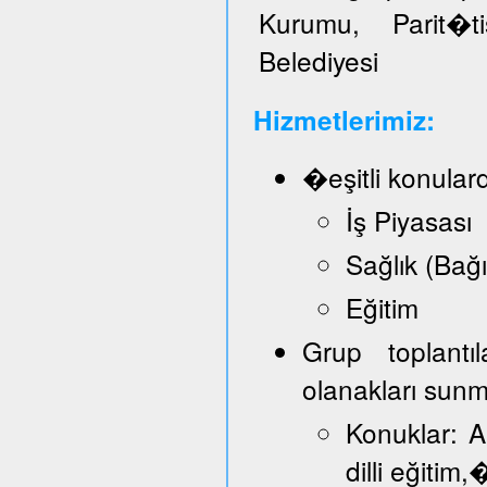
Kurumu, Parit�t
Belediyesi
Hizmetlerimiz:
�eşitli konular
İş Piyasası
Sağlık (Bağ
Eğitim
Grup toplantı
olanakları sun
Konuklar: A
dilli eğitim