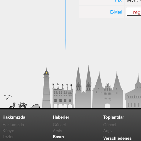
E-Mail
Hakkımızda
Haberler
Toplantılar
Hakkımızda
Güncel
Güncel
Künye
Arşiv
Arşiv
Tezler
Basın
Verschiedenes