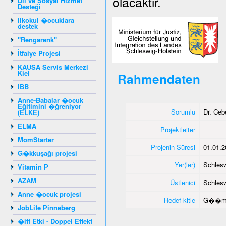
olacaktır.
Dil ve Sosyal Hizmet
Desteği
Ilkokul �ocuklara
destek
"Rengarenk"
İtfaiye Projesi
KAUSA Servis Merkezi
Kiel
Rahmendaten
IBB
Anne-Babalar �ocuk
Eğitimini �ğreniyor
Sorumlu
Dr. Ce
(ELKE)
ELMA
Projektleiter
MomStarter
Projenin Süresi
01.01.2
G�kkuşağı projesi
Yer(ler)
Schlesw
Vitamin P
AZAM
Üstlenici
Schlesw
Anne �ocuk projesi
Hedef kitle
G��me
JobLife Pinneberg
�ift Etki - Doppel Effekt