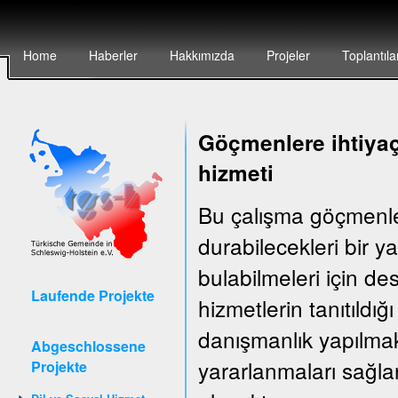
Home
Haberler
Hakkımızda
Projeler
Toplantıla
Göçmenlere ihtiyaç
hizmeti
Bu çalışma göçmenler
durabilecekleri bir 
bulabilmeleri için d
Laufende Projekte
hizmetlerin tanıtıldığ
danışmanlık yapılma
Abgeschlossene
yararlanmaları sağla
Projekte