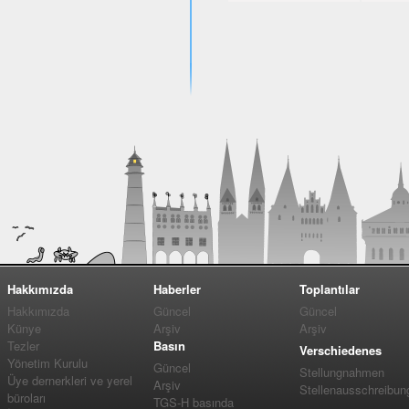
Hakkımızda
Haberler
Toplantılar
Hakkımızda
Güncel
Güncel
Künye
Arşiv
Arşiv
Tezler
Basın
Verschiedenes
Yönetim Kurulu
Güncel
Stellungnahmen
Üye dernerkleri ve yerel
Arşiv
Stellenausschreibun
büroları
TGS-H basında