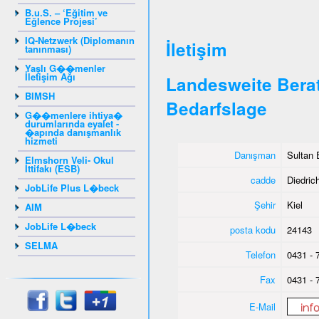
B.u.S. – ‘Eğitim ve
Eğlence Projesi’
IQ-Netzwerk (Diplomanın
İletişim
tanınması)
Yaşlı G��menler
İletişim Ağı
Landesweite Berat
BIMSH
Bedarfslage
G��menlere ihtiya�
durumlarında eyalet -
�apında danışmanlık
hizmeti
Danışman
Sultan 
Elmshorn Veli- Okul
İttifakı (ESB)
cadde
Diedrich
JobLife Plus L�beck
Şehir
Kiel
AIM
JobLife L�beck
posta kodu
24143
SELMA
Telefon
0431 - 
Fax
0431 - 
E-Mail