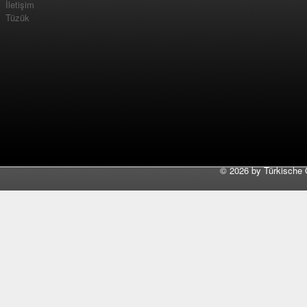
İletişim
Tüzük
©
2026 by Türkische 