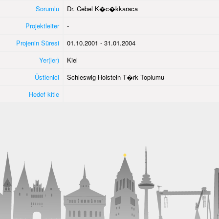
Sorumlu
Dr. Cebel K�c�kkaraca
Projektleiter
-
Projenin Süresi
01.10.2001 - 31.01.2004
Yer(ler)
Kiel
Üstlenici
Schleswig-Holstein T�rk Toplumu
Hedef kitle