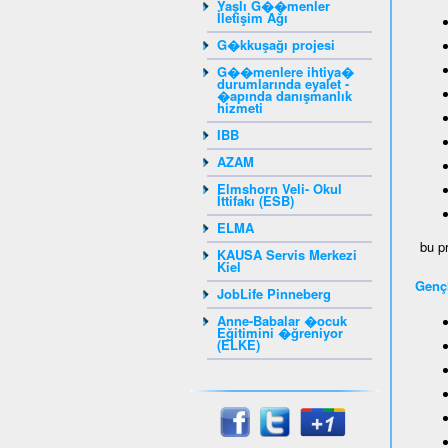
Yaşlı G��menler
İletişim Ağı
G�kkuşağı projesi
G��menlere ihtiya�
durumlarında eyalet -
�apında danışmanlık
hizmeti
IBB
AZAM
Elmshorn Veli- Okul
İttifakı (ESB)
ELMA
bu pr
KAUSA Servis Merkezi
Kiel
Gençl
JobLife Pinneberg
Anne-Babalar �ocuk
Eğitimini �ğreniyor
(ELKE)