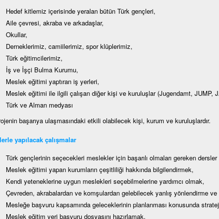
Hedef kitlemiz içerisinde yeralan bütün Türk gençleri,
Aile çevresi, akraba ve arkadaşlar,
Okullar,
Derneklerimiz, camiilerimiz, spor klüplerimiz,
Türk eğitimcilerimiz,
İş ve İşçi Bulma Kurumu,
Meslek eğitimi yaptıran iş yerleri,
Meslek eğitimi ile ilgili çalışan diğer kişi ve kuruluşlar (Jugendamt, JUMP,
Türk ve Alman medyası
ojenin başarıya ulaşmasındaki etkili olabilecek kişi, kurum ve kuruluşlardır.
erle yapılacak çalışmalar
Türk gençlerinin seçecekleri meslekler için başarılı olmaları gereken dersler
Meslek eğitimi yapan kurumların çeşitliliği hakkında bilgilendirmek,
Kendi yeteneklerine uygun meslekleri seçebilmelerine yardımcı olmak,
Çevreden, akrabalardan ve komşulardan gelebilecek yanlış yönlendirme ve 
Mesleğe başvuru kapsamında geleceklerinin planlanması konusunda stratejil
Meslek eğitim yeri başvuru dosyasını hazırlamak,