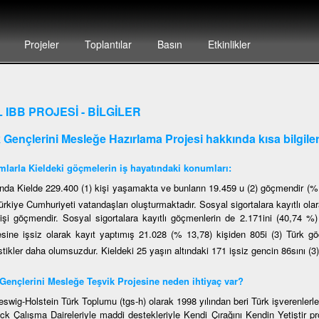
Projeler
Toplantılar
Basın
Etkinlikler
L IBB PROJESİ - BİLGİLER
k Gençlerini Mesleğe Hazırlama Projesi hakkında kısa bilgile
larla Kieldeki göçmelerin iş hayatındaki konumları:
nda Kielde 229.400 (1) kişi yaşamakta ve bunların 19.459 u (2) göçmendir (%
ürkiye Cumhuriyeti vatandaşları oluşturmaktadır. Sosyal sigortalara kayıtlı ola
kişi göçmendir. Sosyal sigortalara kayıtlı göçmenlerin de 2.171ini (40,74 %)
esine işsiz olarak kayıt yaptımış 21.028 (% 13,78) kişiden 805i (3) Türk 
stikler daha olumsuzdur. Kieldeki 25 yaşın altındaki 171 işsiz gencin 86sını (3
Gençlerini Mesleğe Teşvik Projesine neden ihtiyaç var?
eswig-Holstein Türk Toplumu (tgs-h) olarak 1998 yılından beri Türk işverenlerle
ck Çalışma Daireleriyle maddi destekleriyle Kendi Çırağını Kendin Yetiştir 