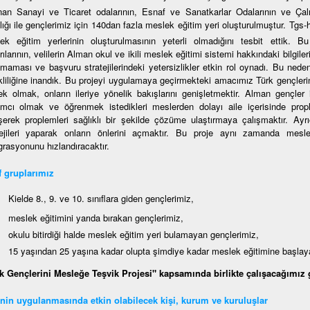
nan Sanayi ve Ticaret odalarının, Esnaf ve Sanatkarlar Odalarının ve Çalı
lığı ile gençlerimiz için 140dan fazla meslek eğitim yeri oluşturulmuştur. Tgs
ek eğitim yerlerinin oluşturulmasının yeterli olmadığını tesbit ettik. B
ılarının, velilerin Alman okul ve ikili meslek eğitimi sistemi hakkındaki bilgiler
nmaması ve başvuru stratejilerindeki yetersizlikler etkin rol oynadı. Bu neden
kliliğine inandık. Bu projeyi uygulamaya geçirmekteki amacımız Türk gençleri
ek olmak, onların ileriye yönelik bakışlarını genişletmektir. Alman gençler
ımcı olmak ve öğrenmek istedikleri meslerden dolayı aile içerisinde propl
şerek proplemleri sağlıklı bir şekilde çözüme ulaştırmaya çalışmaktır. Ayrıc
tejileri yaparak onların önlerini açmaktır. Bu proje aynı zamanda mesl
grasyonunu hızlandıracaktır.
 gruplarımız
Kielde 8., 9. ve 10. sınıflara giden gençlerimiz,
meslek eğitimini yarıda bırakan gençlerimiz,
okulu bitirdiği halde meslek eğitim yeri bulamayan gençlerimiz,
15 yaşından 25 yaşına kadar olupta şimdiye kadar meslek eğitimine başla
k Gençlerini Mesleğe Teşvik Projesi" kapsamında birlikte çalışacağımız g
nin uygulanmasında etkin olabilecek kişi, kurum ve kuruluşlar