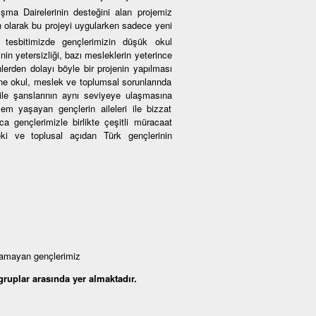
şma Dairelerinin desteğini alan projemiz
-h olarak bu projeyi uygularken sadece yeni
u tesbitimizde gençlerimizin düşük okul
inin yetersizliği, bazı mesleklerin yeterince
lerden dolayı böyle bir projenin yapılması
ne okul, meslek ve toplumsal sorunlarında
 ile şanslarının aynı seviyeye ulaşmasına
em yaşayan gençlerin aileleri ile bizzat
a gençlerimizle birlikte çeşitli müracaat
eki ve toplusal açıdan Türk gençlerinin
yamayan gençlerimiz
ruplar arasında yer almaktadır.