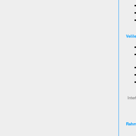
Velil
Inter
Rahm