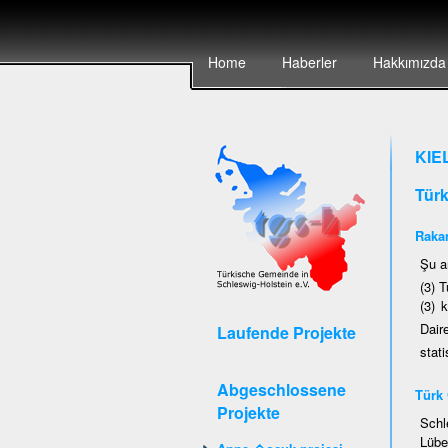
Home
Haberler
Hakkımızda
KIE
Tür
Rakam
Şu a
(3) T
(3) 
Dair
Laufende Projekte
stati
Abgeschlossene
Türk 
Projekte
Schl
Lübe