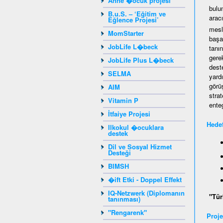
Anne �ocuk projesi
bulu
B.u.S. – ‘Eğitim ve
aracı
Eğlence Projesi’
mesl
MomStarter
başar
JobLife L�beck
tanı
gere
JobLife Plus L�beck
dest
SELMA
yard
görü
AIM
stra
Vitamin P
ente
İtfaiye Projesi
Hedef
Ilkokul �ocuklara
destek
Dil ve Sosyal Hizmet
Desteği
BIMSH
�ift Etki - Doppel Effekt
IQ-Netzwerk (Diplomanın
"Tür
tanınması)
"Rengarenk"
Proje