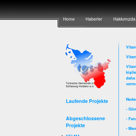
Home
Haberler
Hakkımızda
Vita
Vitam
Vitam
kişil
daha 
verme
Nede
Laufende Projekte
- Gön
Abgeschlossene
- Fan
Projekte
- Men