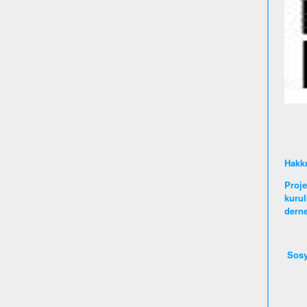
Hakk
Proje
kurul
derne
Sosy