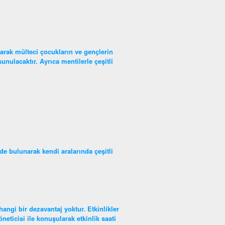
larak mülteci çocukların ve gençlerin
unulacaktır. Ayrıca mentilerle çeşitli
de bulunarak kendi aralarında çeşitli
hangi bir dezavantaj yoktur. Etkinlikler
eticisi ile konuşularak etkinlik saati