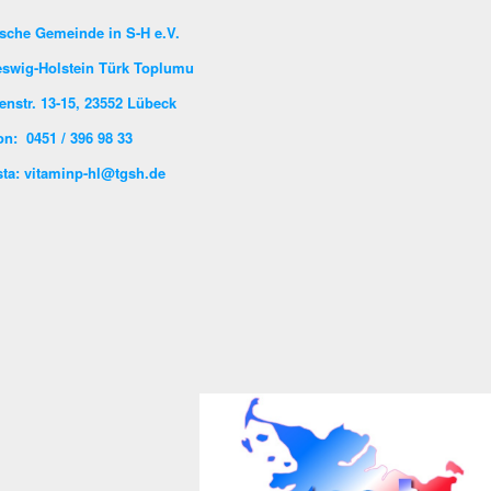
sche Gemeinde in S-H e.V.
eswig-Holstein Türk Toplumu
enstr. 13-15, 23552 Lübeck
on: 0451 / 396 98 33
ta: vitaminp-hl@tgsh.de