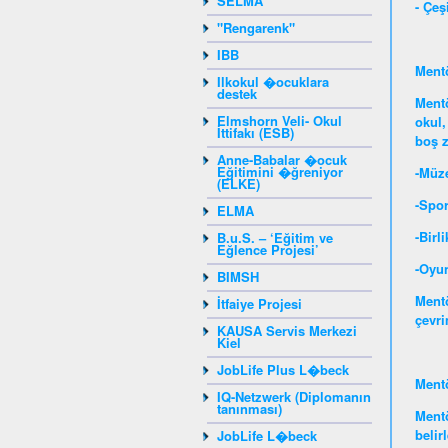
SELMA
- Çeş
"Rengarenk"
IBB
Mentö
Ilkokul �ocuklara
destek
Mentö
Elmshorn Veli- Okul
okul,
İttifakı (ESB)
boş z
Anne-Babalar �ocuk
Eğitimini �ğreniyor
-Müze
(ELKE)
-Spor
ELMA
-Birl
B.u.S. – ‘Eğitim ve
Eğlence Projesi’
-Oyu
BIMSH
Mentö
İtfaiye Projesi
çevri
KAUSA Servis Merkezi
Kiel
JobLife Plus L�beck
Mentö
IQ-Netzwerk (Diplomanın
tanınması)
Mentö
belir
JobLife L�beck