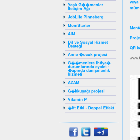
veya 
Yaşlı G��menler
mümk
İletişim Ağı
JobLife Pinneberg
MomStarter
Mentö
AIM
Proje
Dil ve Sosyal Hizmet
Desteği
QR k
Anne �ocuk projesi
www.t
G��menlere ihtiya�
durumlarında eyalet -
�apında danışmanlık
hizmeti
AZAM
G�kkuşağı projesi
Vitamin P
�ift Etki - Doppel Effekt