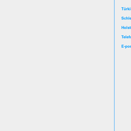
Türki
Schl
Holst
Telef
E-pos