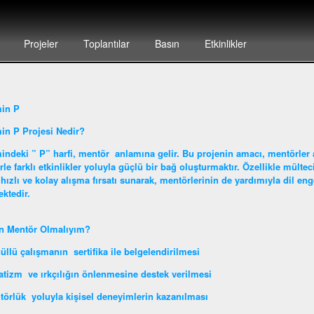
Projeler
Toplantılar
Basın
Etkinlikler
min P
in P Projesi Nedir?
indeki ” P” harfi, mentör anlamına gelir. Bu projenin amacı, mentörler ar
erle farklı etkinlikler yoluyla güçlü bir bağ oluşturmaktır. Özellikle mülte
hızlı ve kolay alışma fırsatı sunarak, mentörlerinin de yardımıyla dil en
ktedir.
n Mentör Olmalıyım?
üllü çalışmanın sertifika ile belgelendirilmesi
atizm ve ırkçılığın önlenmesine destek verilmesi
törlük yoluyla kişisel deneyimlerin kazanılması