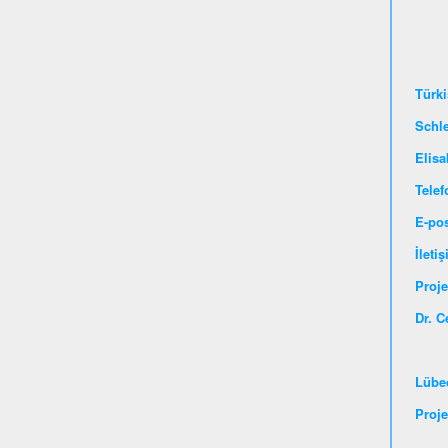
Türki
Schl
Elisa
Telef
E-po
İleti
Pr
Dr. C
Lübe
Proje