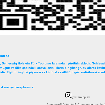
ımızda
, Schleswig Holstein Türk Toplumu tarafından yürütülmektedir. Schleswi
muştur ve ülke çapındaki sosyal azınlıkların bir çıkar grubu olarak katı
ktir. Eğitim, işgücü piyasası ve kültürel çeşitliliğin güçlendirilmesi ala
al medya hesaplarımız;
@vitaminp.sh
facebook@ Vitamin P Chancenpatenschaf