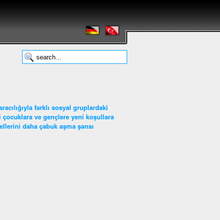
acılığıyla farklı sosyal gruplardaki
ci çocuklara ve gençlere yeni koşullara
gellerini daha çabuk aşma şansı