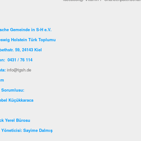
sche Gemeinde in S-H e.V.
eswig Holstein Türk Toplumu
bethstr. 59, 24143 Kiel
on: 0431 / 76 114
sta:
info@tgsh.de
şim
oje Sorumlusu:
ebel Küçükkaraca
ck Yerel Bürosu
 Yöneticisi: Sayime Dalmış