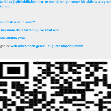
tarihi değiştirilebilir.Mentiler ve mentörler için esnek bir aktivite prog
ündür.
r olmak ister misiniz?
 hakkında daha fazla bilgi ve kayıt için
odu okutun veya
gsh.de
web adresinden gerekli bilgilere ulaşabilirsiniz.