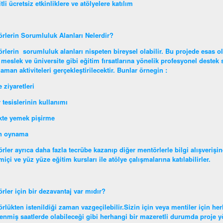
itli ücretsiz etkinliklere ve atölyelere katılım
rlerin Sorumluluk Alanları Nelerdir?
rlerin sorumluluk alanları nispeten bireysel olabilir. Bu projede esas o
 meslek ve üniversite gibi eğitim fırsatlarına yönelik profesyonel destek s
aman aktiviteleri gerçekleştirilecektir. Bunlar örnegin :
 ziyaretleri
 tesislerinin kullanımı
ikte yemek pişirme
n oynama
rler ayrıca daha fazla tecrübe kazanıp diğer mentörlerle bilgi alışverişin
miçi ve yüz yüze eğitim kursları ile atölye çalışmalarına katılabilirler.
rler için bir dezavantaj var mıdır?
rlükten istenildiği zaman vazgeçilebilir.Sizin için veya mentiler için her
lenmiş saatlerde olabileceği gibi herhangi bir mazeretli durumda proje yön