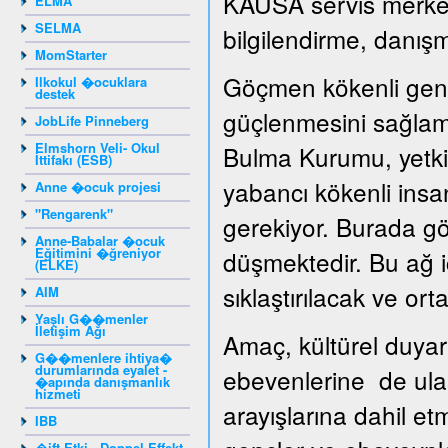
KAUSA servis merkezi
ELMA
SELMA
bilgilendirme, danışm
MomStarter
Göçmen kökenli genç
Ilkokul �ocuklara
destek
güçlenmesini sağlama
JobLife Pinneberg
Elmshorn Veli- Okul
Bulma Kurumu, yetkil
İttifakı (ESB)
yabancı kökenli insan
Anne �ocuk projesi
"Rengarenk"
gerekiyor. Burada gö
Anne-Babalar �ocuk
Eğitimini �ğreniyor
düşmektedir. Bu ağ iç
(ELKE)
sıklaştırılacak ve ortak
AIM
Yaşlı G��menler
İletişim Ağı
Amaç, kültürel duyar
G��menlere ihtiya�
durumlarında eyalet -
ebevenlerine de ula
�apında danışmanlık
hizmeti
arayışlarına dahil e
IBB
�ift Etki - Doppel Effekt