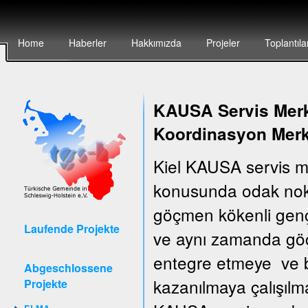
Home
Haberler
Hakkımızda
Projeler
Toplantıla
KAUSA Servis Merke
Koordinasyon Merk
Kiel KAUSA servis m
konusunda odak nokt
göçmen kökenli gençler
Laufende Projekte
ve aynı zamanda göçm
entegre etmeye ve bu
Abgeschlossene
kazanılmaya çalışılm
Projekte