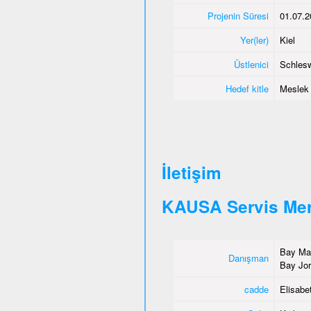
Projenin Süresi
01.07.2
Yer(ler)
Kiel
Üstlenici
Schlesw
Hedef kitle
Meslek e
İletişim
KAUSA Servis Mer
Bay Mah
Danışman
Bay Jor
cadde
Elisabet