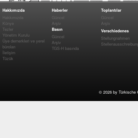
Hakkımızda
Haberler
Toplantılar
Hakkımızda
Güncel
Güncel
Künye
Arşiv
Arşiv
Tezler
Basın
Verschiedenes
Yönetim Kurulu
Güncel
Stellungnahmen
Üye dernerkleri ve yerel
Arşiv
Stellenausschreibun
büroları
TGS-H basında
İletişim
Tüzük
©
2026 by Türkische 