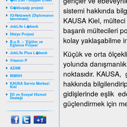
gençler ve ebeveynle
G�kkuşağı projesi
sistemi hakkında bilg
IQ-Netzwerk (Diplomanın
KAUSA Kiel, mülteci g
tanınması)
JobLife L�beck
başarılı mültecileri 
İtfaiye Projesi
kolay yaklaşabilme i
B.u.S. – ‘Eğitim ve
Eğlence Projesi’
Küçük ve orta ölçekli
JobLife Plus L�beck
Vitamin P
yolunda danışmanlık 
AZAM
noktasıdır. KAUSA, gi
BIMSH
hakkında bilgilendiri
KAUSA Servis Merkezi
Kiel
gidişlerinde eşlik ed
Dil ve Sosyal Hizmet
Desteği
güçlendirmek için mesl