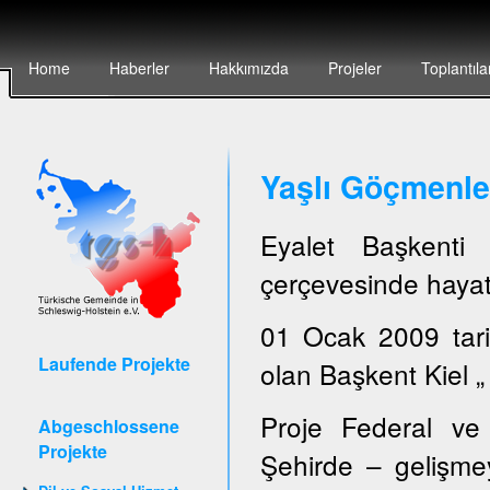
Home
Haberler
Hakkımızda
Projeler
Toplantıla
Yaşlı Göçmenler
Eyalet Başkent
çerçevesinde hayata
01 Ocak 2009 tari
Laufende Projekte
olan Başkent Kiel „ 
Proje Federal ve 
Abgeschlossene
Projekte
Şehirde – gelişmey