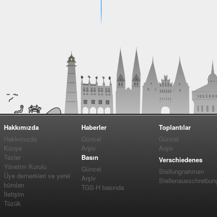
Hakkımızda
Haberler
Toplantılar
Hakkımızda
Güncel
Güncel
Künye
Arşiv
Arşiv
Tezler
Basın
Verschiedenes
Yönetim Kurulu
Güncel
Stellungnahmen
Üye dernerkleri ve yerel
Arşiv
Stellenausschreibun
büroları
TGS-H basında
İletişim
Tüzük