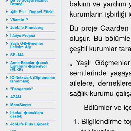
Dil ve Sosyal Hizmet
bakımı ve yardımı 
Desteği
kurumların işbirliği 
�ift Etki - Doppel Effekt
Vitamin P
Bu proje Gaarden 
JobLife Pinneberg
İtfaiye Projesi
oluşur. Bu bölümlerd
Yaşlı G��menler
çeşitli kurumlar tar
İletişim Ağı
SELMA
„ Yaşlı Göçmenler
Anne-Babalar �ocuk
Eğitimini �ğreniyor
(ELKE)
semtlerinde yaşay
IQ-Netzwerk (Diplomanın
ailelere, dernekler
tanınması)
"Rengarenk"
sağlık kurumu çalışa
AZAM
MomStarter
Bölümler ve içeri
Ilkokul �ocuklara
destek
Bilgilendirme to
JobLife Plus L�beck