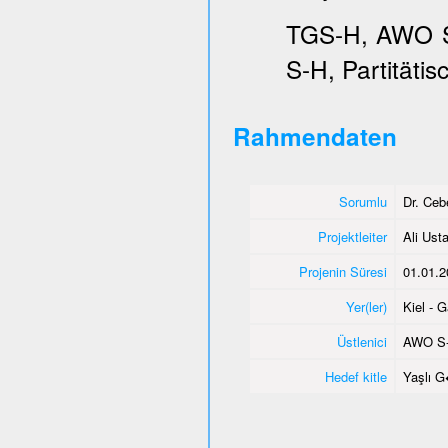
TGS-H, AWO SH
S-H, Partitätis
Rahmendaten
Sorumlu
Dr. Ce
Projektleiter
Ali Usta
Projenin Süresi
01.01.2
Yer(ler)
Kiel - 
Üstlenici
AWO S
Hedef kitle
Yaşlı 