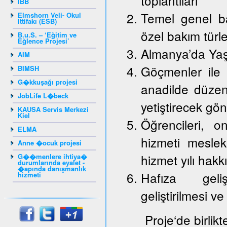
toplantıları
IBB
Temel genel ba
Elmshorn Veli- Okul
İttifakı (ESB)
özel bakım türle
B.u.S. – ‘Eğitim ve
Eğlence Projesi’
Almanya’da Yaş
AIM
Göçmenler ile 
BIMSH
G�kkuşağı projesi
anadilde düzenl
JobLife L�beck
yetiştirecek gön
KAUSA Servis Merkezi
Kiel
Öğrencileri, on
ELMA
hizmeti mesle
Anne �ocuk projesi
hizmet yılı hakk
G��menlere ihtiya�
durumlarında eyalet -
�apında danışmanlık
Hafıza gelişt
hizmeti
geliştirilmesi ve
Proje‘de birlik