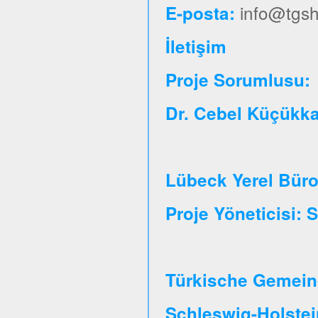
info@tgsh
E-posta:
İletişim
Proje So
Dr. Cebel Küçükk
Lübeck Yerel Bür
Proje Yöneticisi:
Türkische Gemeind
Schleswig-Holste