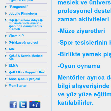
meslek ve üniversit
"Rengarenk"
profesyonel destek
JobLife Pinneberg
zaman aktiviteleri 
G��menlere ihtiya�
durumlarında eyalet -
�apında danışmanlık
-Müze ziyaretleri
hizmeti
Vitamin P
-Spor tesislerinin 
G�kkuşağı projesi
AIM
-Birlikte yemek pi
KAUSA Servis Merkezi
Kiel
-Oyun oynama
ELMA
�ift Etki - Doppel Effekt
Mentörler ayrıca d
Anne �ocuk projesi
bilgi alışverişinde
MomStarter
ve yüz yüze eğitim
katılabilirler.