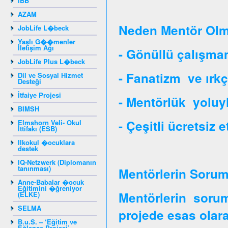
IBB
AZAM
Neden Mentör Olm
JobLife L�beck
Yaşlı G��menler
İletişim Ağı
- Gönüllü çalışman
JobLife Plus L�beck
- Fanatizm ve ırkç
Dil ve Sosyal Hizmet
Desteği
İtfaiye Projesi
- Mentörlük yoluy
BIMSH
- Çeşitli ücretsiz e
Elmshorn Veli- Okul
İttifakı (ESB)
Ilkokul �ocuklara
destek
IQ-Netzwerk (Diplomanın
tanınması)
Mentörlerin Soruml
Anne-Babalar �ocuk
Eğitimini �ğreniyor
Mentörlerin soruml
(ELKE)
SELMA
projede esas olara
B.u.S. – ‘Eğitim ve
Eğlence Projesi’