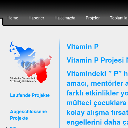
Home
Haberler
Hakkımızda
Projeler
Toplantıla
Vitamin P
Vitamin P Projesi 
Vitamindeki ” P” h
amacı, mentörler ar
farklı etkinlikler 
Laufende Projekte
mülteci çocuklara 
kolay alışma fırsa
Abgeschlossene
Projekte
engellerini daha 