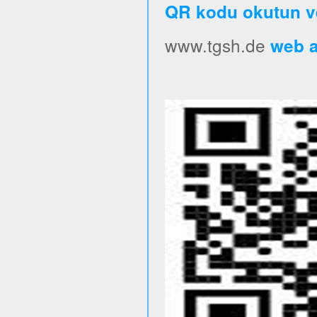
QR kodu okutun v
www.tgsh.de
web ad