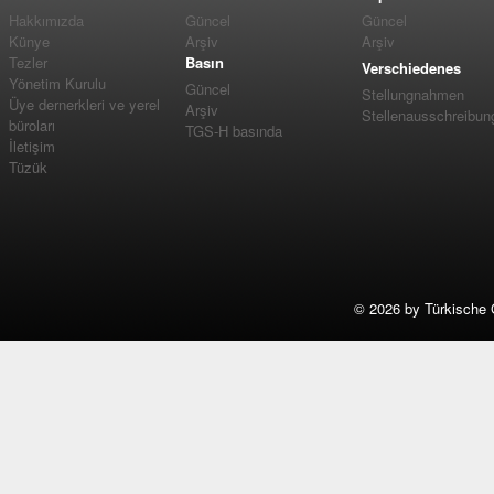
Hakkımızda
Güncel
Güncel
Künye
Arşiv
Arşiv
Tezler
Basın
Verschiedenes
Yönetim Kurulu
Güncel
Stellungnahmen
Üye dernerkleri ve yerel
Arşiv
Stellenausschreibun
büroları
TGS-H basında
İletişim
Tüzük
©
2026 by Türkische 