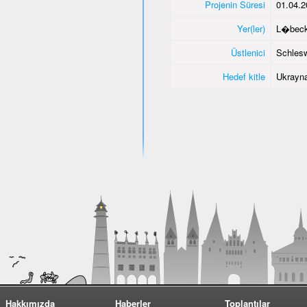
Projenin Süresi
01.04.2
Yer(ler)
L�bec
Üstlenici
Schlesw
Hedef kitle
Ukrayna
Hakkımızda
Haberler
Toplantılar