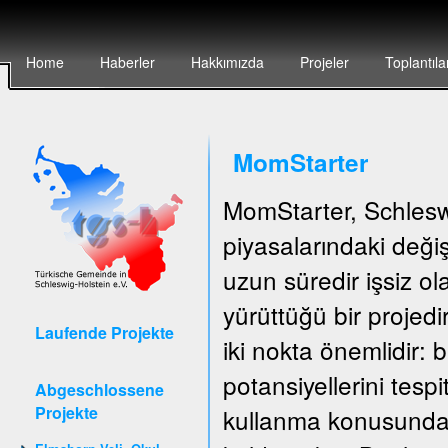
Home
Haberler
Hakkımızda
Projeler
Toplantıla
MomStarter
MomStarter, Schlesw
piyasalarındaki deği
uzun süredir işsiz o
yürüttüğü bir projedi
Laufende Projekte
iki nokta önemlidir: b
potansiyellerini tespi
Abgeschlossene
Projekte
kullanma konusunda 