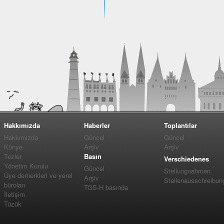
Hakkımızda
Haberler
Toplantılar
Hakkımızda
Güncel
Güncel
Künye
Arşiv
Arşiv
Tezler
Basın
Verschiedenes
Yönetim Kurulu
Güncel
Stellungnahmen
Üye dernerkleri ve yerel
Arşiv
Stellenausschreibun
büroları
TGS-H basında
İletişim
Tüzük