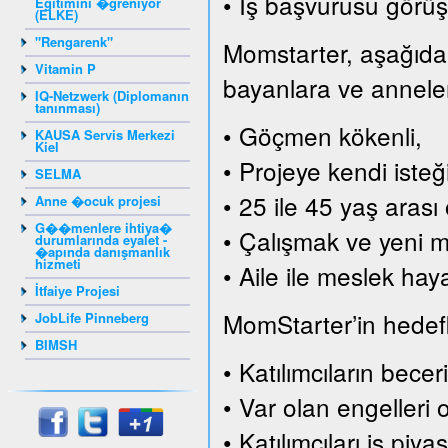
• İş başvurusu görüş
Eğitimini �ğreniyor
(ELKE)
"Rengarenk"
Momstarter, aşağıda s
Vitamin P
bayanlara ve annelere
IQ-Netzwerk (Diplomanın
tanınması)
• Göçmen kökenli,
KAUSA Servis Merkezi
Kiel
• Projeye kendi isteği
SELMA
• 25 ile 45 yaş arası 
Anne �ocuk projesi
G��menlere ihtiya�
• Çalışmak ve yeni me
durumlarında eyalet -
�apında danışmanlık
hizmeti
• Aile ile meslek hay
İtfaiye Projesi
MomStarter’in hedefle
JobLife Pinneberg
BIMSH
• Katılımcıların becer
• Var olan engelleri 
• Katılımcıları iş pi