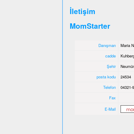
İletişim
MomStarter
Danışman
Maria N
cadde
Kuhber
Şehir
Neumün
posta kodu
24534
Telefon
04321-
Fax
E-Mail