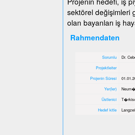
Projenin hedefi, iş 
sektörel değişimleri
olan bayanları iş hay
Rahmendaten
Sorumlu
Dr. Ce
Projektleiter
Projenin Süresi
01.01.2
Yer(ler)
Neum�
Üstlenici
T�rkisc
Hedef kitle
Langzei