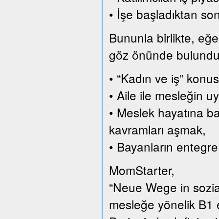
• İşe başladıktan son
Bununla birlikte, eğer
göz önünde bulundurar
• “Kadın ve iş” konus
• Aile ile mesleğin
• Meslek hayatına ba
kavramları aşmak,
• Bayanların entegre
MomStarter,
“Neue Wege in sozial
mesleğe yönelik B1 e