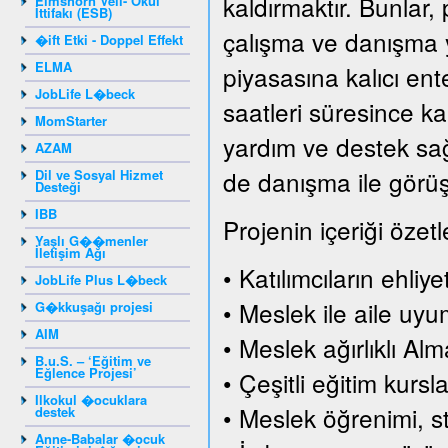
kaldırmaktır. Bunlar, 
Elmshorn Veli- Okul
İttifakı (ESB)
çalışma ve danışma y
�ift Etki - Doppel Effekt
ELMA
piyasasına kalıcı en
JobLife L�beck
saatleri süresince ka
MomStarter
yardım ve destek sağl
AZAM
de danışma ile görüşm
Dil ve Sosyal Hizmet
Desteği
IBB
Projenin içeriği özetl
Yaşlı G��menler
İletişim Ağı
• Katılımcıların ehliy
JobLife Plus L�beck
• Meslek ile aile uy
G�kkuşağı projesi
AIM
• Meslek ağırlıklı Al
B.u.S. – ‘Eğitim ve
Eğlence Projesi’
• Çeşitli eğitim kursla
Ilkokul �ocuklara
• Meslek öğrenimi, s
destek
Anne-Babalar �ocuk