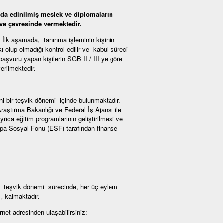
nda edinilmiş meslek ve diplomaların
ve çevresinde vermektedir.
r. İlk aşamada, tanınma işleminin kişinin
ı olup olmadığı kontrol edilir ve kabul süreci
 başvuru yapan kişilerin SGB II / III ye göre
erilmektedir.
ni bir teşvik dönemi içinde bulunmaktadır.
aştırma Bakanlığı ve Federal İş Ajansı ile
yrıca eğitim programlarının geliştirilmesi ve
pa Sosyal Fonu (ESF) tarafından finanse
i teşvik dönemi sürecinde, her üç eylem
‚ kalmaktadır.
ernet adresinden ulaşabilirsiniz: