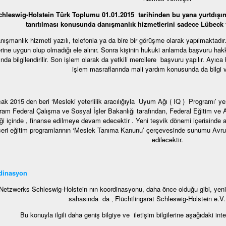
chleswig-Holstein Türk Toplumu 01.01.2015 tarihinden bu yana yurtdışı
tanıtılması konusunda danışmanlık hizmetlerini sadece Lübeck 
nışmanlık hizmeti yazılı, telefonla ya da bire bir görüşme olarak yapılmaktadı
rine uygun olup olmadığı ele alınır. Sonra kişinin hukuki anlamda başvuru hakk
nda bilgilendirilir. Son işlem olarak da yetkili mercilere başvuru yapılır. Ayıca
işlem masraflarında mali yardım konusunda da bilgi v
ak 2015 den beri ‘Mesleki yeterlilik aracılığıyla Uyum Ağı ( IQ ) Programı’ ye
ram Federal Çalışma ve Sosyal İşler Bakanlığı tarafından, Federal Eğitim ve Ar
liği içinde , finanse edilmeye devam edecektir . Yeni teşvik dönemi içerisinde a
eri eğitim programlarının ‘Meslek Tanıma Kanunu’ çerçevesinde sunumu Avru
edilecektir.
dinasyon
Netzwerks Schleswig-Holstein nın koordinasyonu, daha önce olduğu gibi, yen
sahasında da ‚ Flüchtlingsrat Schleswig-Holstein e.V. 
Bu konuyla ilgili daha geniş bilgiye ve iletişim bilgilerine aşağıdaki int