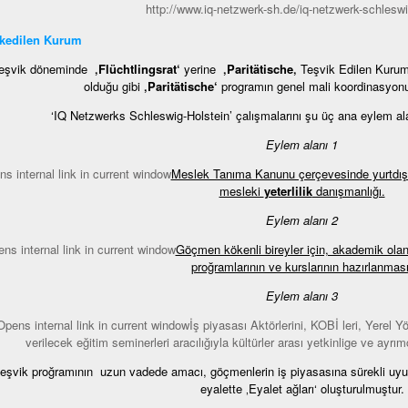
http://www.iq-netzwerk-sh.de/iq-netzwerk-schleswi
ikedilen Kurum
Teşvik döneminde
‚Flüchtlingsrat‘
yerine
‚Paritätische‚
Teşvik Edilen Kurum 
olduğu gibi
‚Paritätische‘
programın genel mali koordinasyon
‘IQ Netzwerks Schleswig-Holstein’ çalışmalarını şu üç ana eylem al
Eylem alanı 1
Meslek Tanıma Kanunu çerçevesinde yurtdışı
mesleki
yeterlilik
danışmanlığı.
Eylem alanı 2
Göçmen kökenli bireyler için, akademik olan
proğramlarının ve kurslarının hazırlanması
Eylem alanı 3
İş piyasası Aktörlerini, KOBİ leri, Yerel Yö
verilecek eğitim seminerleri aracılığıyla kültürler arası yetkinlige ve ayrım
eşvik proğramının uzun vadede amacı, göçmenlerin iş piyasasına sürekli uyu
eyalette ‚Eyalet ağları‘ oluşturulmuştur.