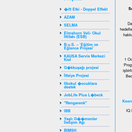
S
�ift Etki - Doppel Effekt
AZAM
Da
SELMA
hedefle
Elmshorn Veli- Okul
hakkı
İttifakı (ESB)
B.u.S. – ‘Eğitim ve
Eğlence Projesi’
KAUSA Servis Merkezi
1 Oc
Kiel
Prog
G�kkuşağı projesi
işbir
İtfaiye Projesi
Bec
Ilkokul �ocuklara
destek
JobLife Plus L�beck
Koor
"Rengarenk"
IQ 
IBB
Yaşlı G��menler
İletişim Ağı
BIMSH