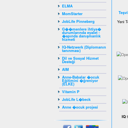
ELMA
Teşv
MomStarter
JobLife Pinneberg
Yeni 
G��menlere ihtiya�
durumlarında eyalet -
�apında danışmanlık
hizmeti
IQ-Netzwerk (Diplomanın
tanınması)
Dil ve Sosyal Hizmet
Desteği
AIM
Anne-Babalar �ocuk
Eğitimini �ğreniyor
(ELKE)
Vitamin P
JobLife L�beck
Anne �ocuk projesi
IQ
t