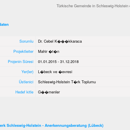
Türkische Gemeinde in Schleswig-Holstein 
aten
Sorumlu
Dr. Cebel K���kkaraca
Projektleiter
Mahir �t�n
Projenin Süresi
01.01.2015 - 31.12.2018
Yer(ler)
L�beck ve �evresi
Üstlenici
Schleswig-Holstein T�rk Toplumu
Hedef kitle
G��menler
erk Schleswig-Holstein - Anerkennungsberatung (Lübeck)