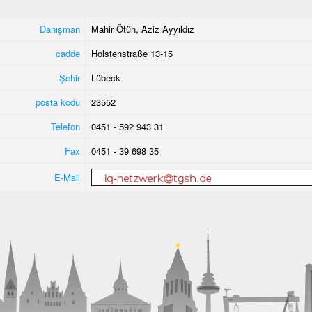
Danışman
Mahir Ötün, Aziz Ayyıldız
cadde
Holstenstraße 13-15
Şehir
Lübeck
posta kodu
23552
Telefon
0451 - 592 943 31
Fax
0451 - 39 698 35
E-Mail