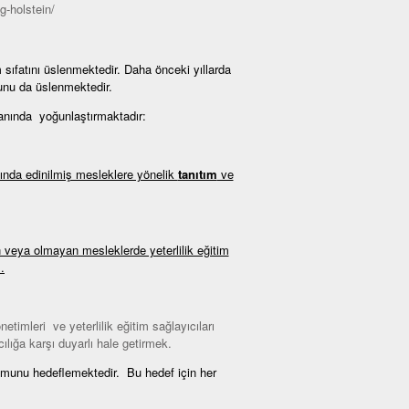
g-holstein/
sıfatını üslenmektedir. Daha önceki yıllarda
unu da üslenmektedir.
anında yoğunlaştırmaktadır:
nda edinilmiş mesleklere yönelik
tanıtım
ve
 veya olmayan mesleklerde yeterlilik eğitim
.
netimleri ve yeterlilik eğitim sağlayıcıları
cılığa karşı duyarlı hale getirmek.
munu hedeflemektedir. Bu hedef için her