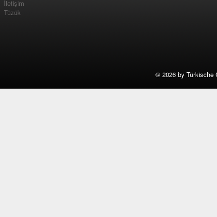
İletişim
Tüzük
©
2026 by Türkische 