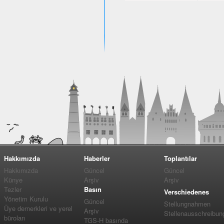
Hakkımızda
Haberler
Toplantılar
Hakkımızda
Güncel
Güncel
Künye
Arşiv
Arşiv
Tezler
Basın
Verschiedenes
Yönetim Kurulu
Güncel
Stellungnahmen
Üye dernerkleri ve yerel
Arşiv
Stellenausschreibun
büroları
TGS-H basında