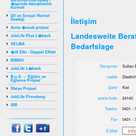
�apında danışmanlık
hizmeti
Dil ve Sosyal Hizmet
İletişim
Desteği
Anne �ocuk projesi
Landesweite Berat
JobLife Plus L�beck
SELMA
Bedarfslage
�ift Etki - Doppel Effekt
BIMSH
Danışman
Sultan 
JobLife L�beck
B.u.S. – ‘Eğitim ve
cadde
Diedrich
Eğlence Projesi’
Şehir
Kiel
İtfaiye Projesi
JobLife Pinneberg
posta kodu
24143
IBB
Telefon
0431 - 
Fax
0431 - 
E-Mail