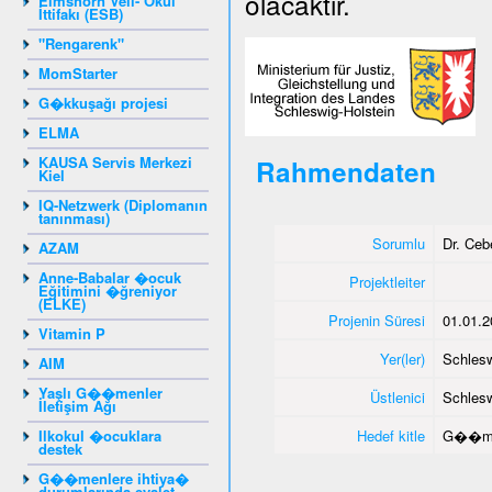
olacaktır.
Elmshorn Veli- Okul
İttifakı (ESB)
"Rengarenk"
MomStarter
G�kkuşağı projesi
ELMA
KAUSA Servis Merkezi
Rahmendaten
Kiel
IQ-Netzwerk (Diplomanın
tanınması)
Sorumlu
Dr. Ce
AZAM
Anne-Babalar �ocuk
Projektleiter
Eğitimini �ğreniyor
(ELKE)
Projenin Süresi
01.01.2
Vitamin P
Yer(ler)
Schlesw
AIM
Yaşlı G��menler
Üstlenici
Schlesw
İletişim Ağı
Ilkokul �ocuklara
Hedef kitle
G��me
destek
G��menlere ihtiya�
durumlarında eyalet -