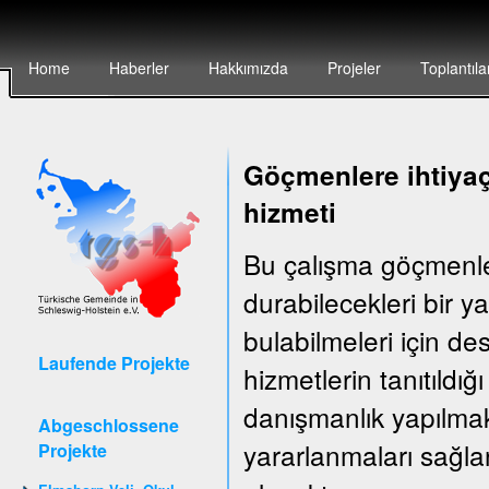
Home
Haberler
Hakkımızda
Projeler
Toplantıla
Göçmenlere ihtiyaç
hizmeti
Bu çalışma göçmenler
durabilecekleri bir 
bulabilmeleri için d
Laufende Projekte
hizmetlerin tanıtıldığ
danışmanlık yapılma
Abgeschlossene
yararlanmaları sağla
Projekte