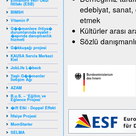
Elmshorn Veli- Okul
İttifakı (ESB)
edebiyat, sanat, 
BIMSH
etmek
Vitamin P
Kültürler arası a
G��menlere ihtiya�
durumlarında eyalet -
�apında danışmanlık
Sözlü danışmanlı
hizmeti
G�kkuşağı projesi
KAUSA Servis Merkezi
Kiel
JobLife L�beck
Yaşlı G��menler
İletişim Ağı
AZAM
B.u.S. – ‘Eğitim ve
Eğlence Projesi’
�ift Etki - Doppel Effekt
İtfaiye Projesi
MomStarter
SELMA