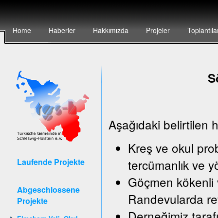
Home
Haberler
Hakkımızda
Projeler
Toplantıla
S
Aşağıdaki belirtilen 
Kreş ve okul pro
Laufende Projekte
tercümanlık ve y
Göçmen kökenli v
Abgeschlossene
Randevularda ref
Projekte
Derneğimiz taraf