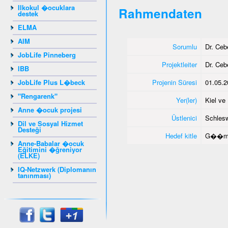
Ilkokul �ocuklara
Rahmendaten
destek
ELMA
AIM
Sorumlu
Dr. Ce
JobLife Pinneberg
Projektleiter
Dr. Ce
IBB
JobLife Plus L�beck
Projenin Süresi
01.05.2
"Rengarenk"
Yer(ler)
Kiel v
Anne �ocuk projesi
Üstlenici
Schlesw
Dil ve Sosyal Hizmet
Desteği
Hedef kitle
G��me
Anne-Babalar �ocuk
Eğitimini �ğreniyor
(ELKE)
IQ-Netzwerk (Diplomanın
tanınması)