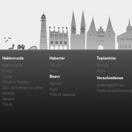
Hakkımızda
Haberler
Toplantılar
Hakkımızda
Güncel
Güncel
Künye
Arşiv
Arşiv
Tezler
Basın
Verschiedenes
Yönetim Kurulu
Güncel
Stellungnahmen
Üye dernerkleri ve yerel
Arşiv
Stellenausschreibun
büroları
TGS-H basında
İletişim
Tüzük