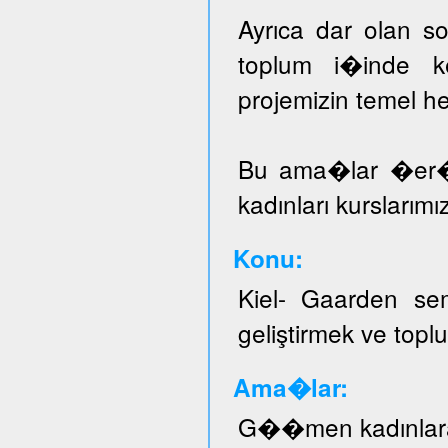
Ayrıca dar olan sos
toplum i�inde ke
projemizin temel he
Bu ama�lar �er
kadınları kurslarımı
Konu:
Kiel- Gaarden se
geliştirmek ve topl
Ama�lar:
G��men kadınlar