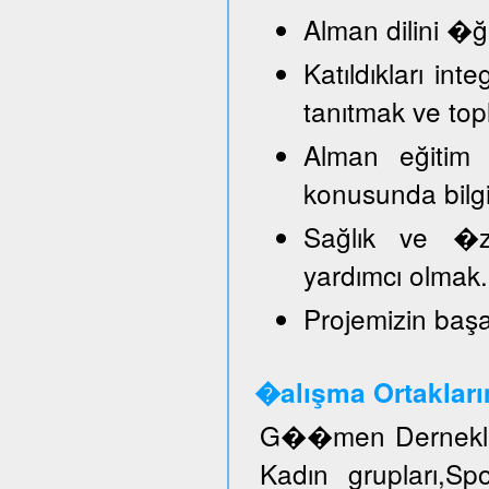
Alman dilini �
Katıldıkları in
tanıtmak ve top
Alman eğitim 
konusunda bilg
Sağlık ve �ze
yardımcı olmak.
Projemizin başar
�alışma Ortakları
G��men Dernekler
Kadın grupları,S