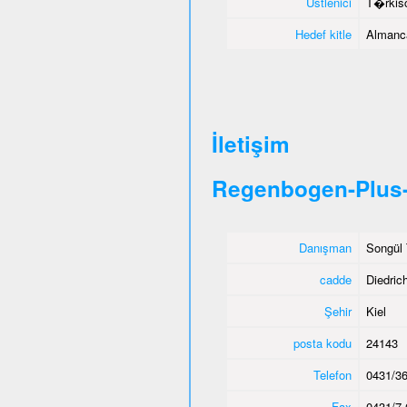
Üstlenici
T�rkisc
Hedef kitle
Almanca
İletişim
Regenbogen-Plus-
Danışman
Songül 
cadde
Diedric
Şehir
Kiel
posta kodu
24143
Telefon
0431/36
Fax
0431/7 