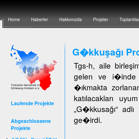
Home
Haberler
Hakkımızda
Projeler
Toplantıla
G�kkuşağı Pro
Tgs-h, aile birleş
gelen ve i�inde 
�ıkmakta zorlanan
katılacakları uyu
Laufende Projekte
„G�kkusağı“ adlı 
ge�irdi.
Abgeschlossene
Projekte