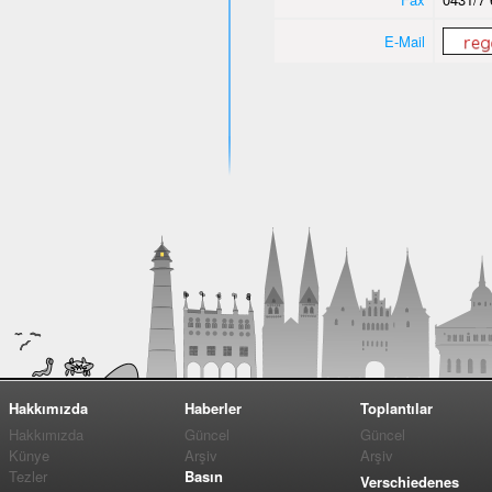
E-Mail
Hakkımızda
Haberler
Toplantılar
Hakkımızda
Güncel
Güncel
Künye
Arşiv
Arşiv
Tezler
Basın
Verschiedenes