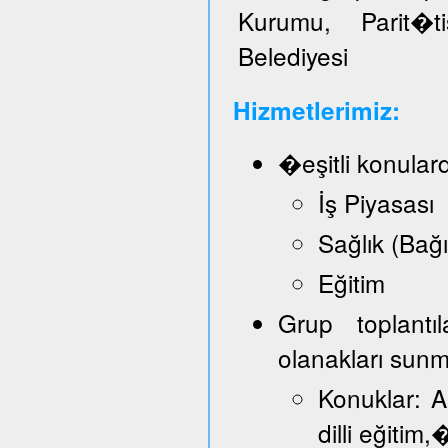
Kurumu, Parit�t
Belediyesi
Hizmetlerimiz:
�eşitli konular
İş Piyasası
Sağlık (Bağ
Eğitim
Grup toplantı
olanakları sun
Konuklar: A
dilli eğitim