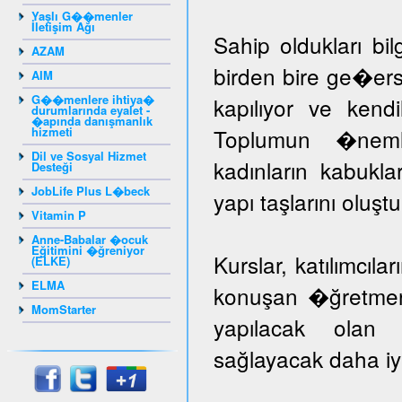
Yaşlı G��menler
İletişim Ağı
Sahip oldukları bil
AZAM
birden bire ge�er
AIM
G��menlere ihtiya�
kapılıyor ve kendil
durumlarında eyalet -
�apında danışmanlık
hizmeti
Toplumun �nem
Dil ve Sosyal Hizmet
kadınların kabuk
Desteği
JobLife Plus L�beck
yapı taşlarını oluş
Vitamin P
Anne-Babalar �ocuk
Eğitimini �ğreniyor
Kurslar, katılımcıla
(ELKE)
ELMA
konuşan �ğretmenle
MomStarter
yapılacak olan k
sağlayacak daha iyi 