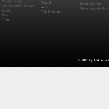
Yönetim Kurulu
Güncel
Stellungnahmen
Üye dernerkleri ve yerel
Arşiv
Stellenausschreibun
büroları
TGS-H basında
İletişim
Tüzük
©
2026 by Türkische 