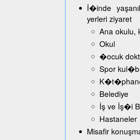
İ�inde yaşanı
yerleri ziyaret
Ana okulu, 
Okul
�ocuk dokt
Spor kul�
K�t�phan
Belediye
İş ve İş�i
Hastaneler
Misafir konuşmac