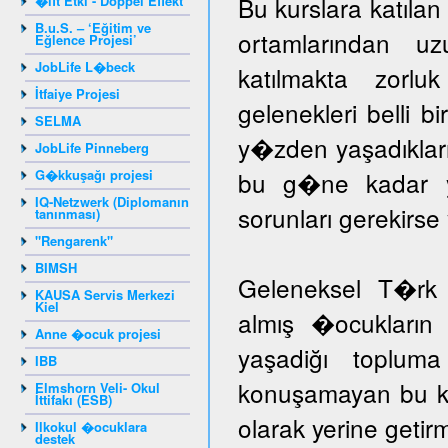
Bu kurslara katıla
�ift Etki - Doppel Effekt
B.u.S. – ‘Eğitim ve
ortamlarından u
Eğlence Projesi’
JobLife L�beck
katılmakta zorlu
İtfaiye Projesi
gelenekleri belli b
SELMA
y�zden yaşadıklar
JobLife Pinneberg
G�kkuşağı projesi
bu g�ne kadar yar
IQ-Netzwerk (Diplomanın
sorunları gerekir
tanınması)
"Rengarenk"
BIMSH
Geleneksel T�rk 
KAUSA Servis Merkezi
Kiel
almış �ocukların 
Anne �ocuk projesi
yaşadiğı toplum
IBB
konuşamayan bu ka
Elmshorn Veli- Okul
İttifakı (ESB)
olarak yerine getir
Ilkokul �ocuklara
destek