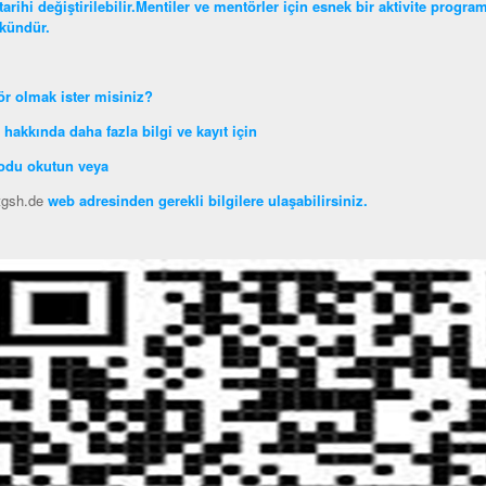
tarihi değiştirilebilir.Mentiler ve mentörler için esnek bir aktivite prog
ündür.
r olmak ister misiniz?
 hakkında daha fazla bilgi ve kayıt için
odu okutun veya
gsh.de
web adresinden gerekli bilgilere ulaşabilirsiniz.