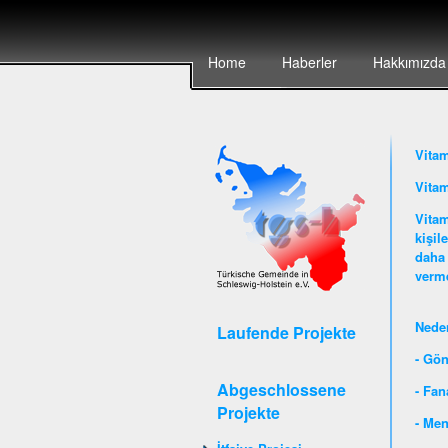
Home
Haberler
Hakkımızda
Vita
Vitam
Vitam
kişil
daha 
verme
Nede
Laufende Projekte
- Gön
Abgeschlossene
- Fan
Projekte
- Men