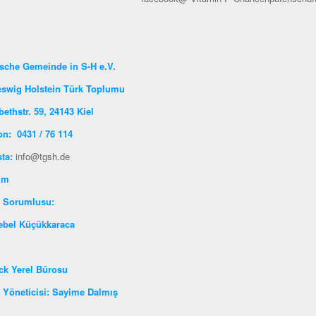
sche Gemeinde in S-H e.V.
eswig Holstein Türk Toplumu
bethstr. 59, 24143 Kiel
on: 0431 / 76 114
sta:
info@tgsh.de
şim
oje Sorumlusu:
ebel Küçükkaraca
ck Yerel Bürosu
 Yöneticisi: Sayime Dalmış