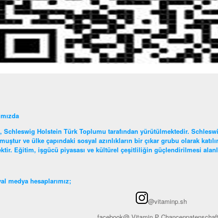
ımızda
, Schleswig Holstein Türk Toplumu tarafından yürütülmektedir. Schleswi
muştur ve ülke çapındaki sosyal azınlıkların bir çıkar grubu olarak katı
ktir. Eğitim, işgücü piyasası ve kültürel çeşitliliğin güçlendirilmesi ala
al medya hesaplarımız;
@vitaminp.sh
facebook@ Vitamin P Chancenpatenschaf