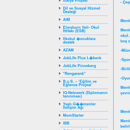
İtfaiye Projesi
- Çeş
Dil ve Sosyal Hizmet
Desteği
AIM
Mentö
Elmshorn Veli- Okul
Mentö
İttifakı (ESB)
okul,
Ilkokul �ocuklara
boş z
destek
AZAM
-Müze
JobLife Plus L�beck
-Spor
JobLife Pinneberg
-Birl
"Rengarenk"
-Oyu
B.u.S. – ‘Eğitim ve
Eğlence Projesi’
Mentö
IQ-Netzwerk (Diplomanın
çevri
tanınması)
Yaşlı G��menler
İletişim Ağı
Mentö
MomStarter
Mentö
IBB
belir