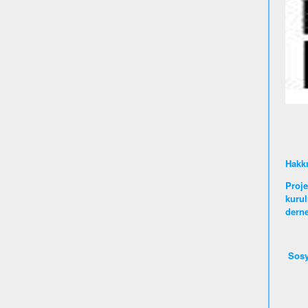
Hakk
Proje
kurul
derne
Sosy