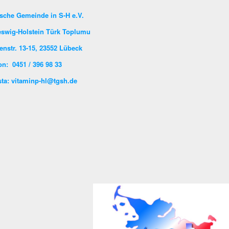
sche Gemeinde in S-H e.V.
eswig-Holstein Türk Toplumu
enstr. 13-15, 23552 Lübeck
on: 0451 / 396 98 33
ta: vitaminp-hl@tgsh.de