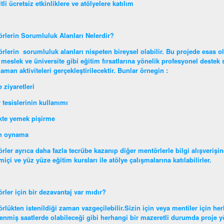
itli ücretsiz etkinliklere ve atölyelere katılım
rlerin Sorumluluk Alanları Nelerdir?
rlerin sorumluluk alanları nispeten bireysel olabilir. Bu projede esas o
 meslek ve üniversite gibi eğitim fırsatlarına yönelik profesyonel destek s
aman aktiviteleri gerçekleştirilecektir. Bunlar örnegin :
 ziyaretleri
 tesislerinin kullanımı
ikte yemek pişirme
n oynama
rler ayrıca daha fazla tecrübe kazanıp diğer mentörlerle bilgi alışverişin
miçi ve yüz yüze eğitim kursları ile atölye çalışmalarına katılabilirler.
rler için bir dezavantaj var mıdır?
rlükten istenildiği zaman vazgeçilebilir.Sizin için veya mentiler için her
lenmiş saatlerde olabileceği gibi herhangi bir mazeretli durumda proje yön