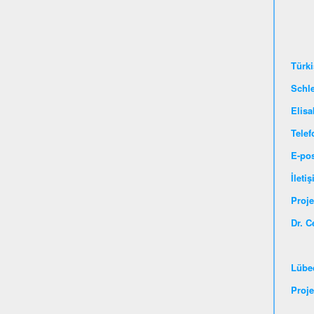
Türki
Schl
Elisa
Telef
E-po
İleti
Pr
Dr. C
Lübe
Proje