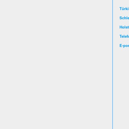
Türki
Schl
Holst
Telef
E-pos