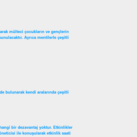
larak mülteci çocukların ve gençlerin
unulacaktır. Ayrıca mentilerle çeşitli
de bulunarak kendi aralarında çeşitli
hangi bir dezavantaj yoktur. Etkinlikler
eticisi ile konuşularak etkinlik saati