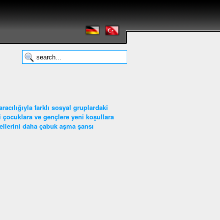
acılığıyla farklı sosyal gruplardaki
ci çocuklara ve gençlere yeni koşullara
gellerini daha çabuk aşma şansı