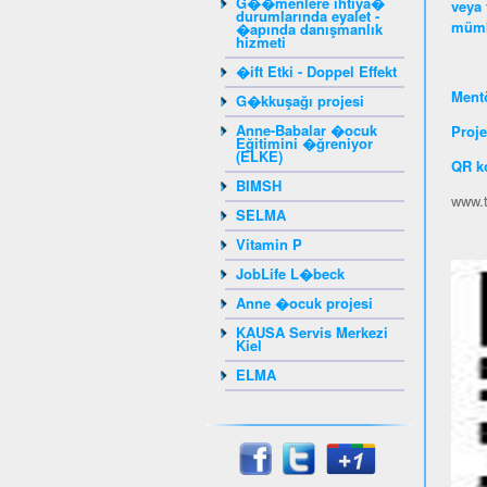
G��menlere ihtiya�
veya 
durumlarında eyalet -
mümk
�apında danışmanlık
hizmeti
�ift Etki - Doppel Effekt
Mentö
G�kkuşağı projesi
Anne-Babalar �ocuk
Proje
Eğitimini �ğreniyor
(ELKE)
QR k
BIMSH
www.t
SELMA
Vitamin P
JobLife L�beck
Anne �ocuk projesi
KAUSA Servis Merkezi
Kiel
ELMA