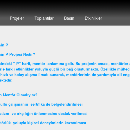
Projeler
Toplantılar
Basın
Etkinlikler
min P
in P Projesi Nedir?
indeki ” P” harfi, mentör anlamına gelir. Bu projenin amacı, mentörler ar
erle farklı etkinlikler yoluyla güçlü bir bağ oluşturmaktır. Özellikle mülte
hızlı ve kolay alışma fırsatı sunarak, mentörlerinin de yardımıyla dil en
ktedir.
n Mentör Olmalıyım?
üllü çalışmanın sertifika ile belgelendirilmesi
atizm ve ırkçılığın önlenmesine destek verilmesi
törlük yoluyla kişisel deneyimlerin kazanılması