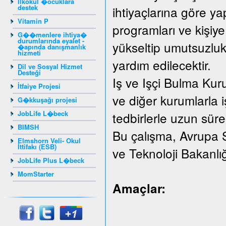
Ilkokul �ocuklara
destek
ihtiyaçlarına göre yap
Vitamin P
programları ve kişiye
G��menlere ihtiya�
durumlarında eyalet -
yükseltip umutsuzluk
�apında danışmanlık
hizmeti
yardım edilecektir.
Dil ve Sosyal Hizmet
Desteği
Iş ve Işçi Bulma Kur
İtfaiye Projesi
ve diğer kurumlarla iş
G�kkuşağı projesi
JobLife L�beck
tedbirlerle uzun süreli
BIMSH
Bu çalışma, Avrupa 
Elmshorn Veli- Okul
İttifakı (ESB)
ve Teknoloji Bakanlı
JobLife Plus L�beck
MomStarter
Amaçlar: