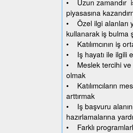
• Uzun zamandır işsi
piyasasına kazandı
• Özel ilgi alanları y
kullanarak iş bulma 
• Katılımcının iş or
• Iş hayatı ile ilgil
• Meslek tercihi ve 
olmak
• Katılımcıların mesl
arttırmak
• Iş başvuru alanını
hazırlamalarına yard
• Farklı programlar