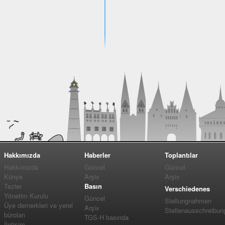
Hakkımızda
Haberler
Toplantılar
Hakkımızda
Güncel
Güncel
Künye
Arşiv
Arşiv
Tezler
Basın
Verschiedenes
Yönetim Kurulu
Güncel
Stellungnahmen
Üye dernerkleri ve yerel
Arşiv
Stellenausschreibun
büroları
TGS-H basında
İletişim