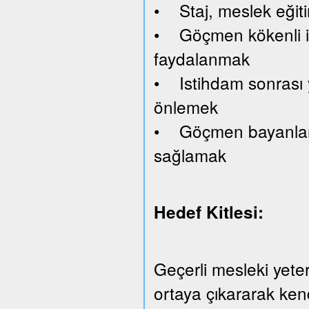
• Staj, meslek eğiti
• Göçmen kökenli işv
faydalanmak
• Istihdam sonrası y
önlemek
• Göçmen bayanlara 
sağlamak
Hedef Kitlesi:
Geçerli mesleki yeterl
ortaya çıkararak kend