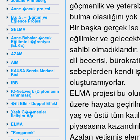
JobLife Pinneberg
göçmenlik ve yetersiz
Anne �ocuk projesi
bulma olasılığını yo
B.u.S. – ‘Eğitim ve
Eğlence Projesi’
Bir başka gerçek ise
SELMA
eğilimler ve gelecek
Anne-Babalar �ocuk
Eğitimini �ğreniyor
(ELKE)
sahibi olmadıklarıdır
AZAM
dil becerisi, bürokrat
AIM
sebeplerden kendi işy
KAUSA Servis Merkezi
Kiel
oluşturamıyorlar.
IBB
ELMA projesi bu olum
IQ-Netzwerk (Diplomanın
tanınması)
üzere hayata geçirilm
�ift Etki - Doppel Effekt
Yaşlı G��menler
yaş ve üstü tüm katıl
İletişim Ağı
piyasasına kazandırıl
ELMA
"Rengarenk"
Azalan yetişmiş elema