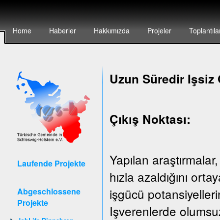
Home
Haberler
Hakkımızda
Projeler
Toplantıla
Uzun Süredir Işsiz 
Çıkış Noktası:
Yapılan araştırmalar,
Laufende Projekte
hızla azaldığını ort
işgücü potansiyeller
Abgeschlossene
Projekte
Işverenlerde olumsuz