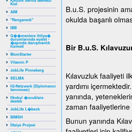
KAUSA Servis Merkezi
Kiel
B.u.S. projesinin ama
AIM
okulda başarılı olmas
"Rengarenk"
IBB
G��menlere ihtiya�
durumlarında eyalet -
�apında danışmanlık
Bir B.u.S. Kılavuzu
hizmeti
MomStarter
Vitamin P
JobLife Pinneberg
Kılavuzluk faaliyeti 
SELMA
yardımı içermektedir
IQ-Netzwerk (Diplomanın
tanınması)
yanında, yeteneklerin
Ilkokul �ocuklara
destek
zaman faaliyetlerine 
JobLife L�beck
BIMSH
Bunun yanında Kılavu
İtfaiye Projesi
faaliyetleri için kalifiy