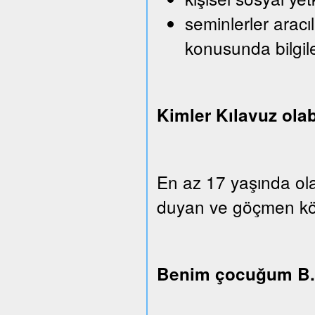
seminlerler aracı
konusunda bilgi
Kimler Kılavuz olab
En az 17 yaşında ola
duyan ve göçmen köken
Benim çocuğum B.u.