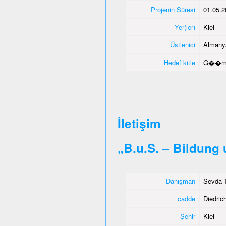
Projenin Süresi
01.05.2
Yer(ler)
Kiel
Üstlenici
Almany
Hedef kitle
G��men
İletişim
„B.u.S. – Bildung
Danışman
Sevda T
cadde
Diedrich
Şehir
Kiel