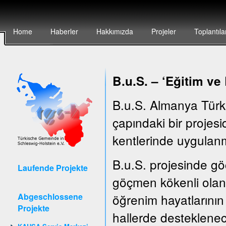
Home
Haberler
Hakkımızda
Projeler
Toplantıla
B.u.S. – ‘E
ğitim ve
B.u.S. Almanya Türk
çapındaki bir projesid
kentlerinde uygulanm
B.u.S. projesinde göç
Laufende Projekte
göçmen kökenli olan 
Abgeschlossene
öğrenim hayatlarının 
Projekte
hallerde desteklenec