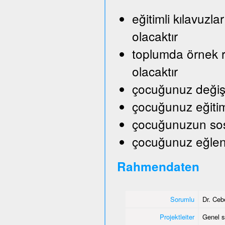
eğitimli kılavuzl
olacaktır
toplumda örnek ro
olacaktır
çocuğunuz değişik
çocuğunuz eğitim
çocuğunuzun sosy
çocuğunuz eğlene
Rahmendaten
Sorumlu
Dr. Ceb
Projektleiter
Genel s