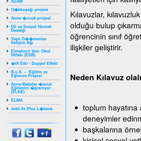
AZAM
G�kkuşağı projesi
Kılavuzlar, kılavuzluk
Anne �ocuk projesi
olduğu bulup çıkarm
Dil ve Sosyal Hizmet
Desteği
öğrencinin sınıf öğr
Yaşlı G��menler
İletişim Ağı
ilişkiler geliştirir.
Elmshorn Veli- Okul
İttifakı (ESB)
�ift Etki - Doppel Effekt
B.u.S. – ‘Eğitim ve
Neden Kılavuz ola
Eğlence Projesi’
Anne-Babalar �ocuk
Eğitimini �ğreniyor
(ELKE)
ELMA
toplum hayatına a
JobLife Plus L�beck
deneyimler edin
başkalarına örn
kişisel sosyal yet