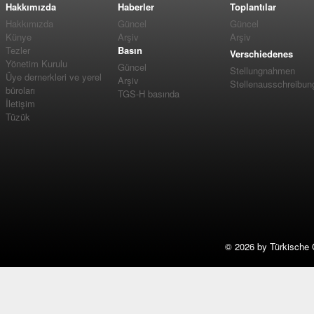
Hakkımızda
Haberler
Toplantılar
Hakkımızda
Güncel
Güncel
Künye
Arşiv
Arşiv
Tezler
Basın
Verschiedenes
Yönetim Kurulu
Güncel
Stellungnahmen
Üye dernerkleri ve yerel
Arşiv
Stellenausschreibun
büroları
TGS-H basında
İletişim
Tüzük
©
2026 by Türkische 