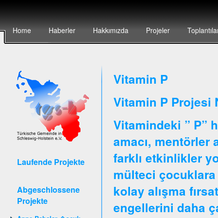
Home
Haberler
Hakkımızda
Projeler
Toplantıla
Vitamin P
Vitamin P Projesi 
Vitamindeki ” P” h
amacı, mentörler ar
farklı etkinlikler 
Laufende Projekte
mülteci çocuklara 
kolay alışma fırsa
Abgeschlossene
Projekte
engellerini daha 