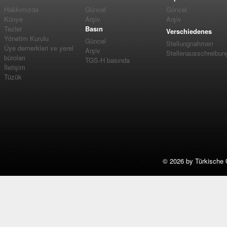
Hakkımızda
Güncel
Güncel
Künye
Arşiv
Arşiv
Tezler
Basın
Verschiedenes
Yönetim Kurulu
Güncel
Stellungnahmen
Üye dernerkleri ve yerel
Arşiv
Stellenausschreibun
büroları
TGS-H basında
İletişim
Tüzük
©
2026 by Türkische 