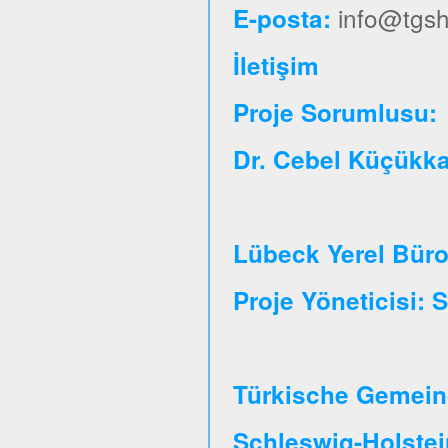
info@tgsh
E-posta:
İletişim
Proje So
Dr. Cebel Küçükk
Lübeck Yerel Bür
Proje Yöneticisi:
Türkische Gemeind
Schleswig-Holste