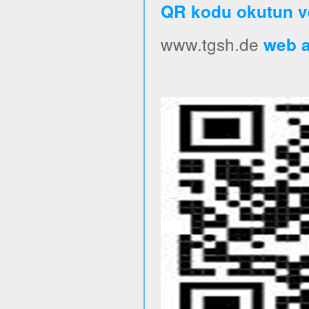
QR kodu okutun v
www.tgsh.de
web ad