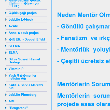
Anne-Babalar �ocuk
Eğitimini �ğreniyor
(ELKE)
G�kkuşağı projesi
Neden Mentör Olm
JobLife L�beck
- Gönüllü çalışman
AZAM
Anne �ocuk projesi
- Fanatizm ve ırkç
�ift Etki - Doppel Effekt
SELMA
- Mentörlük yoluy
ELMA
- Çeşitli ücretsiz e
Dil ve Sosyal Hizmet
Desteği
Vitamin P
Yaşlı G��menler
İletişim Ağı
Mentörlerin Soruml
KAUSA Servis Merkezi
Kiel
Mentörlerin soruml
JobLife Pinneberg
AIM
projede esas olara
"Rengarenk"