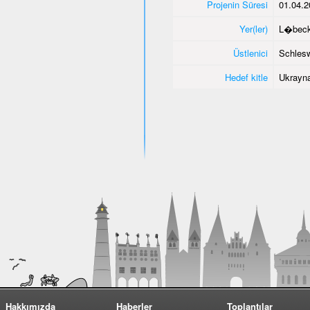
Projenin Süresi
01.04.2
Yer(ler)
L�bec
Üstlenici
Schlesw
Hedef kitle
Ukrayna
Hakkımızda
Haberler
Toplantılar