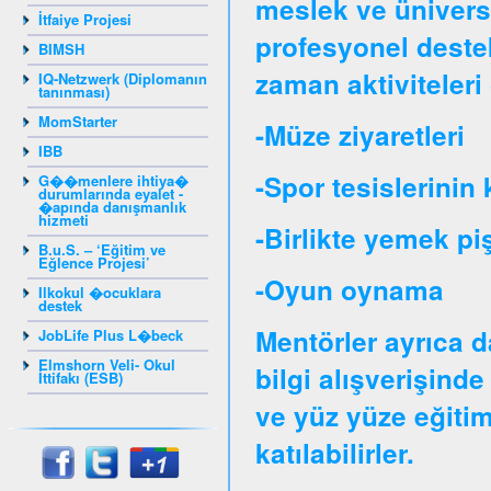
meslek ve üniversit
İtfaiye Projesi
profesyonel destek
BIMSH
zaman aktiviteleri 
IQ-Netzwerk (Diplomanın
tanınması)
MomStarter
-Müze ziyaretleri
IBB
-Spor tesislerinin 
G��menlere ihtiya�
durumlarında eyalet -
�apında danışmanlık
hizmeti
-Birlikte yemek pi
B.u.S. – ‘Eğitim ve
Eğlence Projesi’
-Oyun oynama
Ilkokul �ocuklara
destek
Mentörler ayrıca d
JobLife Plus L�beck
Elmshorn Veli- Okul
bilgi alışverişinde
İttifakı (ESB)
ve yüz yüze eğitim
katılabilirler.