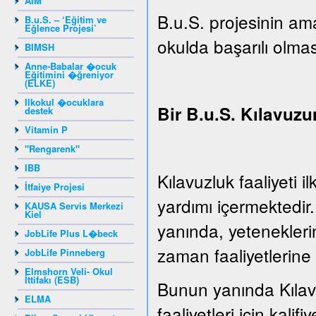
AIM
B.u.S. projesinin ama
B.u.S. – ‘Eğitim ve
Eğlence Projesi’
okulda başarılı olmas
BIMSH
Anne-Babalar �ocuk
Eğitimini �ğreniyor
(ELKE)
Ilkokul �ocuklara
Bir B.u.S. Kılavuzu
destek
Vitamin P
"Rengarenk"
IBB
Kılavuzluk faaliyeti 
İtfaiye Projesi
yardımı içermektedir
KAUSA Servis Merkezi
Kiel
yanında, yeteneklerin
JobLife Plus L�beck
zaman faaliyetlerine 
JobLife Pinneberg
Elmshorn Veli- Okul
İttifakı (ESB)
Bunun yanında Kılavu
ELMA
faaliyetleri için kalifiy