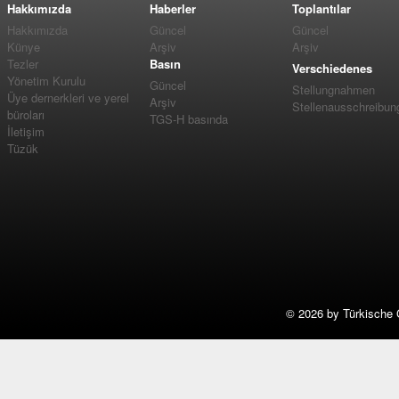
Hakkımızda
Haberler
Toplantılar
Hakkımızda
Güncel
Güncel
Künye
Arşiv
Arşiv
Tezler
Basın
Verschiedenes
Yönetim Kurulu
Güncel
Stellungnahmen
Üye dernerkleri ve yerel
Arşiv
Stellenausschreibun
büroları
TGS-H basında
İletişim
Tüzük
©
2026 by Türkische 