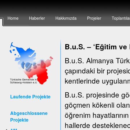
Home
Haberler
Hakkımızda
Projeler
Toplantıla
B.u.S. – ‘E
ğitim ve
B.u.S. Almanya Türk
çapındaki bir projesid
kentlerinde uygulanm
B.u.S. projesinde göç
Laufende Projekte
göçmen kökenli olan 
Abgeschlossene
öğrenim hayatlarının 
Projekte
hallerde desteklenec