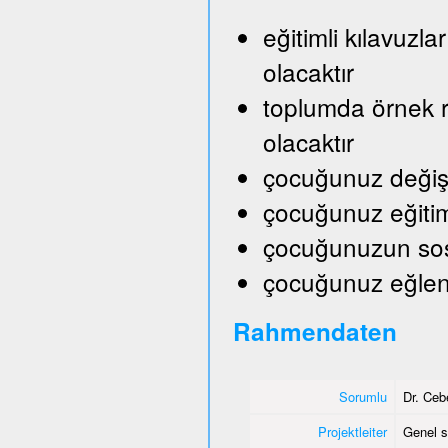
eğitimli kılavuzl
olacaktır
toplumda örnek ro
olacaktır
çocuğunuz değişik
çocuğunuz eğitim
çocuğunuzun sosy
çocuğunuz eğlene
Rahmendaten
Sorumlu
Dr. Ceb
Projektleiter
Genel s