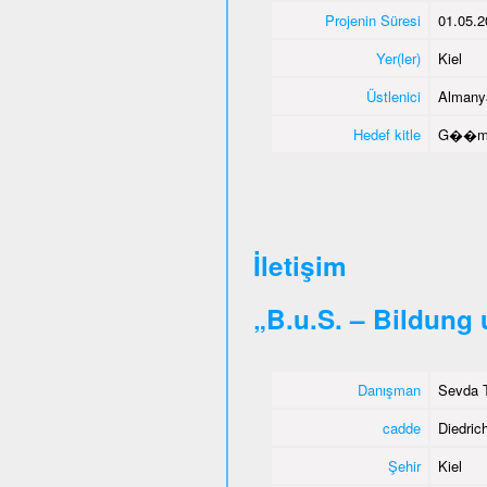
Projenin Süresi
01.05.2
Yer(ler)
Kiel
Üstlenici
Almany
Hedef kitle
G��men
İletişim
„B.u.S. – Bildung
Danışman
Sevda T
cadde
Diedrich
Şehir
Kiel