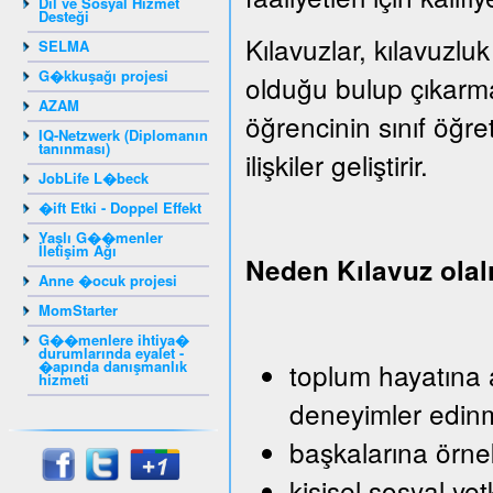
Dil ve Sosyal Hizmet
Desteği
Kılavuzlar, kılavuzluk
SELMA
G�kkuşağı projesi
olduğu bulup çıkarm
AZAM
öğrencinin sınıf öğr
IQ-Netzwerk (Diplomanın
tanınması)
ilişkiler geliştirir.
JobLife L�beck
�ift Etki - Doppel Effekt
Yaşlı G��menler
İletişim Ağı
Neden Kılavuz ola
Anne �ocuk projesi
MomStarter
G��menlere ihtiya�
durumlarında eyalet -
�apında danışmanlık
toplum hayatına a
hizmeti
deneyimler edin
başkalarına örn
kişisel sosyal yet