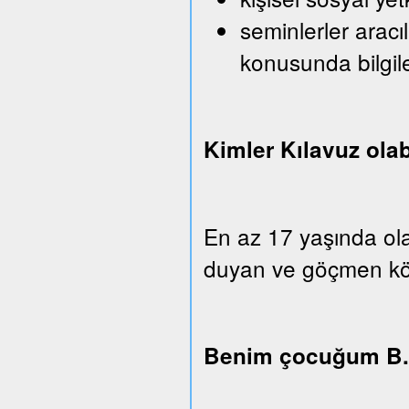
seminlerler aracı
konusunda bilgi
Kimler Kılavuz olab
En az 17 yaşında ola
duyan ve göçmen köken
Benim çocuğum B.u.