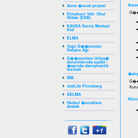
Ama�
Anne �ocuk projesi
G��m
Elmshorn Veli- Okul
İttifakı (ESB)
KAUSA Servis Merkezi
Kiel
ELMA
Yaşlı G��menler
İletişim Ağı
G��menlere ihtiya�
durumlarında eyalet -
�apında danışmanlık
hizmeti
�alış
IBB
G��m
JobLife Pinneberg
Kuru
SELMA
Hizme
Ilkokul �ocuklara
destek