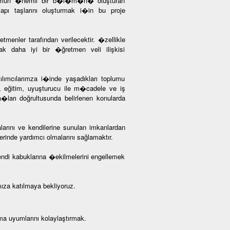
 Toplumun �nemli bir b�l�m�n� oluşturan
 taşlarını oluşturmak i�in bu proje
tmenler tarafından verilecektir. �zellikle
cak daha iyi bir �ğretmen veli ilişkisi
lımcılarımza i�inde yaşadıkları toplumu
mi, eğitim, uyuşturucu ile m�cadele ve iş
ya�ları doğrultusunda belirlenen konularda
larını ve kendilerine sunulan imkanlardan
rinde yardımcı olmalarını sağlamaktır.
kendi kabuklarına �ekilmelerini engellemek
a katılmaya bekliyoruz.
ma uyumlarını kolaylaştırmak.