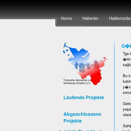
Home
Haberler
Hakkımızda
G�k
Tgs-
�ıkm
sağl
Bu k
katı
y�zd
soru
Laufende Projekte
Gele
yaşa
Abgeschlossene
olar
Projekte
Sahi