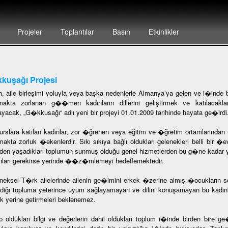
Projeler
Toplantılar
Basın
Etkinlikler
kuşağı Projesi
h, aile birleşimi yoluyla veya başka nedenlerle Almanya’ya gelen ve i�inde
akta zorlanan g��men kadınların dillerini geliştirmek ve katılacakla
ayacak, „G�kkusağı“ adlı yeni bir projeyi 01.01.2009 tarihinde hayata ge�irdi
urslara katılan kadınlar, zor �ğrenen veya eğitim ve �ğretim ortamlarında
lmakta zorluk �ekenlerdir. Sıkı sıkıya bağlı oldukları gelenekleri belli bir �
en yaşadıkları toplumun sunmuş olduğu genel hizmetlerden bu g�ne kadar yara
nları gerekirse yerinde ��z�mlemeyi hedeflemektedir.
neksel T�rk ailelerinde ailenin ge�imini erkek �zerine almış �ocukların so
diğı topluma yeterince uyum sağlayamayan ve dilini konuşamayan bu kadınl
ak yerine getirmeleri beklenemez.
p oldukları bilgi ve değerlerin dahil oldukları toplum i�inde birden bir