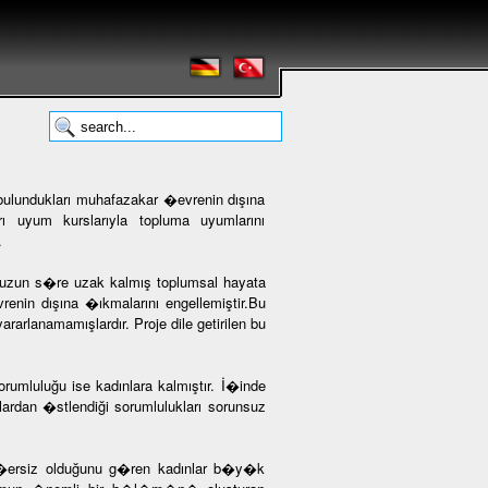
 bulundukları muhafazakar �evrenin dışına
rı uyum kurslarıyla topluma uyumlarını
.
n uzun s�re uzak kalmış toplumsal hayata
evrenin dışına �ıkmalarını engellemiştir.Bu
rlanamamışlardır. Proje dile getirilen bu
rumluluğu ise kadınlara kalmıştır. İ�inde
ardan �stlendiği sorumlulukları sorunsuz
e ge�ersiz olduğunu g�ren kadınlar b�y�k