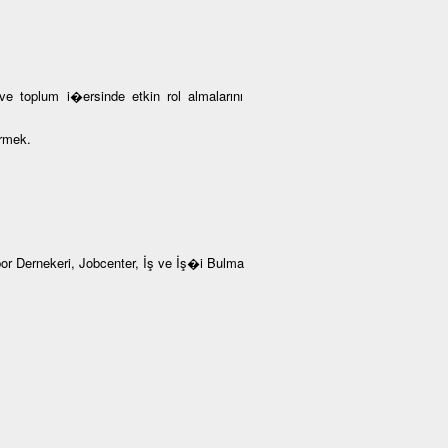
 ve toplum i�ersinde etkin rol almalarını
ermek.
 Dernekeri, Jobcenter, İş ve İş�i Bulma