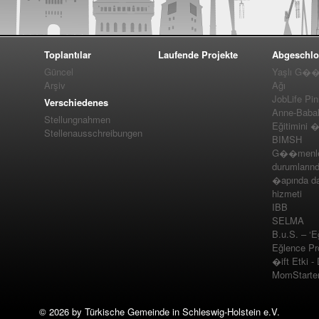
Toplantılar
Laufende Projekte
Abgeschlo
Güncel
Yaşlı G��m
Arşiv
Ağı
JobLife Pi
Verschiedenes
Anne-Baba
Stellungnahmen
Eğitimini 
Stellenausschreibungen
BIMSH
G��menler
durumlarınd
�apında da
hizmeti
IBB
SELMA
B.u.S. – ‘E
Eğlence Pro
�ift Etki -
MomStarte
©
2026 by Türkische Gemeinde in Schleswig-Holstein e.V.