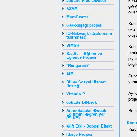
JobLife Plus L�beck
kork
g��m
AZAM
oluşt
MomStarter
Kurs
G�kkuşağı projesi
okul
IQ-Netzwerk (Diplomanın
oluşt
tanınması)
BIMSH
Kurs
tanı
B.u.S. – ‘Eğitim ve
Eğlence Projesi’
piya
bilg
"Rengarenk"
AIM
Sund
yara
Dil ve Sosyal Hizmet
Desteği
Ayrı
Vitamin P
proje
JobLife L�beck
Anne-Babalar �ocuk
Bu a
Eğitimini �ğreniyor
(ELKE)
Konu
�ift Etki - Doppel Effekt
Kiel
İtfaiye Projesi