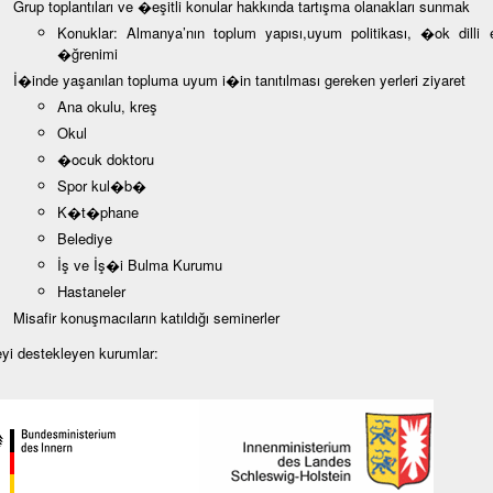
Grup toplantıları ve �eşitli konular hakkında tartışma olanakları sunmak
Konuklar: Almanya’nın toplum yapısı,uyum politikası, �ok dilli e
�ğrenimi
İ�inde yaşanılan topluma uyum i�in tanıtılması gereken yerleri ziyaret
Ana okulu, kreş
Okul
�ocuk doktoru
Spor kul�b�
K�t�phane
Belediye
İş ve İş�i Bulma Kurumu
Hastaneler
Misafir konuşmacıların katıldığı seminerler
eyi destekleyen kurumlar: