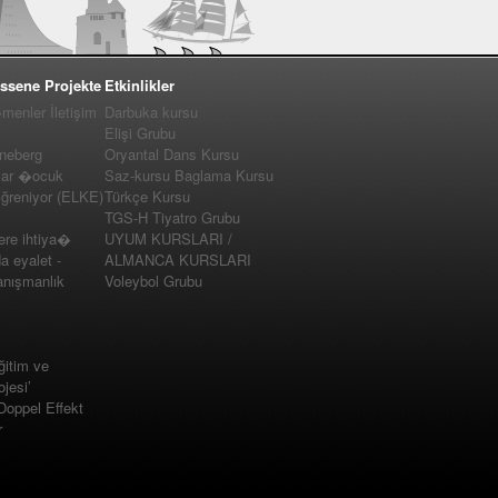
ssene Projekte
Etkinlikler
enler İletişim
Darbuka kursu
Elişi Grubu
nneberg
Oryantal Dans Kursu
lar �ocuk
Saz-kursu Baglama Kursu
�ğreniyor (ELKE)
Türkçe Kursu
TGS-H Tiyatro Grubu
e ihtiya�
UYUM KURSLARI /
a eyalet -
ALMANCA KURSLARI
nışmanlık
Voleybol Grubu
ğitim ve
jesi’
 Doppel Effekt
r