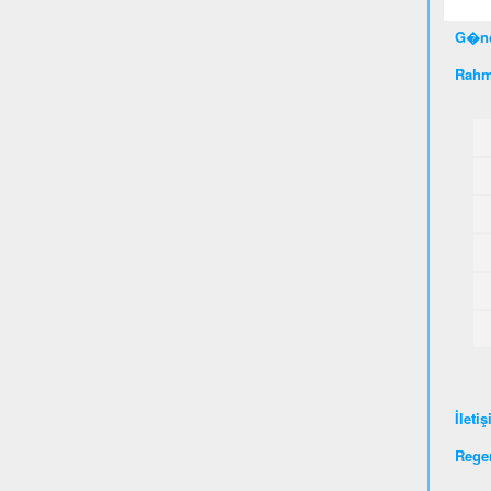
G�nc
Rahm
İleti
Rege