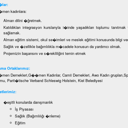
lar:
en kadınlara:
Alman dilini �ğretmek.
Katıldıkları integrasyon kurslarıyla i�inde yaşadıkları toplumu tanıtmak
sağlamak.
Alman eğitim sistemi, okul se�imleri ve meslek eğitimi konusunda bilgi v
Sağlık ve �zellikle bağımlılıkla m�cadele konusun da yardımcı olmak.
Projemizin başarısını ve s�rekliliğini temin etmek
ma Ortaklarımız:
en Dernekleri,G��men Kadınlar, Camii Dernekleri, Awo Kadın grupları,Spor
mu, Parit�tische Verband Schleswig Holstein, Kiel Belediyesi
tlerimiz:
�eşitli konularda danışmanlık
İş Piyasası
Sağlık (Bağımlılığı �nleme)
Eğitim