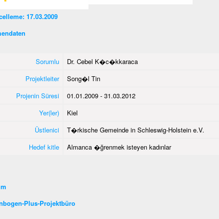
elleme: 17.03.2009
endaten
Sorumlu
Dr. Cebel K�c�kkaraca
Projektleiter
Song�l Tin
Projenin Süresi
01.01.2009 - 31.03.2012
Yer(ler)
Kiel
Üstlenici
T�rkische Gemeinde in Schleswig-Holstein e.V.
Hedef kitle
Almanca �ğrenmek isteyen kadınlar
şim
nbogen-Plus-Projektbüro