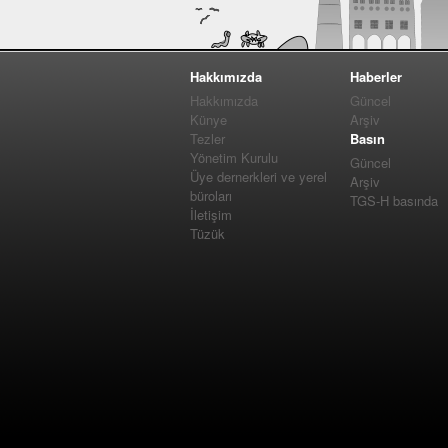
Hakkımızda
Haberler
Hakkımızda
Güncel
Künye
Arşiv
Tezler
Basın
Yönetim Kurulu
Güncel
Üye dernerkleri ve yerel
Arşiv
büroları
TGS-H basında
İletişim
Tüzük