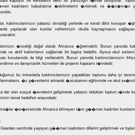
ulara kapılıyor ve kendilerini derin bir yalnızlığın i�inde buluyorlar.
en kadınların kabuklarına �ekilmelerini �nlemek ve ��z�m�n yapı
uruldu.
lar, katılımcılarımızın yabancı olmadığı yerlerde ve kendi dilini konuşan �ğre
larda yapılacak olan kurslar velilerimizin okulla kaynaşmasını sağlaya
uracaktır.
larımızın �nceliği doğal olarak Almanca �ğretmektir. Bunun yanında katı
tmak ve aktif katılımlarını sağlamak bir başka hedeftir. Ayrıca okul siste
sası konularında da bilgi verilecektir. Bunun yanında katılımcılarımızın ihti
ilendirme ve danışmanlık hizmetleri de projenin kapsamı i�indedir.
uğumuz bu imkanlarla katılımcılarımzın yaşadıkları toplumu daha iyi tanıma
rlanmalarını, �z g�venlerini artırarak �ocukarının eğitiminde ve okul se�imle
ca dar olan sosyal �evrelerini geliştirerek yabancı oldukları toplum i�inde 
mizin temel hedefleri arasındadır.
ma�lar �er�evesinde Almanca bilmeyen t�m g��men kadınları kurslarımız
:
- Gaarden semtinde yaşayan g��men kadınların dillerini geliştirmek ve toplu