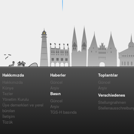
Hakkımızda
Haberler
Toplantılar
Hakkımızda
Güncel
Güncel
Künye
Arşiv
Arşiv
Tezler
Basın
Verschiedenes
Yönetim Kurulu
Güncel
Stellungnahmen
Üye dernerkleri ve yerel
Arşiv
Stellenausschreibun
büroları
TGS-H basında
İletişim
Tüzük