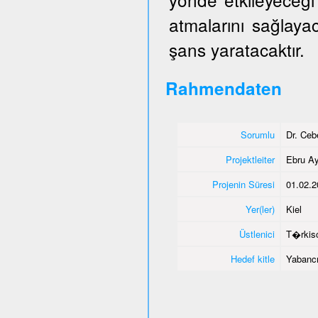
atmalarını sağlaya
şans yaratacaktır.
Rahmendaten
Sorumlu
Dr. Ce
Projektleiter
Ebru Ay
Projenin Süresi
01.02.2
Yer(ler)
Kiel
Üstlenici
T�rkisc
Hedef kitle
Yabancı 