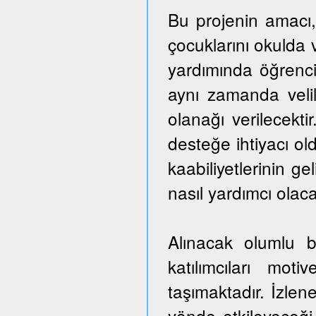
Bu projenin amacı,
çocuklarını okulda 
yardımında öğrencil
aynı zamanda veli
olanağı verilecekti
desteğe ihtiyacı ol
kaabiliyetlerinin ge
nasıl yardımcı olaca
Alınacak olumlu b
katılımcıları mo
taşımaktadır. İzlen
yönde etkileyeceği