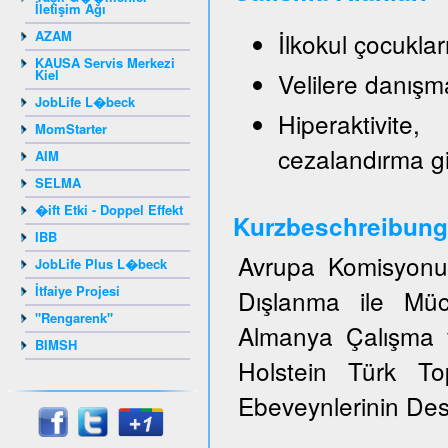
İletişim Ağı
AZAM
İlkokul çocukla
KAUSA Servis Merkezi
Kiel
Velilere danışm
JobLife L�beck
Hiperaktivite
MomStarter
cezalandırma g
AIM
SELMA
�ift Etki - Doppel Effekt
Kurzbeschreibung
IBB
Avrupa Komisyonun
JobLife Plus L�beck
İtfaiye Projesi
Dışlanma ile Müc
"Rengarenk"
Almanya Çalışma v
BIMSH
Holstein Türk T
Ebeveynlerinin Dest