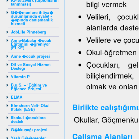
IQ-Netzwerk (Diplomanın
bilgi vermek
tanınması)
G��menlere ihtiya�
Velileri, çocu
durumlarında eyalet -
�apında danışmanlık
hizmeti
alanlarda dest
JobLife Pinneberg
Velilere ve ço
Anne-Babalar �ocuk
Eğitimini �ğreniyor
(ELKE)
Okul-öğretmen ve
Anne �ocuk projesi
Çocukları, gel
Dil ve Sosyal Hizmet
Desteği
biliçlendirmek,
Vitamin P
olmak ve onları
B.u.S. – ‘Eğitim ve
Eğlence Projesi’
ELMA
Birlikte calıştığım
Elmshorn Veli- Okul
İttifakı (ESB)
Okullar, Göçmenku
Ilkokul �ocuklara
destek
G�kkuşağı projesi
Calisma Alanları
Yaşlı G��menler